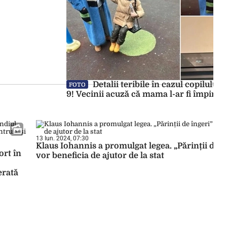
Detalii teribile în cazul copilului c
FOTO
9! Vecinii acuză că mama l-ar fi împins
13 Iun. 2024, 07:30
Klaus Iohannis a promulgat legea. „Părinții de î
ort în
vor beneficia de ajutor de la stat
erată