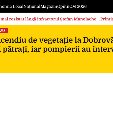
nomic Local
Național
Magazin
Opinii
CM 2026
mai rezistat lângă infractorul Ștefan Manolache! „Prințișo
ews
cendiu de vegetație la Dobrovă
 pătrați, iar pompierii au inte