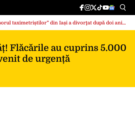
rul taximetriștilor” din Iași a divorţat după doi ani
ț! Flăcările au cuprins 5.000
rvenit de urgență