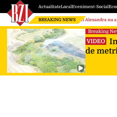
Actualitate
Local
Eveniment-Social
Eco
BREAKING NEWS
Nici Alexandra nu a 
de căsnicie
Breaking N
In
VIDEO
de metri