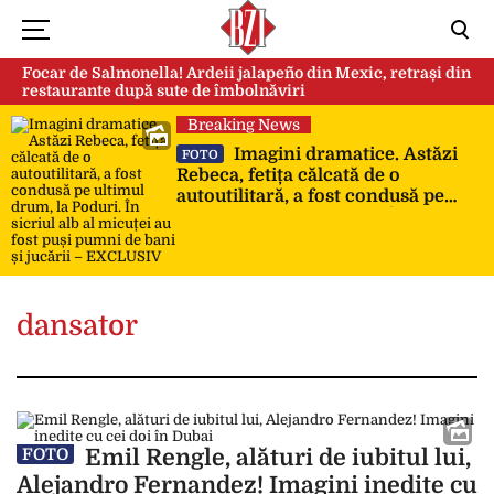
Focar de Salmonella! Ardeii jalapeño din Mexic, retrași din
restaurante după sute de îmbolnăviri
Breaking News
Imagini dramatice. Astăzi
FOTO
Rebeca, fetița călcată de o
autoutilitară, a fost condusă pe
ultimul drum, la Poduri. În sicriul
alb al micuței au fost puși pumni
de bani și jucării – EXCLUSIV
dansator
Emil Rengle, alături de iubitul lui,
FOTO
Alejandro Fernandez! Imagini inedite cu