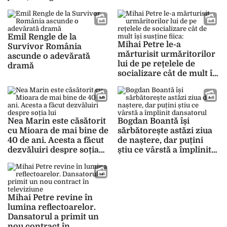
„Românii au Talent”
Emil Rengle de la
Mihai Petre le-a
Survivor România
mărturisit urmăritorilor
ascunde o adevărată
lui de pe rețelele de
dramă
socializare cât de mult își
susține fiica: „Chiar și cu
lucruri simple”
Nea Marin este căsătorit
Bogdan Boantă își
cu Mioara de mai bine de
sărbătorește astăzi ziua
40 de ani. Acesta a făcut
de naștere, dar puțini
dezvăluiri despre soția
știu ce vârstă a împlinit
lui
dansatorul
Mihai Petre revine în
lumina reflectoarelor.
Dansatorul a primit un
nou contract în