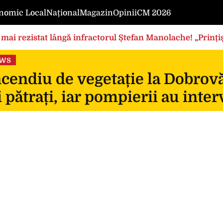
nomic Local
Național
Magazin
Opinii
CM 2026
mai rezistat lângă infractorul Ștefan Manolache! „Prințișo
ews
cendiu de vegetație la Dobrovă
 pătrați, iar pompierii au inte