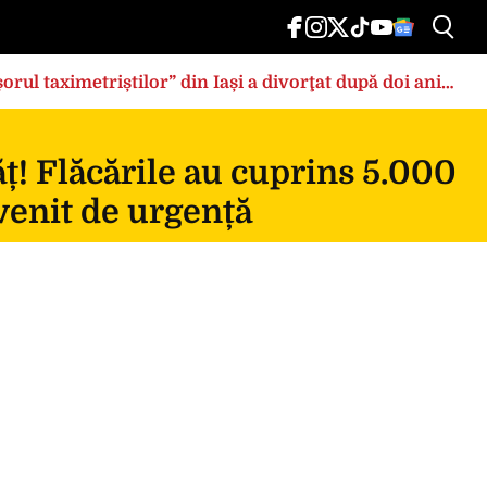
rul taximetriștilor” din Iași a divorţat după doi ani
ț! Flăcările au cuprins 5.000
rvenit de urgență