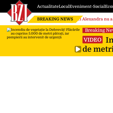
Actualitate
Local
Eveniment-Social
Eco
BREAKING NEWS
Nici Alexandra nu a 
de căsnicie
Breaking N
In
VIDEO
de metri