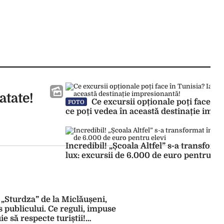
atate!
Ce excursii opționale poți face în 
FOTO
ce poți vedea în această destinație impr
Incredibil! „Școala Altfel” s-a transform
lux: excursii de 6.000 de euro pentru el
„Sturdza” de la Miclăușeni,
is publicului. Ce reguli, impuse
e să respecte turiștii!