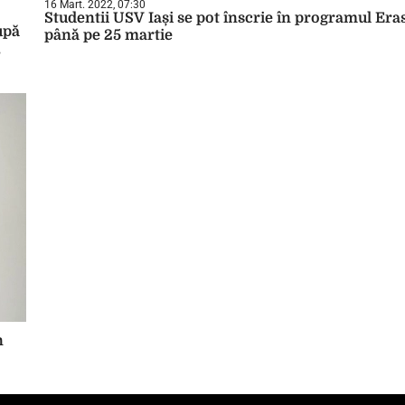
16 Mart. 2022, 07:30
Studentii USV Iași se pot înscrie în programul Er
upă
până pe 25 martie
,
n