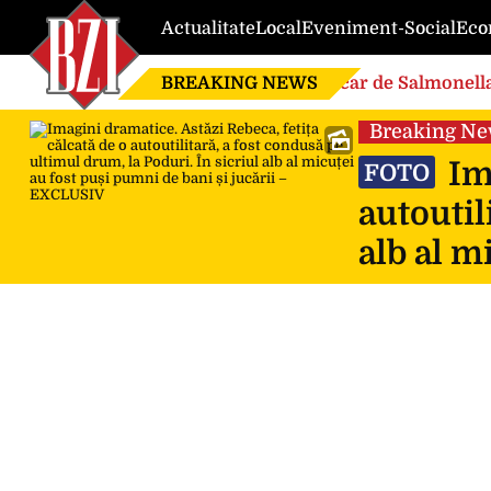
Actualitate
Local
Eveniment-Social
Eco
BREAKING NEWS
Focar de Salmonella
Breaking N
Ima
FOTO
autoutil
alb al m