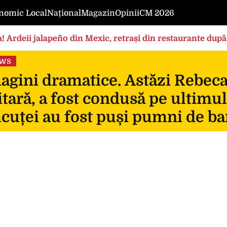
nomic Local
Național
Magazin
Opinii
CM 2026
! Ardeii jalapeño din Mexic, retrași din restaurante după
ews
gini dramatice. Astăzi Rebeca, 
itară, a fost condusă pe ultimul
icuței au fost puși pumni de ba