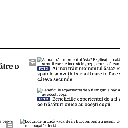
ătre o
Ai mai trăit momentul ăsta? Expli
FOTO
spatele senzației stranii care te face să 
câteva secunde
Beneficiile experienței de a fi sing
FOTO
ce trăsături unice au acești copii