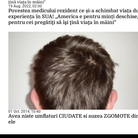
19 Aug. 2022, 02:00
Povestea medicului rezident ce și-a schimbat viața d
experiența în SUA! „America e pentru minți deschise
pentru cei pregătiţi să îşi ţină viaţa în mâini”
01 Oct. 2014, 10:40
Avea niste umflaturi CIUDATE si auzea ZGOMOTE di
ele