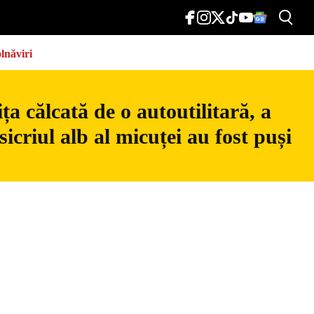
lnăviri
a călcată de o autoutilitară, a
icriul alb al micuței au fost puși