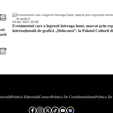
24 Iun. 2021, 02:00
Evenimentul care a îngrozit întreaga lume, marcat prin exp
sei
internațională de grafică „Holocaust”, la Palatul Culturii di
urii
torială
Politică Editorială
Contact
Politica De Confidentialitate
Politica De