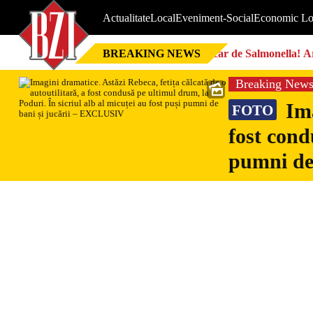
Actualitate
Local
Eveniment-Social
Economic Lo
BREAKING NEWS
Focar de Salmonella! Ar
Breaking New
Ima
FOTO
fost cond
pumni de