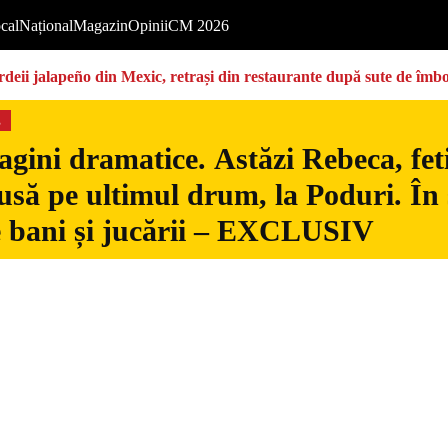
cal
Național
Magazin
Opinii
CM 2026
deii jalapeño din Mexic, retrași din restaurante după sute de îmbo
s
gini dramatice. Astăzi Rebeca, fetiț
usă pe ultimul drum, la Poduri. În s
 bani și jucării – EXCLUSIV