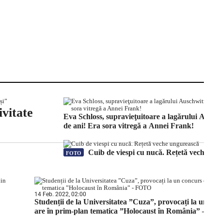
ivitate
Eva Schloss, supravieţuitoare a lagărului Ausch
de ani! Era sora vitregă a Annei Frank!
Cuib de viespi cu nucă. Rețetă veche u
FOTO
14 Feb. 2022, 02:00
Studenții de la Universitatea ”Cuza”, provocați la un c
are în prim-plan tematica ”Holocaust în România” – 