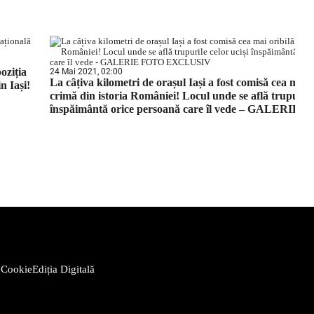
oziția
24 Mai 2021, 02:00
La câțiva kilometri de orașul Iași a fost comisă cea mai o
n Iași!
crimă din istoria României! Locul unde se află trupurile 
înspăimântă orice persoană care îl vede – GALERIE 
EXCLUSIV
 Cookie
Ediția Digitală