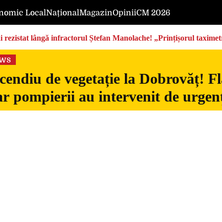
nomic Local
Național
Magazin
Opinii
CM 2026
rezistat lângă infractorul Ștefan Manolache! „Prințișorul taximetri
ews
cendiu de vegetație la Dobrovăț! Fl
iar pompierii au intervenit de urgen