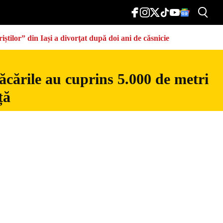
știlor” din Iași a divorţat după doi ani de căsnicie
ăcările au cuprins 5.000 de metri
ță