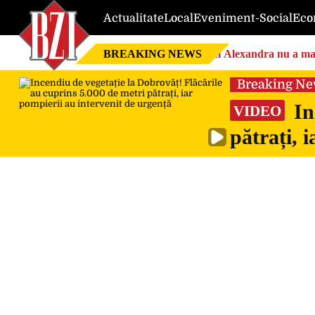
Actualitate
Local
Eveniment-Social
Eco
BREAKING NEWS
Nici Alexandra nu a mai 
Breaking N
In
VIDEO
pătrați, 