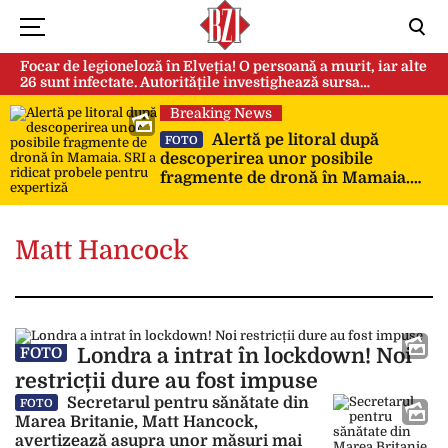
Focar de legioneloză în Elveția! O persoană a murit, iar alte
26 sunt infectate. Autoritățile investighează sursa
contaminării
Breaking News
Alertă pe litoral după
FOTO
descoperirea unor posibile
fragmente de dronă în Mamaia.
SRI a ridicat probele pentru
expertiză
Matt Hancock
Londra a intrat în lockdown! Noi
FOTO
restricții dure au fost impuse
Secretarul pentru sănătate din
FOTO
Marea Britanie, Matt Hancock,
avertizează asupra unor măsuri mai