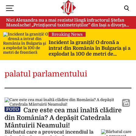
Nici Alexandra nu a mai rezistat lângă infractorul Ștefan
Manolache! „Prințișorul taximetriștilor” din Iași a divorţat
după doi ani de căsnicie
Breaking News
Incident la graniță! O dronă a
intrat din România în Bulgaria şi a
explodat la 100 de metri de
frontieră
palatul parlamentului
Care este cea mai înaltă clădire
FOTO
din România? A depășit Catedrala
Mântuirii Neamului!
Bărbatul care a provocat incendiul la