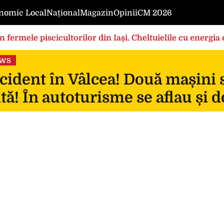
nomic Local
Național
Magazin
Opinii
CM 2026
în fermele piscicultorilor din Iași. Cheltuielile cu energi
rilor foarte mari”
ews
ident în Vâlcea! Două mașini s-
ită! În autoturisme se aflau și d