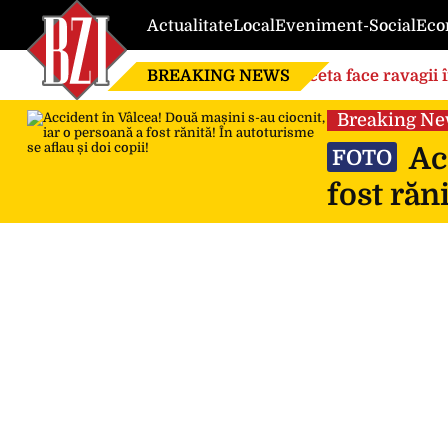
Actualitate
Local
Eveniment-Social
Eco
BREAKING NEWS
Seceta face ravagii 
din cauza temperatu
Breaking N
Acc
FOTO
fost răn