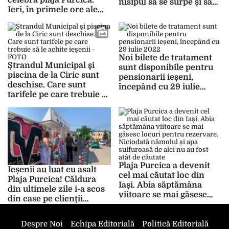
celebra plajă Purcica.
nisipul să se surpe și să
Ieri, în primele ore ale
se scufunde zona” –
dimineții, peste 500 de
FOTO
ieșeni erau la plajă –
FOTO
Noi bilete de tratament
Ștrandul Municipal şi
sunt disponibile pentru
piscina de la Ciric sunt
pensionarii ieșeni,
deschise. Care sunt
începând cu 29 iulie
tarifele pe care trebuie să
2022
le achite ieşenii – FOTO
Plaja Purcica a devenit
Ieșenii au luat cu asalt
cel mai căutat loc din
Plaja Purcica! Căldura
Iași. Abia săptămâna
din ultimele zile i-a scos
viitoare se mai găsesc
din case pe clienții
locuri pentru rezervare.
Stațiunii Balneare
Niciodată nămolul și apa
Nicolina! Zeci de
sulfuroasă de aici nu au
Despre Noi
Echipa Editorială
Politică Editorială
persoane stau la cozi în