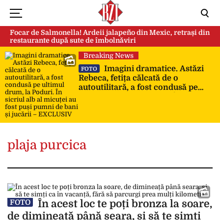
Focar de Salmonella! Ardeii jalapeño din Mexic, retrași din
restaurante după sute de îmbolnăviri
Breaking News
Imagini dramatice. Astăzi
FOTO
Rebeca, fetița călcată de o
autoutilitară, a fost condusă pe
ultimul drum, la Poduri. În sicriul
alb al micuței au fost puși pumni
de bani și jucării – EXCLUSIV
plaja purcica
În acest loc te poți bronza la soare,
FOTO
de dimineață până seara, și să te simți