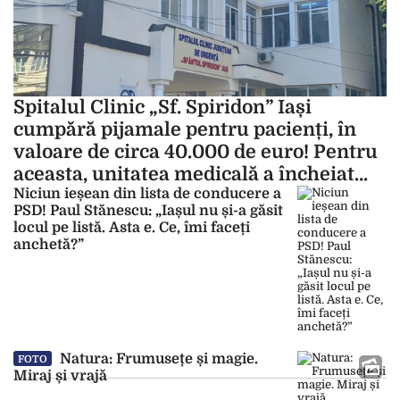
Spitalul Clinic „Sf. Spiridon” Iași
cumpără pijamale pentru pacienți, în
valoare de circa 40.000 de euro! Pentru
aceasta, unitatea medicală a încheiat
contracte cu SCM GR 1 Munca
Niciun ieșean din lista de conducere a
PSD! Paul Stănescu: „Iașul nu și-a găsit
Invalizilor Iași
locul pe listă. Asta e. Ce, îmi faceți
anchetă?”
Natura: Frumusețe și magie.
FOTO
Miraj și vrajă