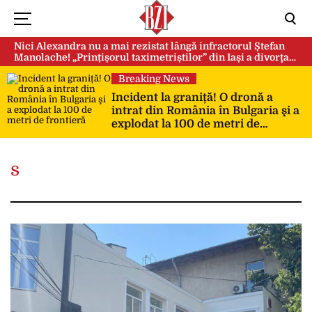
Nici Alexandra nu a mai rezistat lângă infractorul Ștefan
Manolache! „Prințișorul taximetriștilor” din Iași a divorţat
după doi ani de căsnicie
Breaking News
Incident la graniță! O dronă a
intrat din România în Bulgaria şi a
explodat la 100 de metri de
frontieră
s