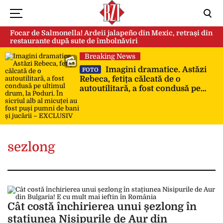
Focar de Salmonella! Ardeii jalapeño din Mexic, retrași din
restaurante după sute de îmbolnăviri
Breaking News
Imagini dramatice. Astăzi
FOTO
Rebeca, fetița călcată de o
autoutilitară, a fost condusă pe
ultimul drum, la Poduri. În sicriul
alb al micuței au fost puși pumni
de bani și jucării – EXCLUSIV
sezlong
Cât costă închirierea unui șezlong în
stațiunea Nisipurile de Aur din