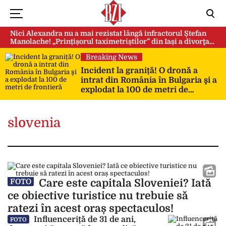
Nici Alexandra nu a mai rezistat lângă infractorul Ștefan
Manolache! „Prințișorul taximetriștilor” din Iași a divorţat
după doi ani de căsnicie
Breaking News
Incident la graniță! O dronă a
intrat din România în Bulgaria şi a
explodat la 100 de metri de
frontieră
slovenia
Care este capitala Sloveniei? Iată
FOTO
ce obiective turistice nu trebuie să
ratezi în acest oraș spectaculos!
Influenceriță de 31 de ani,
FOTO