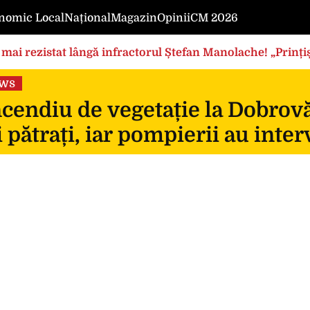
nomic Local
Național
Magazin
Opinii
CM 2026
mai rezistat lângă infractorul Ștefan Manolache! „Prințișo
ews
cendiu de vegetație la Dobrovă
 pătrați, iar pompierii au inte