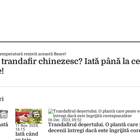
trandafir chinezesc? Iată până la ce
e!
ri
06 Dec. 2023, 09:52
astă
Trandafirul deșertului. O plantă care
11 Nov. 2024,
16:15
decenii întregi dacă este îngrijită c
Iată când
se taie