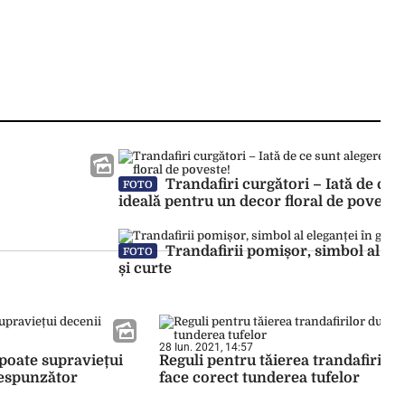
Trandafiri curgători – Iată de ce 
FOTO
ideală pentru un decor floral de poveste
Trandafirii pomișor, simbol al ele
FOTO
și curte
28 Iun. 2021, 14:57
 poate supraviețui
Reguli pentru tăierea trandafirilor
orespunzător
face corect tunderea tufelor