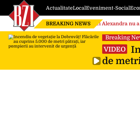
Actualitate
Local
Eveniment-Social
Eco
BREAKING NEWS
Nici Alexandra nu a 
de căsnicie
Breaking N
In
VIDEO
de metri