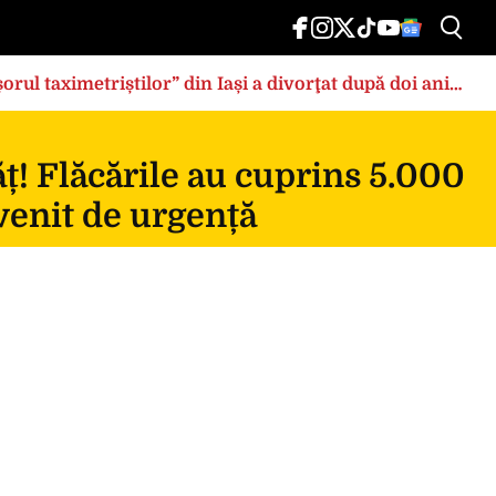
rul taximetriștilor” din Iași a divorţat după doi ani
ț! Flăcările au cuprins 5.000
rvenit de urgență