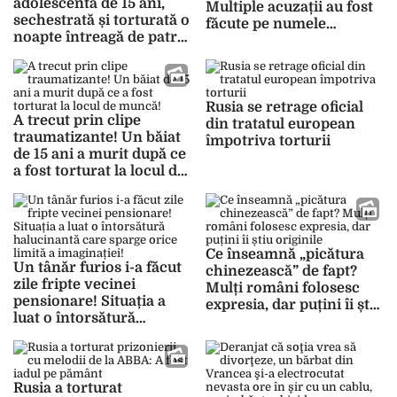
adolescentă de 15 ani,
Multiple acuzații au fost
sechestrată și torturată o
făcute pe numele
noapte întreagă de patru
acestuia
minori
Rusia se retrage oficial
A trecut prin clipe
din tratatul european
traumatizante! Un băiat
împotriva torturii
de 15 ani a murit după ce
a fost torturat la locul de
muncă!
Ce înseamnă „picătura
Un tânăr furios i-a făcut
chinezească” de fapt?
zile fripte vecinei
Mulți români folosesc
pensionare! Situația a
expresia, dar puțini îi știu
luat o întorsătură
originile
halucinantă care sparge
orice limită a
imaginației!
Rusia a torturat