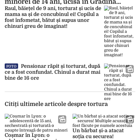
minorei de 14 ani, ucisă în Grădina
Botanică din Craiova!
Raul, băiețel de 9 ani, torturat și ucis de
mama sa și de concubinul ei! Copilul a
fost înfometat, bătut și supus unor
chinuri greu de imaginat!
Pensionar răpit și torturat, după
FOTO
ce a fost confundat. Chinul a durat mai
bine de 16 ore
Citiți ultimele articole despre tortura
Un bărbat și-a atacat
Coșmar în Lyon: o
soția cu securea!