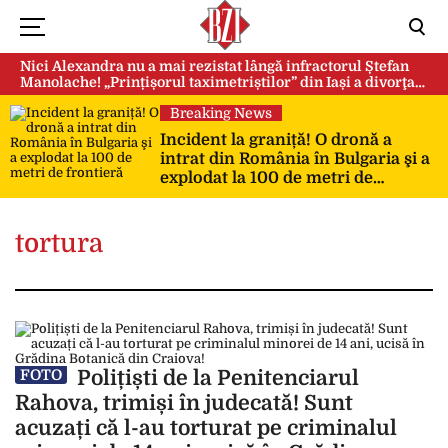
Nici Alexandra nu a mai rezistat lângă infractorul Ștefan
Manolache! „Prințișorul taximetriștilor” din Iași a divorţat
după doi ani de căsnicie
Breaking News
Incident la graniță! O dronă a
intrat din România în Bulgaria şi a
explodat la 100 de metri de
frontieră
tortura
Polițiști de la Penitenciarul
FOTO
Rahova, trimiși în judecată! Sunt
acuzați că l-au torturat pe criminalul