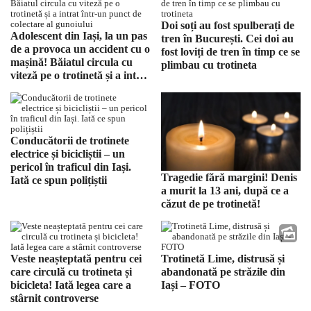
Doi soți au fost spulberați de
Adolescent din Iași, la un pas
tren în București. Cei doi au
de a provoca un accident cu o
fost loviți de tren în timp ce se
mașină! Băiatul circula cu
plimbau cu trotineta
viteză pe o trotinetă și a intrat
într-un punct de colectare al
gunoiului
Conducătorii de trotinete
electrice și bicicliștii – un
pericol în traficul din Iași.
Tragedie fără margini! Denis
Iată ce spun polițiștii
a murit la 13 ani, după ce a
căzut de pe trotinetă!
Veste neașteptată pentru cei
Trotinetă Lime, distrusă și
care circulă cu trotineta și
abandonată pe străzile din
bicicleta! Iată legea care a
Iași – FOTO
stârnit controverse