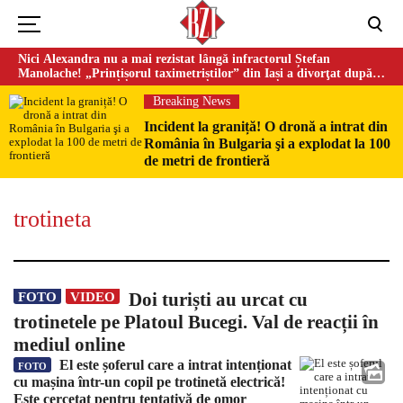
Nici Alexandra nu a mai rezistat lângă infractorul Ștefan
Manolache! „Prințișorul taximetriștilor” din Iași a divorţat după
doi ani de căsnicie
Breaking News
Incident la graniță! O dronă a intrat din
România în Bulgaria şi a explodat la 100
de metri de frontieră
trotineta
Could not play video.
There was a problem trying to load the video.
Doi turiști au urcat cu
FOTO
VIDEO
Error code: html5_video:4
trotinetele pe Platoul Bucegi. Val de reacții în
mediul online
El este șoferul care a intrat intenționat
FOTO
cu mașina într-un copil pe trotinetă electrică!
Este cercetat pentru tentativă de omor