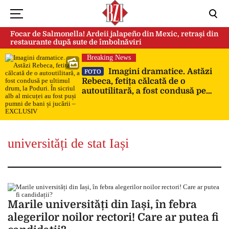
Focar de Salmonella! Ardeii jalapeño din Mexic, retrași din
restaurante după sute de îmbolnăviri
Breaking News
Imagini dramatice. Astăzi
FOTO
Rebeca, fetița călcată de o
autoutilitară, a fost condusă pe
ultimul drum, la Poduri. În sicriul
alb al micuței au fost puși pumni
de bani și jucării – EXCLUSIV
universități de stat Iași
Marile universități din Iași, în febra
alegerilor noilor rectori! Care ar putea fi