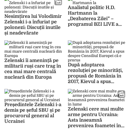
Analistul politic H.D.
Hartmann la
Nesimțirea lui Volodimir
„Dezbaterea Zilei” –
Zelenski i-a înfuriat pe
programul BZI LIVE a
polonezi: Discuții inutile
analizat vizita
și neadevărate
președintelui Volodimir
Zelenski în Statele Unite
ale Americii – VIDEO
Zelenski îi amenință pe
După adoptarea
militarii ruși care trag în
rezoluției pe minorități,
cea mai mare centrală
propusă de România în
nucleară din Europa
2017, Kievul a spus
despre Consiliul Europei
că e prorus
Președintele Zelenski i-a
Zelenski cere mai multe
demis pe șeful SBU și pe
arme pentru Ucraina:
procurorul general al
Asta înseamnă
Ucrainei
prevenirea foametei în