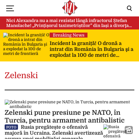
Nici Alexandra nu a mai rezistat lângă infractorul Ștefan
Manolache! „Prințișorul taximetriștilor” din Iași a divorţat
după doi ani de căsnicie
Breaking News
Incident la graniță! O dronă a
intrat din România în Bulgaria şi a
explodat la 100 de metri de
frontieră
Zelenski
Zelenski pune presiune pe NATO, în
Turcia, pentru armament antibalistic
Rusia pregătește o ofensivă
FOTO
majoră în Ucraina. Zelenski avertizează