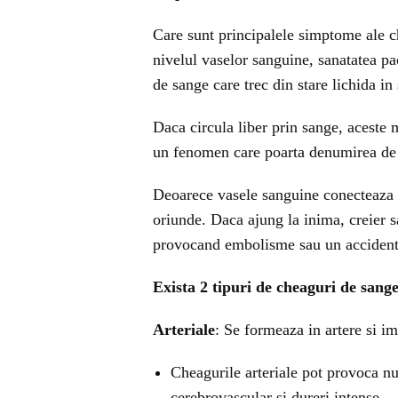
Care sunt principalele simptome ale 
nivelul vaselor sanguine, sanatatea pa
de sange care trec din stare lichida in
Daca circula liber prin sange, aceste m
un fenomen care poarta denumirea de
Deoarece vasele sanguine conecteaza di
oriunde. Daca ajung la inima, creier 
provocand embolisme sau un accident 
Exista 2 tipuri de cheaguri de sange
Arteriale
: Se formeaza in artere si i
Cheagurile arteriale pot provoca nu
cerebrovascular si dureri intense.