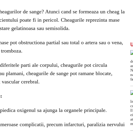
cheagurilor de sange? Atunci cand se formeaza un cheag la
cientului poate fi in pericol. Cheagurile reprezinta mase
 stare gelatinoasa sau semisolida.
ase pot obstructiona partial sau total o artera sau o vena,
 tromboza.
feritele parti ale corpului, cheagurile pot circula
sau plamani, cheagurile de sange pot ramane blocate,
vascular cerebral.
:
mpiedica oxigenul sa ajunga la organele principale.
meroase complicatii, precum infarcturi, paralizia nervului