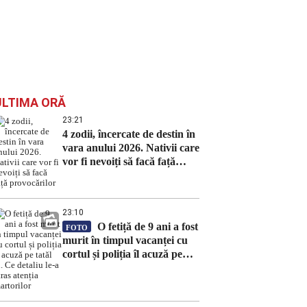
ULTIMA ORĂ
23:21
4 zodii, încercate de destin în
vara anului 2026. Nativii care
vor fi nevoiți să facă față
provocărilor
23:10
O fetiță de 9 ani a fost
FOTO
murit în timpul vacanței cu
cortul și poliția îl acuză pe
tatăl ei. Ce detaliu le-a atras
atenția martorilor