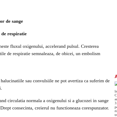
lor de sange
e de respiratie
neste fluxul oxigenului, accelerand pulsul. Cresterea
tile de respiratie semnaleaza, de obicei, un embolism
 halucinatiile sau convulsiile ne pot avertiza ca suferim de
i.
and circulatia normala a oxigenului si a glucozei in sange
 Drept consecinta, creierul nu functioneaza corespunzator.