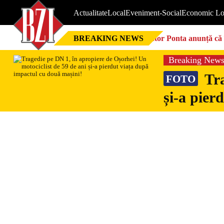
Actualitate
Local
Eveniment-Social
Economic Lo
BREAKING NEWS
Victor Ponta anunță că 
Breaking New
Tra
FOTO
și-a pier