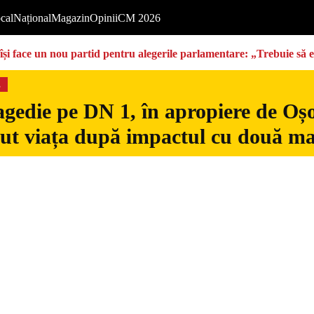
cal
Național
Magazin
Opinii
CM 2026
își face un nou partid pentru alegerile parlamentare: „Trebuie să 
s
gedie pe DN 1, în apropiere de Oșo
dut viața după impactul cu două ma