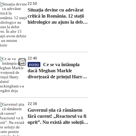
22:50
Situația devine cu adevărat
critică în România. 12 stații
hidrologice au ajuns la debit
zero. În alte 15 stații avem
debite la un minim istoric
22:40
Ce se va întâmpla
FOTO
dacă Meghan Markle
divorțează de prințul Harry.
Palatul Buckingham s-a
pregătit deja
22:38
Guvernul știa că rămânem
fără curent! „Reactorul va fi
oprit”. Nu există alte soluții
de avarie pentru Centrala de
la Cernavodă după