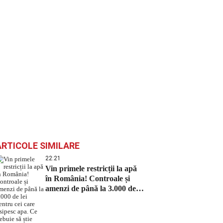
ARTICOLE SIMILARE
22:21
Vin primele restricții la apă
în România! Controale și
amenzi de până la 3.000 de
lei pentru cei care risipesc
apa. Ce trebuie să știe
românii