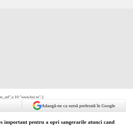
ite_url";s:10:"www.bzi.ro";}
Adaugă-ne ca sursă preferată în Google
s important pentru a opri sangerarile atunci cand