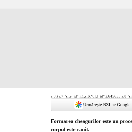
a:3:{s:7:"site_id";i:1;s:6:"old_id";i:645655;s:8:"s
Urmărește BZI pe Google
Formarea cheagurilor este un proce
corpul este ranit.