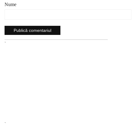
Nume
`
`