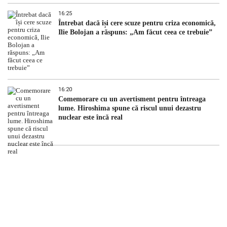
16:25
Întrebat dacă își cere scuze pentru criza economică,
Ilie Bolojan a răspuns: „Am făcut ceea ce trebuie”
16:20
Comemorare cu un avertisment pentru întreaga
lume. Hiroshima spune că riscul unui dezastru
nuclear este încă real