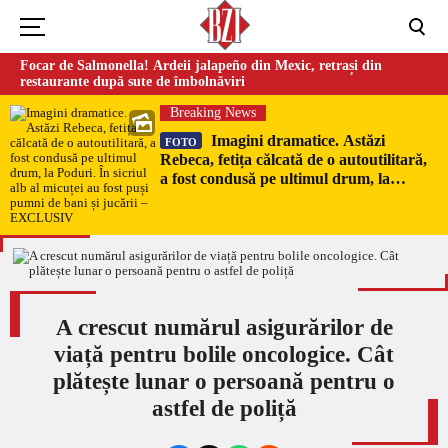
Focar de Salmonella! Ardeii jalapeño din Mexic, retrași din
restaurante după sute de îmbolnăviri
Breaking News
Imagini dramatice. Astăzi
FOTO
Rebeca, fetița călcată de o autoutilitară,
a fost condusă pe ultimul drum, la
Poduri. În sicriul alb al micuței au fost
puși pumni de bani și jucării –
EXCLUSIV
A crescut numărul asigurărilor de
viață pentru bolile oncologice. Cât
plătește lunar o persoană pentru o
astfel de poliță