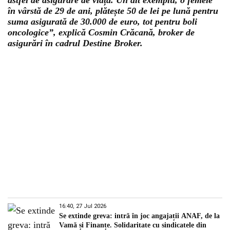
astfel de asigurare de viață. Un alt exemplu, o femeie
în vârstă de 29 de ani, plătește 50 de lei pe lună pentru
suma asigurată de 30.000 de euro, tot pentru boli
oncologice”, explică Cosmin Crăcană, broker de
asigurări în cadrul Destine Broker.
16:40, 27 Jul 2026
Se extinde greva: intră în joc angajații ANAF, de la
Vamă și Finanțe. Solidaritate cu sindicatele din