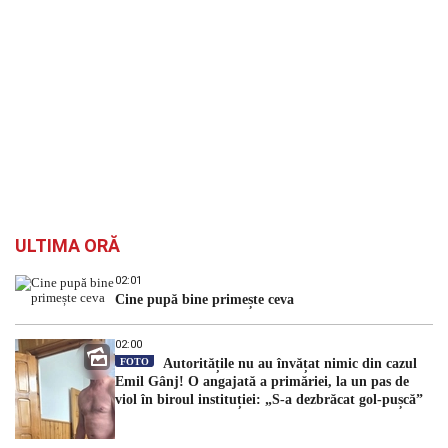
ULTIMA ORĂ
02:01
Cine pupă bine primește ceva
02:00
FOTO
Autoritățile nu au învățat nimic din cazul
Emil Gânj! O angajată a primăriei, la un pas de
viol în biroul instituției: „S-a dezbrăcat gol-pușcă”