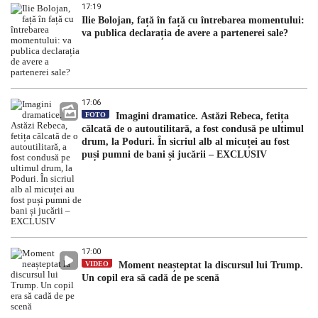
17:19
Ilie Bolojan, față în față cu întrebarea momentului:
va publica declarația de avere a partenerei sale?
17:06
FOTO
Imagini dramatice. Astăzi Rebeca, fetița
călcată de o autoutilitară, a fost condusă pe ultimul
drum, la Poduri. În sicriul alb al micuței au fost
puși pumni de bani și jucării – EXCLUSIV
17:00
VIDEO
Moment neașteptat la discursul lui Trump.
Un copil era să cadă de pe scenă