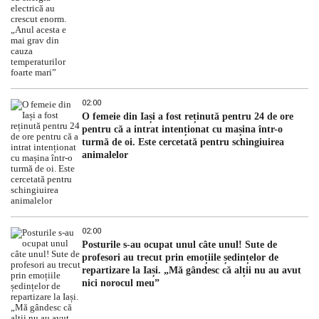
02:00
O femeie din Iași a fost reținută pentru 24 de ore
pentru că a intrat intenționat cu mașina într-o
turmă de oi. Este cercetată pentru schingiuirea
animalelor
02:00
Posturile s-au ocupat unul câte unul! Sute de
profesori au trecut prin emoțiile ședințelor de
repartizare la Iași. „Mă gândesc că alții nu au avut
nici norocul meu”