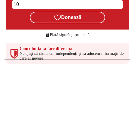
Donează
Plată sigură și protejată
Contribuția ta face diferența
Ne ajuți să rămânem independenți și să aducem informații de
care ai nevoie