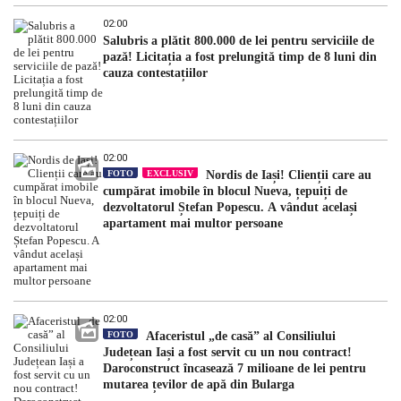
02:00
Salubris a plătit 800.000 de lei pentru serviciile de
pază! Licitația a fost prelungită timp de 8 luni din
cauza contestațiilor
02:00
FOTO
EXCLUSIV
Nordis de Iași! Clienții care au
cumpărat imobile în blocul Nueva, țepuiți de
dezvoltatorul Ștefan Popescu. A vândut același
apartament mai multor persoane
02:00
FOTO
Afaceristul „de casă” al Consiliului
Județean Iași a fost servit cu un nou contract!
Daroconstruct încasează 7 milioane de lei pentru
mutarea țevilor de apă din Bularga