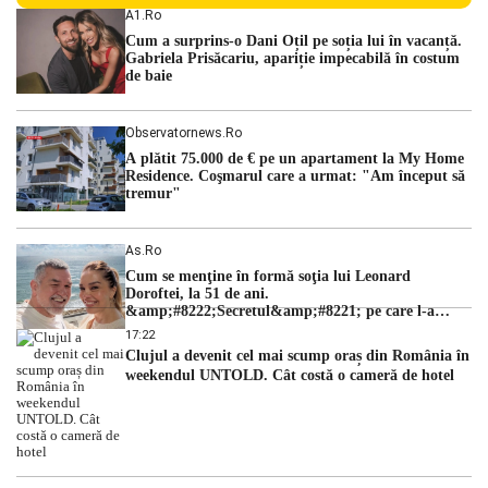
persoane sunt acuzați de acțiuni îndreptate împotriva
A1.ro
ordinii constituționale. În ședința din camera preliminară,
Cum a surprins-o Dani Oțil pe soția lui în vacanță.
judecătorii de la instanța supremă au […]
Gabriela Prisăcariu, apariție impecabilă în costum
de baie
Observatornews.ro
A plătit 75.000 de € pe un apartament la My Home
Residence. Coşmarul care a urmat: "Am început să
tremur"
As.ro
Cum se menţine în formă soţia lui Leonard
Doroftei, la 51 de ani.
&amp;#8222;Secretul&amp;#8221; pe care l-a
dezvăluit
17:22
Clujul a devenit cel mai scump oraș din România în
weekendul UNTOLD. Cât costă o cameră de hotel