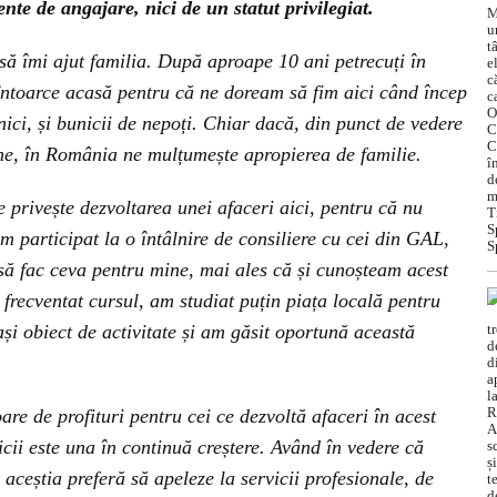
te de angajare, nici de un statut privilegiat.
 să îmi ajut familia. După aproape 10 ani petrecuți în
 întoarce acasă pentru că ne doream să fim aici când încep
nici, și bunicii de nepoți. Chiar dacă, din punct de vedere
bine, în România ne mulțumește apropierea de familie.
e privește dezvoltarea unei afaceri aici, pentru că nu
 participat la o întâlnire de consiliere cu cei din GAL,
să fac ceva pentru mine, mai ales că și cunoșteam acest
frecventat cursul, am studiat puțin piața locală pentru
ași obiect de activitate și am găsit oportună această
are de profituri pentru cei ce dezvoltă afaceri în acest
icii este una în continuă creștere. Având în vedere că
 aceștia preferă să apeleze la servicii profesionale, de