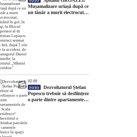
Spitalul GROAZEI!
FOTO
Mușamalizare uriașă după ce
un tânăr a murit electrocutat,
căzând în gol, în cap, în
Blocul Operator al dr.
Cristian Lupașcu. Contract
semnat în fals, după 5 zile de
la accident, de managerul
Daniel Timofte, la Spitalul
„Sfântul Spiridon”
02:00
Dezvoltatorul Ștefan
FOTO
Popescu trebuie să desființeze
o parte dintre apartamentele
de la Scala Residence!
Afaceristul a schimbat
parcările și camerele tehnice
în spații de locuit