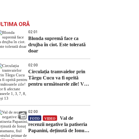
ULTIMA ORĂ
02:01
Blonda supremă face ca
drujba în ciot. Este tolerată
doar
02:00
Circulația tramvaielor prin
Târgu Cucu va fi oprită
pentru următoarele zile! Vor
fi afectate traseele 1, 3, 7, 8, 9
și 13
02:00
Val de
FOTO
VIDEO
recenzii negative la patiseria
Papanini, deținută de Ionuț
Vatamanu, fiul fostului