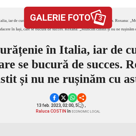
GALERIE FOTO
3
Italia, iar de curând a deschis o afacere în Iași, care se bucură de succes. Roxana: „
urățenie în Italia, iar de 
 care se bucură de succes
nstit și nu ne rușinăm cu as
13 feb. 2023, 02:00,
5
,
Raluca COSTIN
în
ECONOMIC LOCAL