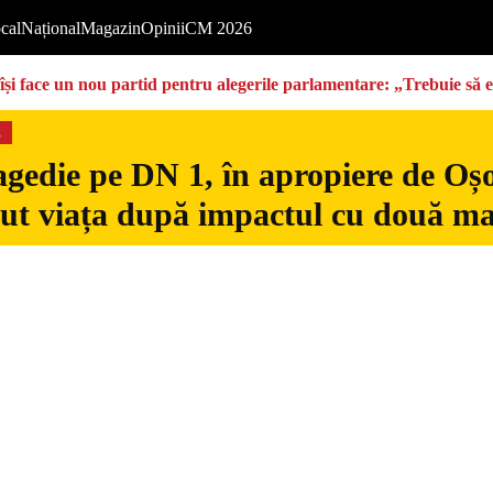
cal
Național
Magazin
Opinii
CM 2026
își face un nou partid pentru alegerile parlamentare: „Trebuie să 
s
gedie pe DN 1, în apropiere de Oșo
dut viața după impactul cu două ma