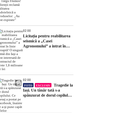
primar de la Târgu Frumos!
Clienții reclamă calitatea
îndoielnică a produselor:
„Au fost expirate”
02:00
Licitația pentru reabilitarea
seismică a „Casei
Agronomului” a intrat în
linie dreaptă! O singură
firmă din Iași a fost
interesată de contractul de
peste 1,6 milioane de lei
02:00
Tragedie la
FOTO
EXCLUSIV
Iași. Un tânăr tată s-a
spânzurat de dorul copilului.
Ce mesaj a postat pe
Facebook, înainte de a-și
pune capăt zilelor