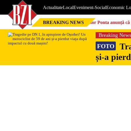
Actualitate
Local
Eveniment-Social
Economic Lo
BREAKING NEWS
Victor Ponta anunță că 
Breaking New
Tra
FOTO
și-a pier