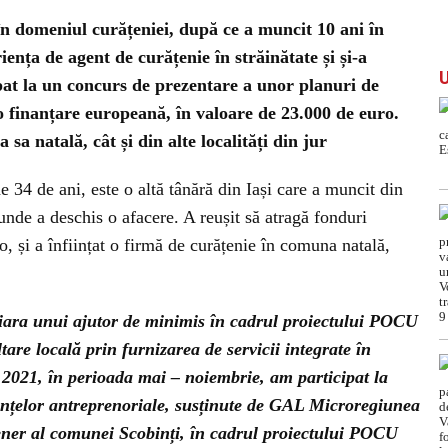
 în domeniul curățeniei, după ce a muncit 10 ani în
riența de agent de curățenie în străinătate și și-a
pat la un concurs de prezentare a unor planuri de
 o finanțare europeană, în valoare de 23.000 de euro.
 sa natală, cât și din alte localități din jur
 34 de ani, este o altă tânără din Iași care a muncit din
, unde a deschis o afacere. A reușit să atragă fonduri
, și a înființat o firmă de curățenie în comuna natală,
ciara unui ajutor de minimis în cadrul proiectului POCU
tare locală prin furnizarea de servicii integrate în
 2021, în perioada mai – noiembrie, am participat la
ențelor antreprenoriale, susținute de GAL Microregiunea
rtener al comunei Scobinți, în cadrul proiectului POCU