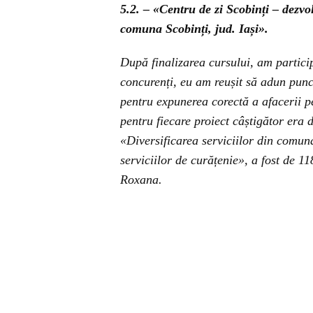
5.2. – «Centru de zi Scobinți – dezvol
comuna Scobinți, jud. Iași».
După finalizarea cursului, am partici
concurenți, eu am reușit să adun punct
pentru expunerea corectă a afacerii 
pentru fiecare proiect câștigător era 
«Diversificarea serviciilor din comuna
serviciilor de curățenie», a fost de 1
Roxana.