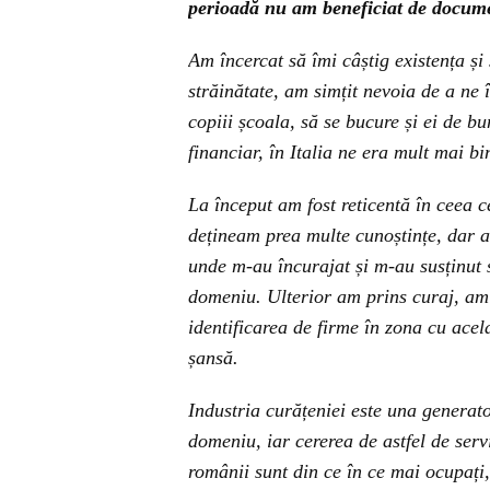
perioadă nu am beneficiat de documen
Am încercat să îmi câștig existența și
străinătate, am simțit nevoia de a ne
copiii școala, să se bucure și ei de bu
financiar, în Italia ne era mult mai 
La început am fost reticentă în ceea c
dețineam prea multe cunoștințe, dar am
unde m-au încurajat și m-au susținut 
domeniu. Ulterior am prins curaj, am 
identificarea de firme în zona cu acel
șansă.
Industria curățeniei este una generato
domeniu, iar cererea de astfel de serv
românii sunt din ce în ce mai ocupați,