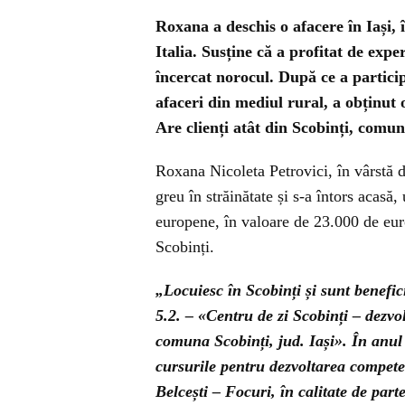
Roxana a deschis o afacere în Iași,
Italia. Susține că a profitat de expe
încercat norocul. După ce a partici
afaceri din mediul rural, a obținut
Are clienți atât din Scobinți, comuna
Roxana Nicoleta Petrovici, în vârstă de
greu în străinătate și s-a întors acasă
europene, în valoare de 23.000 de euro
Scobinți.
„
Locuiesc în Scobinți și sunt benefi
5.2. – «Centru de zi Scobinți – dezvol
comuna Scobinți, jud. Iași». În anul
cursurile pentru dezvoltarea compet
Belcești – Focuri, în calitate de pa