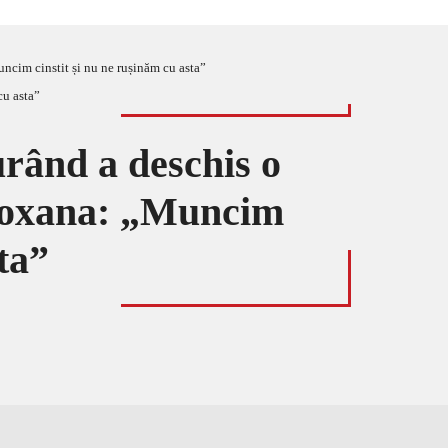
Muncim cinstit și nu ne rușinăm cu asta”
curând a deschis o
. Roxana: „Muncim
ta”