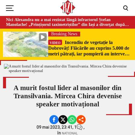
Nici Alexandra nu a mai rezistat lângă infractorul Ștefan
Manolache! „Prințișorul taximetriștilor” din Iași a divorţat după
doi ani de căsnicie
Breaking News
Incendiu de vegetație la
VIDEO
Dobrovăț! Flăcările au cuprins 5.000 de
metri pătrați, iar pompierii au intervenit
de urgență
A murit fostul lider al masonilor din
Transilvania. Mircea Chira devenise
speaker motivațional
09 mai 2023, 23:41,
1
,
în
NATIONAL