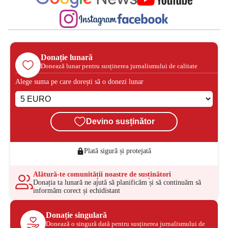
Donație lunară
Donează lunar pentru susținerea jurnalismului de calitate
Alege suma pe care dorești să o donezi lunar
Devino susținător
Plată sigură și protejată
Alătură-te comunității noastre de susținători
Donația ta lunară ne ajută să planificăm și să continuăm să
informăm corect și echidistant
Donație singulară
Donează o singură dată pentru susținerea jurnalismului de