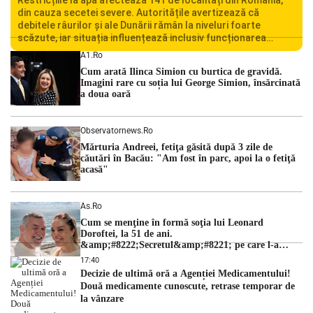
din cauza secetei severe. Autoritățile avertizează că
debitele râurilor și ale Dunării rămân la niveluri foarte
scăzute, iar situația influențează inclusiv funcționarea
Centralei Nucleare de la Cernavodă. România se confruntă
A1.ro
cu una dintre cele mai dificile perioade din punct de vedere
Cum arată Ilinca Simion cu burtica de gravidă.
hidrologic din ultimii ani. Lipsa […]
Imagini rare cu soția lui George Simion, însărcinată
a doua oară
Observatornews.ro
Mărturia Andreei, fetiţa găsită după 3 zile de
căutări în Bacău: "Am fost în parc, apoi la o fetiţă
acasă"
As.ro
Cum se menţine în formă soţia lui Leonard
Doroftei, la 51 de ani.
&amp;#8222;Secretul&amp;#8221; pe care l-a
dezvăluit
17:40
Decizie de ultimă oră a Agenției Medicamentului!
Două medicamente cunoscute, retrase temporar de
la vânzare