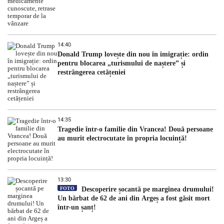
14:40
Donald Trump lovește din nou în imigrație: ordin
pentru blocarea „turismului de naștere” și
restrângerea cetățeniei
14:35
Tragedie într-o familie din Vrancea! Două persoane
au murit electrocutate în propria locuință!
13:30
FOTO
Descoperire șocantă pe marginea drumului!
Un bărbat de 62 de ani din Argeș a fost găsit mort
într-un șanț!