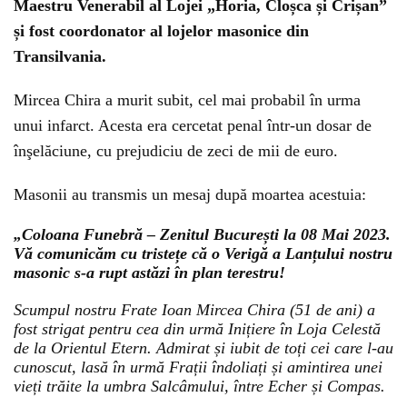
Maestru Venerabil al Lojei „Horia, Cloșca și Crișan”
și fost coordonator al lojelor masonice din
Transilvania.
Mircea Chira a murit subit, cel mai probabil în urma
unui infarct. Acesta era cercetat penal într-un dosar de
înşelăciune, cu prejudiciu de zeci de mii de euro.
Masonii au transmis un mesaj după moartea acestuia:
„Coloana Funebră – Zenitul București la 08 Mai 2023.
Vă comunicăm cu tristețe că o Verigă a Lanțului nostru
masonic s-a rupt astăzi în plan terestru!
Scumpul nostru Frate Ioan Mircea Chira (51 de ani) a
fost strigat pentru cea din urmă Inițiere în Loja Celestă
de la Orientul Etern. Admirat și iubit de toți cei care l-au
cunoscut, lasă în urmă Frații îndoliați și amintirea unei
vieți trăite la umbra Salcâmului, între Echer și Compas.