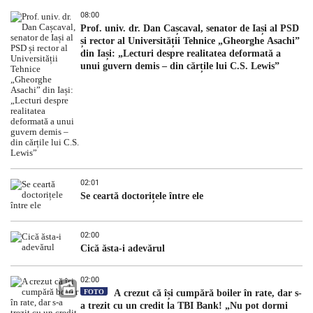
08:00
Prof. univ. dr. Dan Cașcaval, senator de Iași al PSD
și rector al Universității Tehnice „Gheorghe Asachi”
din Iași: „Lecturi despre realitatea deformată a
unui guvern demis – din cărțile lui C.S. Lewis”
02:01
Se ceartă doctorițele între ele
02:00
Cică ăsta-i adevărul
02:00
FOTO
A crezut că își cumpără boiler în rate, dar s-
a trezit cu un credit la TBI Bank! „Nu pot dormi