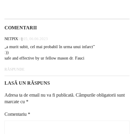
COMENTARII
NETPIX
10:05, 06.06.2023
„a murit subit, cel mai probabil în urma unui infarct”
:))
safe and effective by ur fellow mason dr. Fauci
RĂSPUNDE
LASĂ UN RĂSPUNS
Adresa ta de email nu va fi publicată.
Câmpurile obligatorii sunt
marcate cu
*
Comentariu
*