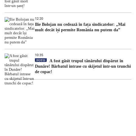
12:20
Ilie Bolojan nu cedează în fața sindicatelor: „Mai
mult decât își permite România nu putem da”
10:35
FOTO
A fost găsit trupul tânărului dispărut în
Dunăre! Bărbatul intrase cu skijetul într-un trunchi
de copac!