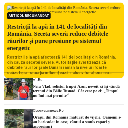
ARTICOL RECOMANDAT
Restricții la apă în 141 de localități din
România. Seceta severă reduce debitele
râurilor și pune presiune pe sistemul
energetic
Restricțiile la apă afectează 141 de localități din România,
din cauza secetei severe. Autoritățile avertizează că
debitele râurilor și ale Dunării rămân la niveluri foarte
scăzute, iar situația influențează inclusiv funcționarea
Centralei Nucleare de la Cernavodă. România se confruntă
A1.ro
cu una dintre cele mai dificile perioade din punct de vedere
Nelu Vlad, solistul trupei Azur, nevoit să își vândă
hidrologic din ultimii ani. Lipsa […]
terenul din Băile Tușnad. Cât cere pe el: „Timpul
nu îmi mai permite”
Observatornews.ro
Oraşul din România măturat de vijelie. Oamenii s-
au baricadat în case, vântul a smuls copaci şi
acoperişuri