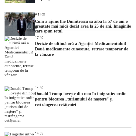
As.ro
Cum a ajuns Ilie Dumitrescu să aibă la 57 de ani o
greutate mai mică decât avea la 25 de ani. Imaginile
care spun totul
17:40
Decizie de ultimă oră a Agenției Medicamentului!
Două medicamente cunoscute, retrase temporar de
la vânzare
14:40
Donald Trump lovește din nou în imigrație: ordin
pentru blocarea „turismului de naștere” și
restrângerea cetățeniei
14:35