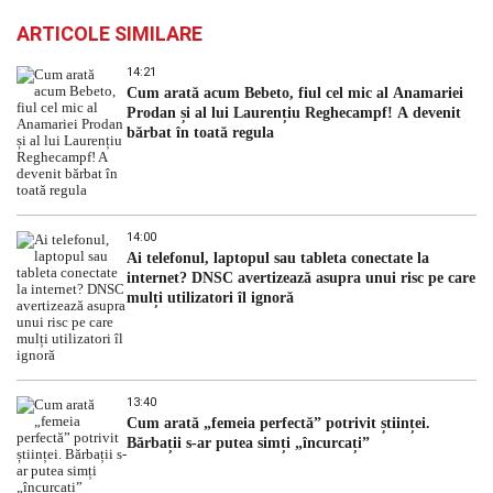
ARTICOLE SIMILARE
14:21
Cum arată acum Bebeto, fiul cel mic al Anamariei
Prodan și al lui Laurențiu Reghecampf! A devenit
bărbat în toată regula
14:00
Ai telefonul, laptopul sau tableta conectate la
internet? DNSC avertizează asupra unui risc pe care
mulți utilizatori îl ignoră
13:40
Cum arată „femeia perfectă” potrivit științei.
Bărbații s-ar putea simți „încurcați”