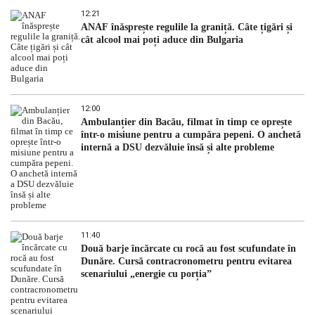
12:21
ANAF înăsprește regulile la graniță. Câte țigări și
cât alcool mai poți aduce din Bulgaria
12:00
Ambulanțier din Bacău, filmat în timp ce oprește
într-o misiune pentru a cumpăra pepeni. O anchetă
internă a DSU dezvăluie însă și alte probleme
11:40
Două barje încărcate cu rocă au fost scufundate în
Dunăre. Cursă contracronometru pentru evitarea
scenariului „energie cu porția”