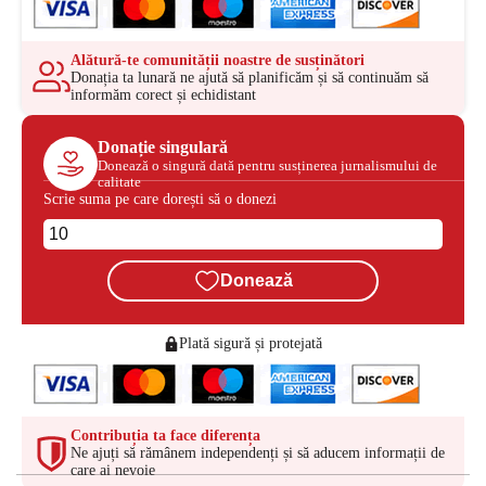
Alătură-te comunității noastre de susținători
Donația ta lunară ne ajută să planificăm și să continuăm să
informăm corect și echidistant
Donație singulară
Donează o singură dată pentru susținerea jurnalismului de
calitate
Scrie suma pe care dorești să o donezi
Donează
Plată sigură și protejată
Contribuția ta face diferența
Ne ajuți să rămânem independenți și să aducem informații de
care ai nevoie