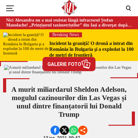
Nici Alexandra nu a mai rezistat lângă infractorul Ștefan
Manolache! „Prințișorul taximetriștilor” din Iași a divorţat după
doi ani de căsnicie
Breaking News
Incident la graniță! O dronă a intrat din
România în Bulgaria şi a explodat la 100
de metri de frontieră
GALERIE FOTO
4
A murit miliardarul Sheldon Adelson,
mogulul cazinourilor din Las Vegas și
unul dintre finanțatorii lui Donald
Trump