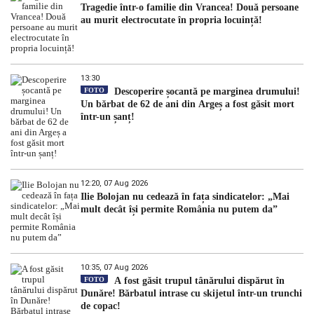
Tragedie într-o familie din Vrancea! Două persoane
au murit electrocutate în propria locuință!
13:30
FOTO
Descoperire șocantă pe marginea drumului!
Un bărbat de 62 de ani din Argeș a fost găsit mort
într-un șanț!
12:20, 07 Aug 2026
Ilie Bolojan nu cedează în fața sindicatelor: „Mai
mult decât își permite România nu putem da”
10:35, 07 Aug 2026
FOTO
A fost găsit trupul tânărului dispărut în
Dunăre! Bărbatul intrase cu skijetul într-un trunchi
de copac!