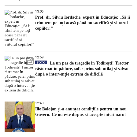
13:05
Prof. dr. Silviu Iordache, expert în Educație: „Să îi
trimitem pe toți acasă până nu sacrifică și viitorul
copiilor!”
12:59
FOTO
La un pas de tragedie în Todirești! Tractor
răsturnat în pădure, șofer prins sub utilaj și salvat
după o intervenție extrem de dificilă
12:40
Ilie Bolojan și-a anunțat condițiile pentru un nou
Guvern. Ce nu este dispus să accepte interimarul