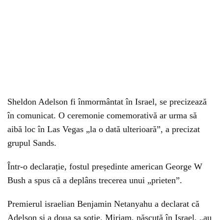
Sheldon Adelson fi înmormântat în Israel, se precizează
în comunicat. O ceremonie comemorativă ar urma să
aibă loc în Las Vegas „la o dată ulterioară”, a precizat
grupul Sands.
Într-o declarație, fostul președinte american George W
Bush a spus că a deplâns trecerea unui „prieten”.
Premierul israelian Benjamin Netanyahu a declarat că
Adelson și a doua sa soție, Miriam, născută în Israel, „au