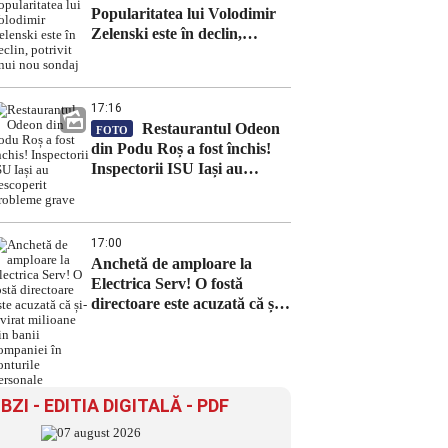
Popularitatea lui Volodimir
Zelenski este în declin,
potrivit unui nou sondaj
17:16
Restaurantul Odeon
FOTO
din Podu Roș a fost închis!
Inspectorii ISU Iași au
descoperit probleme grave
17:00
Anchetă de amploare la
Electrica Serv! O fostă
directoare este acuzată că și-a
virat milioane din banii
companiei în conturile
personale
BZI - EDITIA DIGITALĂ - PDF