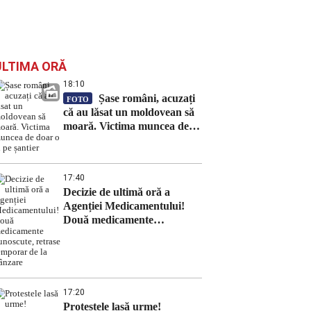
ULTIMA ORĂ
18:10
Șase români, acuzați
FOTO
că au lăsat un moldovean să
moară. Victima muncea de
doar o zi pe șantier
17:40
Decizie de ultimă oră a
Agenției Medicamentului!
Două medicamente
cunoscute, retrase temporar
de la vânzare
17:20
Protestele lasă urme!