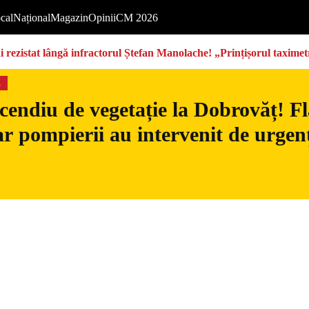
cal
Național
Magazin
Opinii
CM 2026
rezistat lângă infractorul Ștefan Manolache! „Prințișorul taximetri
s
cendiu de vegetație la Dobrovăț! Fl
iar pompierii au intervenit de urgen