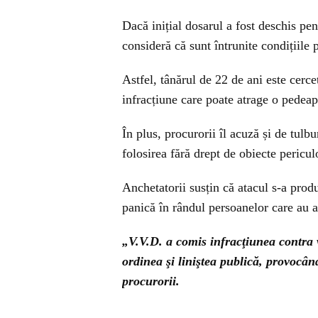
Dacă inițial dosarul a fost deschis pe
consideră că sunt întrunite condițiile
Astfel, tânărul de 22 de ani este cerce
infracțiune care poate atrage o pedea
În plus, procurorii îl acuză și de tulbu
folosirea fără drept de obiecte pericul
Anchetatorii susțin că atacul s-a produ
panică în rândul persoanelor care au as
„V.V.D. a comis infracţiunea contra v
ordinea şi liniştea publică, provocân
procurorii.