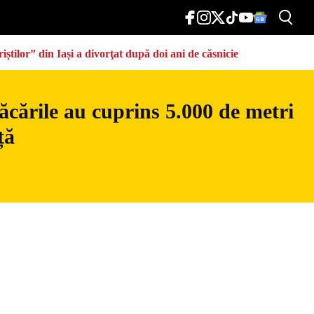
știlor” din Iași a divorţat după doi ani de căsnicie
ăcările au cuprins 5.000 de metri
ță