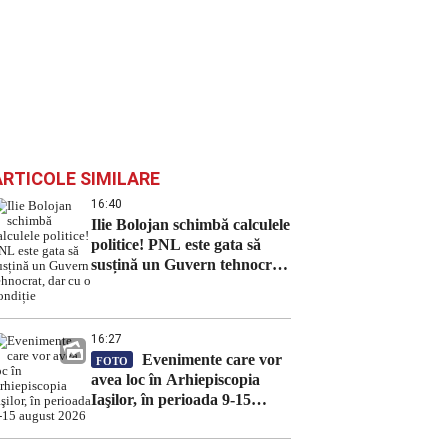
ARTICOLE SIMILARE
16:40
Ilie Bolojan schimbă calculele
politice! PNL este gata să
susțină un Guvern tehnocrat,
dar cu o condiție
16:27
Evenimente care vor
FOTO
avea loc în Arhiepiscopia
Iaşilor, în perioada 9-15
august 2026