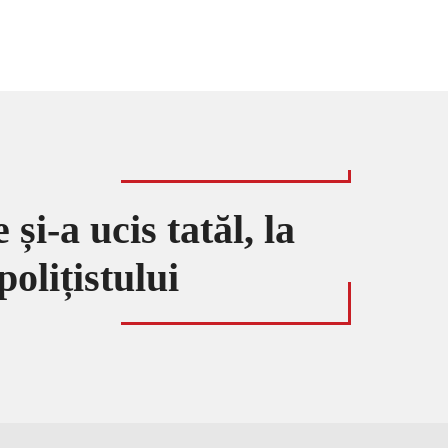
și-a ucis tatăl, la
polițistului