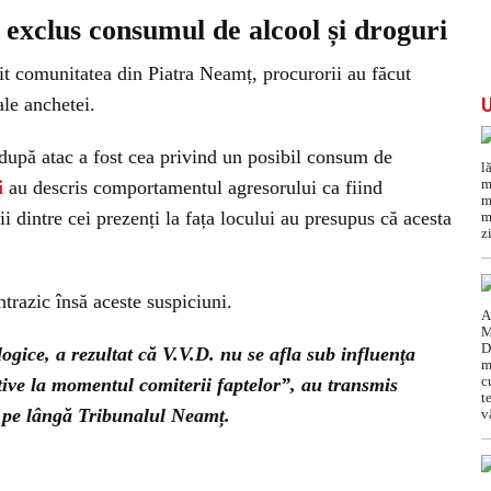
 exclus consumul de alcool și droguri
it comunitatea din Piatra Neamț, procurorii au făcut
le anchetei.
 după atac a fost cea privind un posibil consum de
i
au descris comportamentul agresorului ca fiind
ii dintre cei prezenți la fața locului au presupus că acesta
trazic însă aceste suspiciuni.
logice, a rezultat că V.V.D. nu se afla sub influenţa
tive la momentul comiterii faptelor”, au transmis
e pe lângă Tribunalul Neamț.