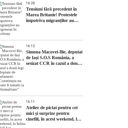
16:20
Tensiuni fără precedent în
Marea Britanie! Protestele
împotriva migranților au
degenerat în violențe
16:12
Simona Macovei-Ilie, deputat
de Iași S.O.S România, a
sesizat CCR în cazul a două
legi adoptate de Parlament:
„Constituția nu poate fi
tratată ca o formalitate”
16:11
Atelier de pictat pentru cei
mici și surprize pentru
cinefili, în acest weekend, la
Iulius Mall Iași