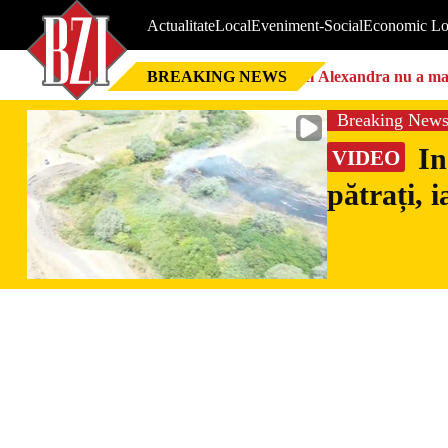
Actualitate
Local
Eveniment-Social
Economic Lo
BREAKING NEWS
Nici Alexandra nu a mai 
Breaking New
In
VIDEO
pătrați, 