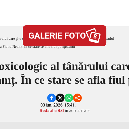
GALERIE FOTO
8
ului care și-a ucis tatăl, la Piatra Neamț. În ce stare se afla fiul polițistului
oxicologic al tânărului care 
ț. În ce stare se afla fiul 
03 iun. 2026, 15:41,
Redacția BZI
în
ACTUALITATE