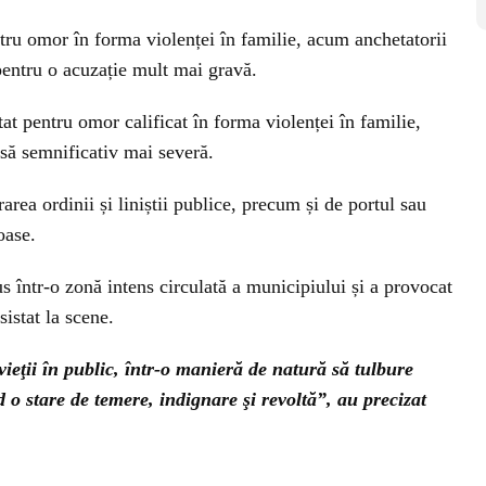
ntru omor în forma violenței în familie, acum anchetatorii
 pentru o acuzație mult mai gravă.
tat pentru omor calificat în forma violenței în familie,
psă semnificativ mai severă.
rarea ordinii și liniștii publice, precum și de portul sau
oase.
s într-o zonă intens circulată a municipiului și a provocat
istat la scene.
ieţii în public, într-o manieră de natură să tulbure
d o stare de temere, indignare şi revoltă”, au precizat