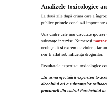
Analizele toxicologice au
La două zile după crima care a îngroz
publice primele concluzii importante a
Una dintre cele mai discutate ipoteze
substanțe interzise. Numeroși
martor
neobișnuit și extrem de violent, iar un
s-ar fi aflat sub influența drogurilor.
Rezultatele expertizei toxicologice con
„În urma efectuării expertizei toxico
alcoolului ori a substanţelor psihoac
procurorii din cadrul Parchetului d