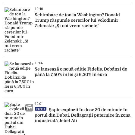
10:40
Schimbare de ton la Washington? Donald
Trump răspunde cererilor lui Volodimir
Zelenski: „Și noi vrem rachete”
10:06
Se lansează o nouă ediție Fidelis. Dobânzi de
până la 7,50% în lei și 6,30% în euro
10:01
FOTO
Șapte explozii în doar 20 de minute în
portul din Dubai. Deflagrații puternice în zona
industrială Jebel Ali