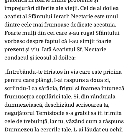
grabnică în foarte multe probleme și
împrejurări diferite ale vieții. Cel de al doilea
acatist al Sfântului Ierarh Nectarie este unul
dintre cele mai frumoase dedicate acestuia.
Foarte mulți din cei care s-au rugat Sfântului
vorbesc despre faptul că l-au simțit foarte
prezent și viu. Iată Acatistul Sf. Nectarie
condacul și icosul al doilea:
„Întrebându-te Hristos în vis care este pricina
pentru care plângi, I-ai raspuns a doua zi,
scriindu-I ca sărăcia, frigul si foamea întunecă
frumuseţea copilăriei tale. Si, din rânduiala
dumnezeiască, deschizând scrisoarea ta,
neguţătorul Temistocle s-a grabit sa iti trimita
cele de trebuinţă, iar tu, văzând cum a răspuns
Dumnezeu la cererile tale, L-ai lăudat cu ochii