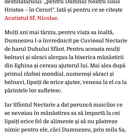
destinatarului: „pentru Domnul Nostru Iisus
Hristos – în Ceruri”. Iată și pentru ce se citește
Acatistul Sf. Nicolae
.
Mulți ani mai târziu, pentru viața sa înaltă,
Dumnezeu l-a învrednicit pe Cuviosul Nectarie
de harul Duhului Sfânt. Pentru aceasta mulți
bolnavi și săraci alergau la biserica mănăstirii
din Eghina și cereau ajutorul lui. Mai ales după
primul război mondial, numeroși săraci și
bolnavi, lipsiți de orice ajutor, veneau la el ca la
părintele lor sufletesc.
Iar Sfântul Nectarie a dat poruncă maicilor ce
se nevoiau în mănăstirea sa să împartă la cei
lipsiți orice fel de alimente și să nu păstreze
nimic pentru ele, căci Dumnezeu, prin mila Sa,