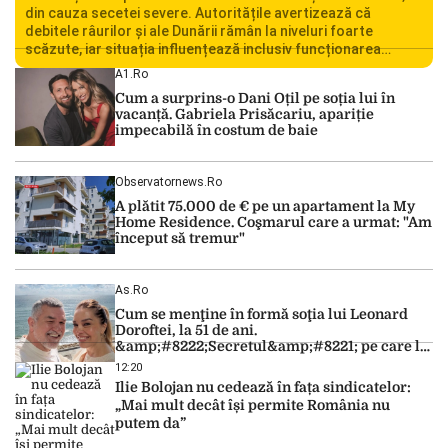
din cauza secetei severe. Autoritățile avertizează că
debitele râurilor și ale Dunării rămân la niveluri foarte
scăzute, iar situația influențează inclusiv funcționarea
Centralei Nucleare de la Cernavodă. România se confruntă
A1.ro
cu una dintre cele mai dificile perioade din punct de vedere
Cum a surprins-o Dani Oțil pe soția lui în
hidrologic din ultimii ani. Lipsa […]
vacanță. Gabriela Prisăcariu, apariție
impecabilă în costum de baie
Observatornews.ro
A plătit 75.000 de € pe un apartament la My
Home Residence. Coşmarul care a urmat: "Am
început să tremur"
As.ro
Cum se menţine în formă soţia lui Leonard
Doroftei, la 51 de ani.
&amp;#8222;Secretul&amp;#8221; pe care l-a
dezvăluit
12:20
Ilie Bolojan nu cedează în fața sindicatelor:
„Mai mult decât își permite România nu
putem da”