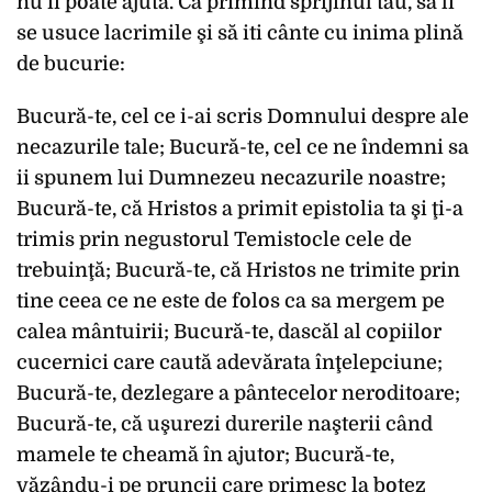
nu ii poate ajuta. Ca primind sprijinul tău, să li
se usuce lacrimile şi să iti cânte cu inima plină
de bucurie:
Bucură-te, cel ce i-ai scris Domnului despre ale
necazurile tale; Bucură-te, cel ce ne îndemni sa
ii spunem lui Dumnezeu necazurile noastre;
Bucură-te, că Hristos a primit epistolia ta şi ţi-a
trimis prin negustorul Temistocle cele de
trebuinţă; Bucură-te, că Hristos ne trimite prin
tine ceea ce ne este de folos ca sa mergem pe
calea mântuirii; Bucură-te, dascăl al copiilor
cucernici care caută adevărata înţelepciune;
Bucură-te, dezlegare a pântecelor neroditoare;
Bucură-te, că uşurezi durerile naşterii când
mamele te cheamă în ajutor; Bucură-te,
văzându-i pe pruncii care primesc la botez