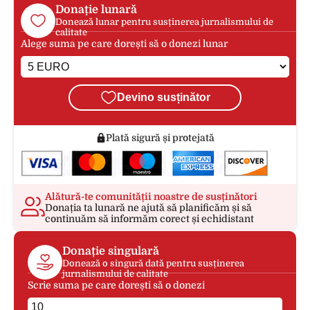
Donație lunară
Donează lunar pentru susținerea jurnalismului de
calitate
Alege suma pe care dorești să o donezi lunar
Devino susținător
Plată sigură și protejată
Alătură-te comunității noastre de susținători
Donația ta lunară ne ajută să planificăm și să
continuăm să informăm corect și echidistant
Donație singulară
Donează o singură dată pentru susținerea
jurnalismului de calitate
Scrie suma pe care dorești să o donezi