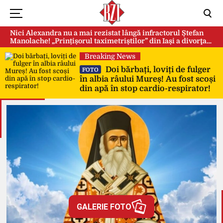
Nici Alexandra nu a mai rezistat lângă infractorul Ștefan
Manolache! „Prințișorul taximetriștilor” din Iași a divorţat
după doi ani de căsnicie
Breaking News
Doi bărbați, loviți de fulger
FOTO
în albia râului Mureș! Au fost scoși
din apă în stop cardio-respirator!
GALERIE FOTO
4