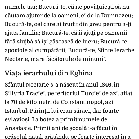
numele tau; Bucură-te, că ne povăţuieşti să nu
căutam ajutor de la oameni, ci de la Dumnezeu;
Bucură-te, cel care ai trudit din greu pentru a-ţi
ajuta familia; Bucură-te, că îi ajuţi pe oamenii
fără slujbă să îşi găsească de lucru; Bucură-te,
apostole al cumpătării; Bucură-te, Sfinte Ierarhe
Nectarie, mare făcătorule de minuni”.
Viața ierarhului din Eghina
Sfântul Nectarie s-a născut în anul 1846, în
Silivria Traciei, pe teritoriul Turciei de azi, aflat
la 70 de kilometri de Constantinopol, azi
Istanbul. Părinții lui erau săraci, dar foarte
evlavioși. La botez a primit numele de
Anastasie. Primii ani de școală i-a făcut în
orășelul natal, arătându-se foarte interesat în a