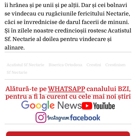
îi hrănea și pe unii și pe alții. Dar și cei bolnavi
se vindecau cu rugăciunile fericitului Nectarie,
căci se învrednicise de darul facerii de minuni.
Și în zilele noastre credincioșii rostesc Acatistul
Sf. Nectarie al doilea pentru vindecare și
alinare.
Acatistul Sf Nectarie
Biserica Ortodoxa
Crestini
Crestinism
Sf Nectarie
Alătură-te pe
WHATSAPP
canalului BZI,
pentru a fi la curent cu cele mai noi știri