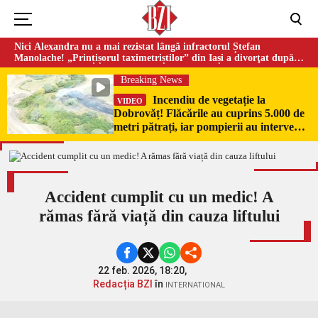
Nici Alexandra nu a mai rezistat lângă infractorul Ștefan
Manolache! „Prințișorul taximetriștilor” din Iași a divorţat după
doi ani de căsnicie
Breaking News
Incendiu de vegetație la
VIDEO
Dobrovăț! Flăcările au cuprins 5.000 de
metri pătrați, iar pompierii au intervenit
de urgență
Accident cumplit cu un medic! A
rămas fără viață din cauza liftului
22 feb. 2026, 18:20,
Redacția BZI
în
INTERNATIONAL