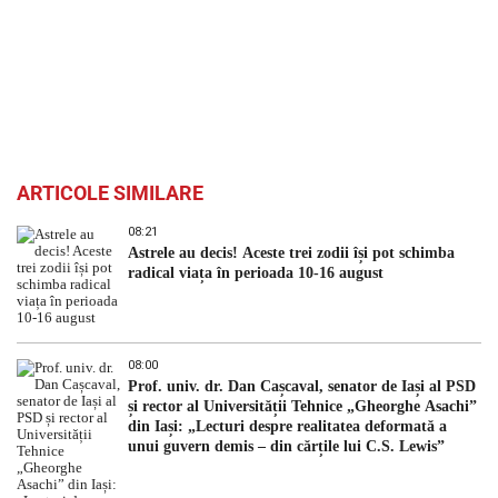
ARTICOLE SIMILARE
08:21
Astrele au decis! Aceste trei zodii își pot schimba
radical viața în perioada 10-16 august
08:00
Prof. univ. dr. Dan Cașcaval, senator de Iași al PSD
și rector al Universității Tehnice „Gheorghe Asachi”
din Iași: „Lecturi despre realitatea deformată a
unui guvern demis – din cărțile lui C.S. Lewis”