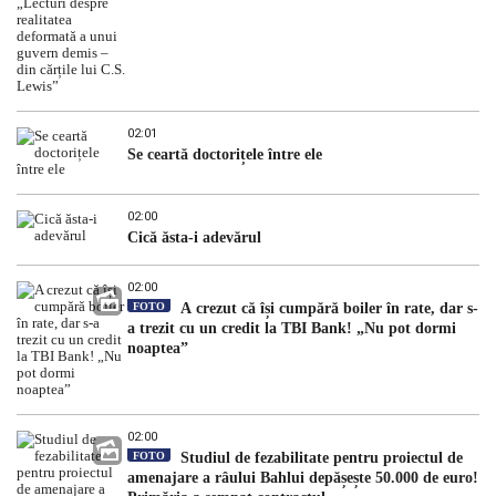
02:01
Se ceartă doctorițele între ele
02:00
Cică ăsta-i adevărul
02:00
FOTO
A crezut că își cumpără boiler în rate, dar s-
a trezit cu un credit la TBI Bank! „Nu pot dormi
noaptea”
02:00
FOTO
Studiul de fezabilitate pentru proiectul de
amenajare a râului Bahlui depășește 50.000 de euro!