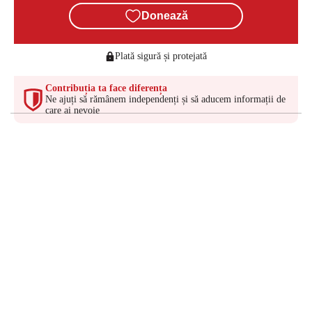
Donează
Plată sigură și protejată
Contribuția ta face diferența
Ne ajuți să rămânem independenți și să aducem informații de
care ai nevoie