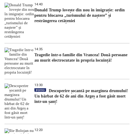
14:40
Donald Trump lovește din nou în imigrație: ordin
pentru blocarea „turismului de naștere” și
restrângerea cetățeniei
14:35
Tragedie într-o familie din Vrancea! Două persoane
au murit electrocutate în propria locuință!
13:30
FOTO
Descoperire șocantă pe marginea drumului!
Un bărbat de 62 de ani din Argeș a fost găsit mort
într-un șanț!
12:20