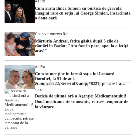
A1.ro
cu una dintre cele mai dificile perioade din punct de vedere
Cum arată Ilinca Simion cu burtica de gravidă.
hidrologic din ultimii ani. Lipsa […]
Imagini rare cu soția lui George Simion, însărcinată
a doua oară
Observatornews.ro
Mărturia Andreei, fetiţa găsită după 3 zile de
căutări în Bacău: "Am fost în parc, apoi la o fetiţă
acasă"
As.ro
Cum se menţine în formă soţia lui Leonard
Doroftei, la 51 de ani.
&amp;#8222;Secretul&amp;#8221; pe care l-a
dezvăluit
17:40
Decizie de ultimă oră a Agenției Medicamentului!
Două medicamente cunoscute, retrase temporar de
la vânzare