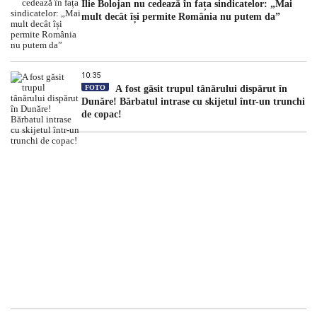
Ilie Bolojan nu cedează în fața sindicatelor: „Mai
mult decât își permite România nu putem da”
10:35
FOTO
A fost găsit trupul tânărului dispărut în
Dunăre! Bărbatul intrase cu skijetul într-un trunchi
de copac!