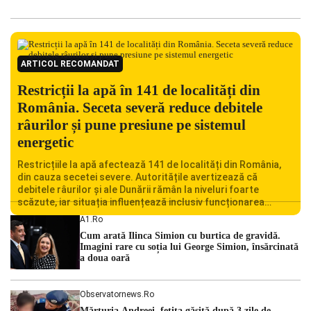
ARTICOL RECOMANDAT
Restricții la apă în 141 de localități din
România. Seceta severă reduce debitele
râurilor și pune presiune pe sistemul
energetic
Restricțiile la apă afectează 141 de localități din România,
din cauza secetei severe. Autoritățile avertizează că
debitele râurilor și ale Dunării rămân la niveluri foarte
scăzute, iar situația influențează inclusiv funcționarea
Centralei Nucleare de la Cernavodă. România se confruntă
A1.ro
cu una dintre cele mai dificile perioade din punct de vedere
Cum arată Ilinca Simion cu burtica de gravidă.
hidrologic din ultimii ani. Lipsa […]
Imagini rare cu soția lui George Simion, însărcinată
a doua oară
Observatornews.ro
Mărturia Andreei, fetiţa găsită după 3 zile de