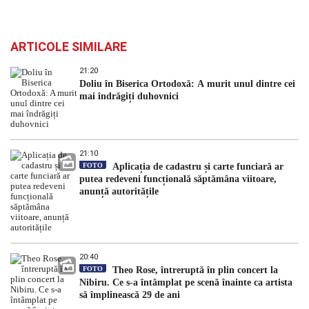
ARTICOLE SIMILARE
21:20
Doliu în Biserica Ortodoxă: A murit unul dintre cei
mai îndrăgiți duhovnici
21:10
FOTO
Aplicația de cadastru și carte funciară ar
putea redeveni funcțională săptămâna viitoare,
anunță autoritățile
20:40
FOTO
Theo Rose, întreruptă în plin concert la
Nibiru. Ce s-a întâmplat pe scenă înainte ca artista
să împlinească 29 de ani