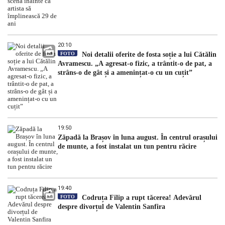
20:10
FOTO
Noi detalii oferite de fosta soție a lui Cătălin
Avramescu. „A agresat-o fizic, a trântit-o de pat, a
strâns-o de gât și a amenințat-o cu un cuțit”
19:50
Zăpadă la Brașov în luna august. În centrul orașului
de munte, a fost instalat un tun pentru răcire
19:40
FOTO
Codruța Filip a rupt tăcerea! Adevărul
despre divorțul de Valentin Sanfira