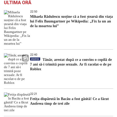
ULTIMA ORĂ
22:50
Mihaela Rădulescu susține că a fost ștearsă din viața
lui Felix Baumgartner pe Wikipedia: „Fix la un an
de la moartea lui”
22:40
FOTO
Tânăr, arestat după ce a convins o copilă de
7 ani să-i trimită poze sexuale. Ar fi racolat-o de pe
Roblox
22:21
Fetița dispărută în Bacău a fost găsită! Ce a făcut
Andreea timp de trei zile