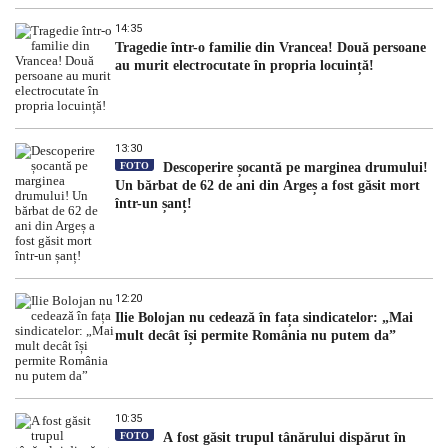
14:35
Tragedie într-o familie din Vrancea! Două persoane
au murit electrocutate în propria locuință!
13:30
FOTO
Descoperire șocantă pe marginea drumului!
Un bărbat de 62 de ani din Argeș a fost găsit mort
într-un șanț!
12:20
Ilie Bolojan nu cedează în fața sindicatelor: „Mai
mult decât își permite România nu putem da”
10:35
FOTO
A fost găsit trupul tânărului dispărut în