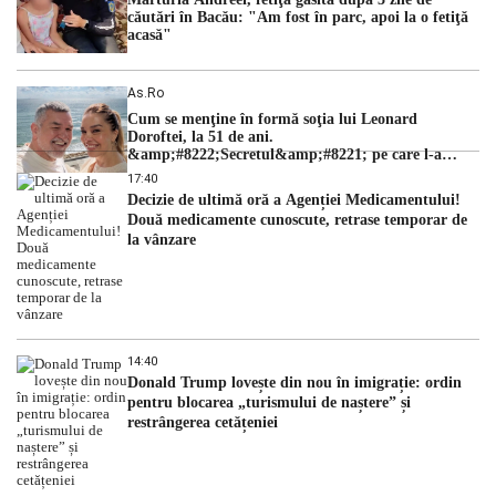
căutări în Bacău: "Am fost în parc, apoi la o fetiţă
acasă"
As.ro
Cum se menţine în formă soţia lui Leonard
Doroftei, la 51 de ani.
&amp;#8222;Secretul&amp;#8221; pe care l-a
dezvăluit
17:40
Decizie de ultimă oră a Agenției Medicamentului!
Două medicamente cunoscute, retrase temporar de
la vânzare
14:40
Donald Trump lovește din nou în imigrație: ordin
pentru blocarea „turismului de naștere” și
restrângerea cetățeniei