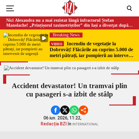
Nici Alexandra nu a mai rezistat lângă infractorul Ștefan
Manolache! „Prințișorul taximetriștilor” din Iași a divorţat după
doi ani de căsnicie
Breaking News
Incendiu de vegetație la
VIDEO
Dobrovăț! Flăcările au cuprins 5.000 de
metri pătrați, iar pompierii au intervenit
de urgență
Accident devastator! Un tramvai plin
cu pasageri s-a izbit de stâlp
06 iun. 2026, 11:22,
Redacția BZI
în
INTERNATIONAL