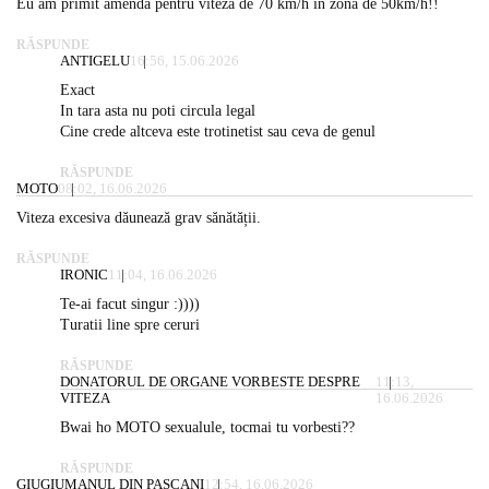
Eu am primit amendă pentru viteză de 70 km/h în zonă de 50km/h!!
RĂSPUNDE
ANTIGELU
16:56, 15.06.2026
Exact
In tara asta nu poti circula legal
Cine crede altceva este trotinetist sau ceva de genul
RĂSPUNDE
MOTO
08:02, 16.06.2026
Viteza excesiva dăunează grav sănătății.
RĂSPUNDE
IRONIC
11:04, 16.06.2026
Te-ai facut singur :))))
Turatii line spre ceruri
RĂSPUNDE
DONATORUL DE ORGANE VORBESTE DESPRE
11:13,
VITEZA
16.06.2026
Bwai ho MOTO sexualule, tocmai tu vorbesti??
RĂSPUNDE
GIUGIUMANUL DIN PASCANI
12:54, 16.06.2026