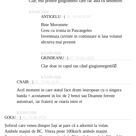
Clar, esti printre giugiumetii care fac asta cu nesimtire.
RĂSPUNDE
ANTIGELU
04:26, 16.06.2026
Bine Moromete
Greu cu ironia in Pascangeles
Inventeaza cuvinte in continuare si lasa volanul
altcuiva mai prezent
RĂSPUNDE
GRINDEANU
08:47, 16.06.2026
Clar doar in capul tau când giugiumegesti🤣
RĂSPUNDE
CNAIR
15:55, 15.06.2026
Acel moment in care statul face drum ieuropean cu o singura
banda + acostament in loc de 2 benzi sau Doamne fereste
autostrazi, iar fraierii se cearta intre ei
RĂSPUNDE
GOGU.
15:33, 15.06.2026
Șoferul care venea dinspre Iași se pare că a adormit la volan.
Ambele mașini de BC. Viteza peste 100km/h ambele mașini.