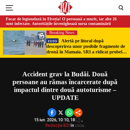
Focar de legioneloză în Elveția! O persoană a murit, iar alte 26
sunt infectate. Autoritățile investighează sursa contaminării
Breaking News
Alertă pe litoral după
FOTO
descoperirea unor posibile fragmente de
Could not play video.
dronă în Mamaia. SRI a ridicat probele
pentru expertiză
There was a problem trying to load the video.
Error code: html5_video:4
Accident grav la Budăi. Două
persoane au rămas încarcerate după
impactul dintre două autoturisme –
UPDATE
15 iun. 2026, 10:10,
18
,
Redacția BZI
în
LOCAL