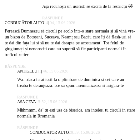
Așa recunoști un userist: se excita de la restricții 🤣
RĂSPUNDE
CONDUCĂTOR AUTO
14:04, 15.06.2026
Ferească Dumnezeu să circuli pe acolo într-o stare normala și să vină vre-
un bizon de Botoșani, Suceava, Neamț sau Bacău care îți dă flash-uri să
te dai din fața lui și să nu te dai dreapta pe acostament! Tot felul de
giugiumeți și nenorociți care nu suportă să fie participanți normali în
traficul rutier.
RĂSPUNDE
ANTIGELU
15:46, 15.06.2026
Wa…daca tu ai iesit la o plimbare de duminica si cei care au
treaba te deranjeaza…ce sa spun…semnalizeaza si asigura-te
RĂSPUNDE
ASA CEVA
15:52, 15.06.2026
Mhhmmm, da’ tu esti usa de biserica, am inteles, tu circuli in stare
normala in Rromania
RĂSPUNDE
CONDUCATOR AUTO
20:59, 15.06.2026