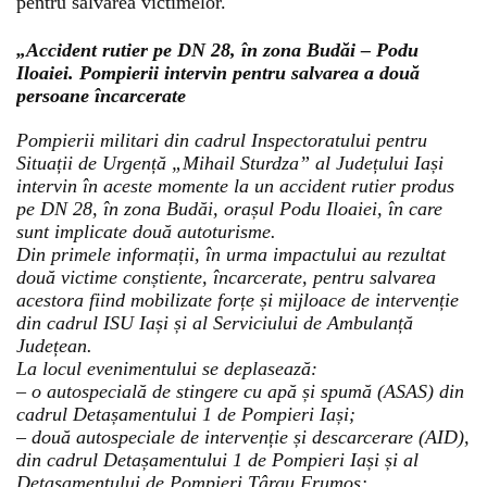
pentru salvarea victimelor.
„Accident rutier pe DN 28, în zona Budăi – Podu
Iloaiei. Pompierii intervin pentru salvarea a două
persoane încarcerate
Pompierii militari din cadrul Inspectoratului pentru
Situații de Urgență „Mihail Sturdza” al Județului Iași
intervin în aceste momente la un accident rutier produs
pe DN 28, în zona Budăi, orașul Podu Iloaiei, în care
sunt implicate două autoturisme.
Din primele informații, în urma impactului au rezultat
două victime conștiente, încarcerate, pentru salvarea
acestora fiind mobilizate forțe și mijloace de intervenție
din cadrul ISU Iași și al Serviciului de Ambulanță
Județean.
La locul evenimentului se deplasează:
– o autospecială de stingere cu apă și spumă (ASAS) din
cadrul Detașamentului 1 de Pompieri Iași;
– două autospeciale de intervenție și descarcerare (AID),
din cadrul Detașamentului 1 de Pompieri Iași și al
Detașamentului de Pompieri Târgu Frumos;