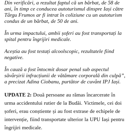
Din verificări, a rezultat faptul că un bărbat, de 58 de
ani, în timp ce conducea autoturismul dinspre Iași către
Târgu Frumos ar fi intrat în coliziune cu un autoturism
condus de un bărbat, de 50 de ani.
În urma impactului, ambii șoferi au fost transportați la
spital pentru îngrijiri medicale.
Aceștia au fost testați alcoolscopic, rezultatele fiind
negative.
În cauză a fost întocmit dosar penal sub aspectul
săvârșirii infracțiunii de vătămare corporală din culpă”,
a precizat Adina Ciobanu, purtător de cuvânt IPJ Iași.
UPDATE 2:
Două persoane au rămas încarcerate în
urma accidentului rutier de la Budăi. Victimele, cei doi
șoferi, erau conștiente și au fost extrase de echipele de
intervenție, fiind transportate ulterior la UPU Iași pentru
îngrijiri medicale.