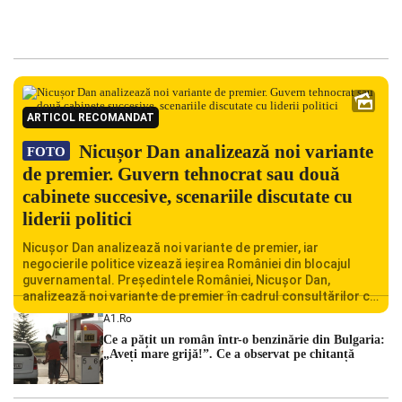
ARTICOL RECOMANDAT
Nicușor Dan analizează noi variante
FOTO
de premier. Guvern tehnocrat sau două
cabinete succesive, scenariile discutate cu
liderii politici
Nicușor Dan analizează noi variante de premier, iar
negocierile politice vizează ieșirea României din blocajul
guvernamental. Președintele României, Nicușor Dan,
analizează noi variante de premier în cadrul consultărilor cu
liderii politici. Ciprian Ciucu vorbește despre scenariul unui
A1.ro
guvern tehnocrat și despre posibilitatea a două cabinete
Ce a pățit un român într-o benzinărie din Bulgaria:
succesive. Nicușor Dan analizează noi variante de premier
„Aveți mare grijă!”. Ce a observat pe chitanță
România traversează […]