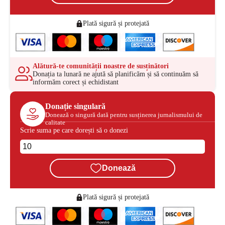
Plată sigură și protejată
Alătură-te comunității noastre de susținători
Donația ta lunară ne ajută să planificăm și să continuăm să
informăm corect și echidistant
Donație singulară
Donează o singură dată pentru susținerea jurnalismului de
calitate
Scrie suma pe care dorești să o donezi
Donează
Plată sigură și protejată