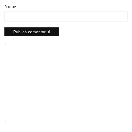
Nume
`
`