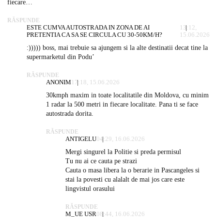
fiecare…
RĂSPUNDE
ESTE CUMVA AUTOSTRADA IN ZONA DE AI
13:12,
PRETENTIA CA SA SE CIRCULA CU 30-50KM/H?
15.06.2026
:))))) boss, mai trebuie sa ajungem si la alte destinatii decat tine la
supermarketul din Podu’
RĂSPUNDE
ANONIM
17:18, 15.06.2026
30kmph maxim in toate localitatile din Moldova, cu minim
1 radar la 500 metri in fiecare localitate. Pana ti se face
autostrada dorita.
RĂSPUNDE
ANTIGELU
04:29, 16.06.2026
Mergi singurel la Politie si preda permisul
Tu nu ai ce cauta pe strazi
Cauta o masa libera la o berarie in Pascangeles si
stai la povesti cu alalalt de mai jos care este
lingvistul orasului
RĂSPUNDE
M_UE USR
08:44, 16.06.2026