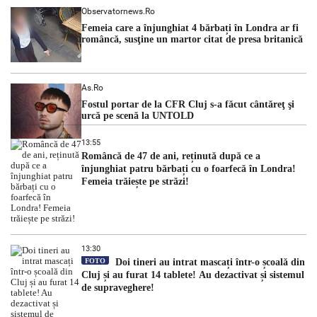
Observatornews.ro
Femeia care a înjunghiat 4 bărbați în Londra ar fi
româncă, susţine un martor citat de presa britanică
As.ro
Fostul portar de la CFR Cluj s-a făcut cântăreţ şi
urcă pe scenă la UNTOLD
13:55
Româncă de 47 de ani, reținută după ce a
înjunghiat patru bărbați cu o foarfecă în Londra!
Femeia trăiește pe străzi!
13:30
FOTO
Doi tineri au intrat mascați într-o școală din
Cluj și au furat 14 tablete! Au dezactivat și sistemul
de supraveghere!