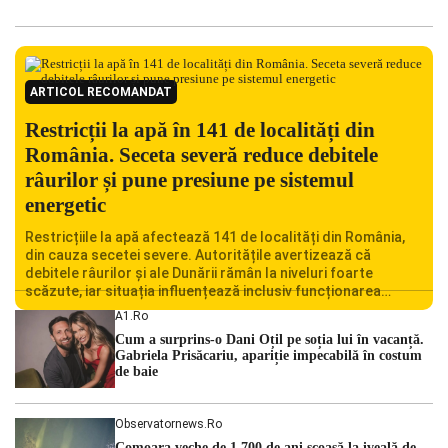
ARTICOL RECOMANDAT
Restricții la apă în 141 de localități din
România. Seceta severă reduce debitele
râurilor și pune presiune pe sistemul
energetic
Restricțiile la apă afectează 141 de localități din România,
din cauza secetei severe. Autoritățile avertizează că
debitele râurilor și ale Dunării rămân la niveluri foarte
scăzute, iar situația influențează inclusiv funcționarea
Centralei Nucleare de la Cernavodă. România se confruntă
A1.ro
cu una dintre cele mai dificile perioade din punct de vedere
Cum a surprins-o Dani Oțil pe soția lui în vacanță.
hidrologic din ultimii ani. Lipsa […]
Gabriela Prisăcariu, apariție impecabilă în costum
de baie
Observatornews.ro
Comoara veche de 1.700 de ani scoasă la iveală de