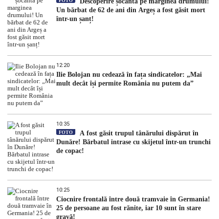
FOTO
Descoperire șocantă pe marginea drumului!
Un bărbat de 62 de ani din Argeș a fost găsit mort
într-un șanț!
12:20
Ilie Bolojan nu cedează în fața sindicatelor: „Mai
mult decât își permite România nu putem da”
10:35
FOTO
A fost găsit trupul tânărului dispărut în
Dunăre! Bărbatul intrase cu skijetul într-un trunchi
de copac!
10:25
Ciocnire frontală între două tramvaie în Germania!
25 de persoane au fost rănite, iar 10 sunt în stare
gravă!