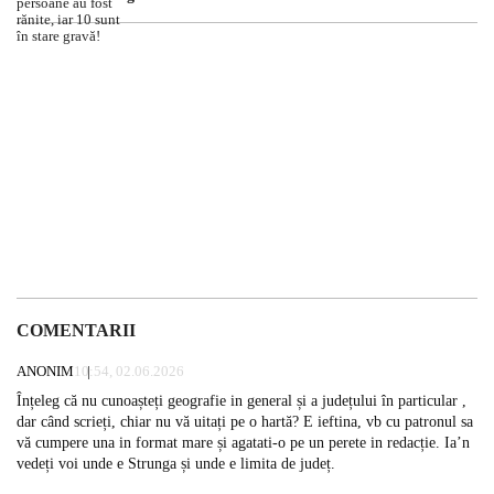
COMENTARII
ANONIM
10:54, 02.06.2026
Înțeleg că nu cunoașteți geografie in general și a județului în particular ,
dar când scrieți, chiar nu vă uitați pe o hartă? E ieftina, vb cu patronul sa
vă cumpere una in format mare și agatati-o pe un perete in redacție. Ia’n
vedeți voi unde e Strunga și unde e limita de județ.