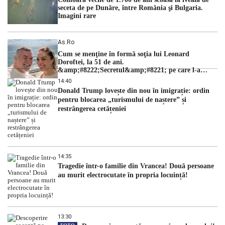
seceta de pe Dunăre, între România şi Bulgaria.
Imagini rare
As.ro
Cum se menţine în formă soţia lui Leonard
Doroftei, la 51 de ani.
&amp;#8222;Secretul&amp;#8221; pe care l-a
dezvăluit
14:40
Donald Trump lovește din nou în imigrație: ordin
pentru blocarea „turismului de naștere” și
restrângerea cetățeniei
14:35
Tragedie într-o familie din Vrancea! Două persoane
au murit electrocutate în propria locuință!
13:30