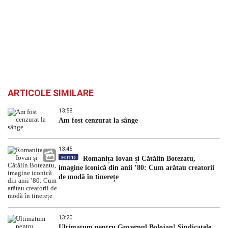
ARTICOLE SIMILARE
13:58
Am fost cenzurat la sânge
13:45
FOTO
Romanița Iovan și Cătălin Botezatu,
imagine iconică din anii ’80: Cum arătau creatorii
de modă în tinerețe
13:20
Ultimatum pentru Guvernul Bolojan! Sindicatele