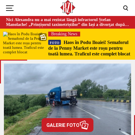
Nici Alexandra nu a mai rezistat lângă infractorul Ștefan
Manolache! „Prințișorul taximetriștilor” din Iași a divorţat după
doi ani de căsnicie
Breaking News
Haos în Podu Iloaiei! Semaforul
FOTO
de la Penny Market este roșu pentru
toată lumea. Traficul este complet blocat
GALERIE FOTO
2