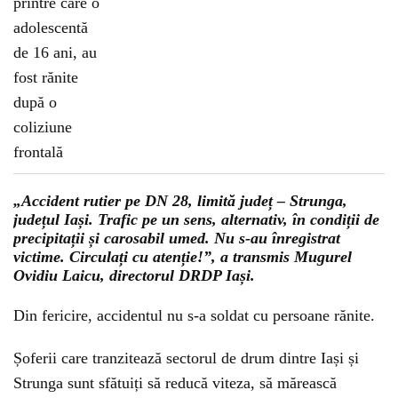
„Accident rutier pe DN 28, limită județ – Strunga,
județul Iași. Trafic pe un sens, alternativ, în condiții de
precipitații și carosabil umed. Nu s-au înregistrat
victime. Circulați cu atenție!”, a transmis Mugurel
Ovidiu Laicu, directorul DRDP Iași.
Din fericire, accidentul nu s-a soldat cu persoane rănite.
Șoferii care tranzitează sectorul de drum dintre Iași și
Strunga sunt sfătuiți să reducă viteza, să mărească