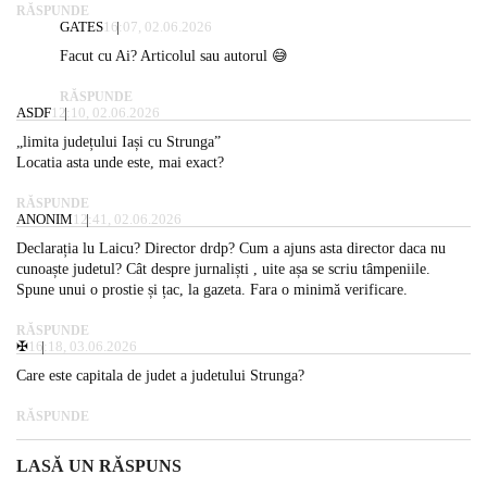
RĂSPUNDE
GATES
16:07, 02.06.2026
Facut cu Ai? Articolul sau autorul 😅
RĂSPUNDE
ASDF
12:10, 02.06.2026
„limita județului Iași cu Strunga”
Locatia asta unde este, mai exact?
RĂSPUNDE
ANONIM
12:41, 02.06.2026
Declarația lu Laicu? Director drdp? Cum a ajuns asta director daca nu
cunoaște judetul? Cât despre jurnaliști , uite așa se scriu tâmpeniile.
Spune unui o prostie și țac, la gazeta. Fara o minimă verificare.
RĂSPUNDE
✠
16:18, 03.06.2026
Care este capitala de judet a judetului Strunga?
RĂSPUNDE
LASĂ UN RĂSPUNS