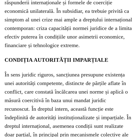
răspunderii internaționale și formele de coerciție
economică unilaterală. În subsidiar, ea trebuie privită ca
simptom al unei crize mai ample a dreptului internațional
contemporan: criza capacității normei juridice de a limita
efectiv puterea în condițiile unor asimetrii economice,
financiare și tehnologice extreme.
CONDIȚIA AUTORITĂȚII IMPARȚIALE
În sens juridic riguros, sancțiunea presupune existența
unei autorități competente, distincte de părțile aflate în
conflict, care constată încălcarea unei norme și aplică o
măsură coercitivă în baza unui mandat juridic
recunoscut. În dreptul intern, această funcție este
îndeplinită de autorități instituționalizate și imparțiale. În
dreptul internațional, asemenea condiții sunt realizate
doar parțial, în principal prin mecanismele colective ale