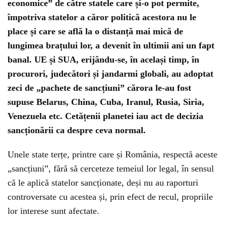
economice” de către statele care și-o pot permite,
împotriva statelor a căror politică acestora nu le
place și care se află la o distanță mai mică de
lungimea brațului lor, a devenit în ultimii ani un fapt
banal. UE și SUA, erijându-se, în același timp, în
procurori, judecători și jandarmi globali, au adoptat
zeci de „pachete de sancțiuni” cărora le-au fost
supuse Belarus, China, Cuba, Iranul, Rusia, Siria,
Venezuela etc. Cetățenii planetei iau act de decizia
sancționării ca despre ceva normal.
Unele state terțe, printre care și România, respectă aceste
„sancțiuni”, fără să cerceteze temeiul lor legal, în sensul
că le aplică statelor sancționate, deși nu au raporturi
controversate cu acestea și, prin efect de recul, propriile
lor interese sunt afectate.