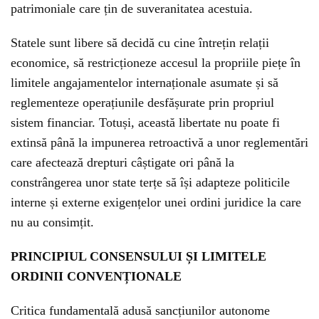
patrimoniale care țin de suveranitatea acestuia.
Statele sunt libere să decidă cu cine întrețin relații
economice, să restricționeze accesul la propriile piețe în
limitele angajamentelor internaționale asumate și să
reglementeze operațiunile desfășurate prin propriul
sistem financiar. Totuși, această libertate nu poate fi
extinsă până la impunerea retroactivă a unor reglementări
care afectează drepturi câștigate ori până la
constrângerea unor state terțe să își adapteze politicile
interne și externe exigențelor unei ordini juridice la care
nu au consimțit.
PRINCIPIUL CONSENSULUI ȘI LIMITELE
ORDINII CONVENȚIONALE
Critica fundamentală adusă sancțiunilor autonome