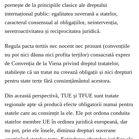
pornește de la principiile clasice ale dreptului
internațional public: egalitatea suverană a statelor,
caracterul consensual al obligațiilor, neintervenția,
neretroactivitatea și reciprocitatea juridică.
Regula pacta tertiis nec nocent nec prosunt (convențiile
nu pot nici dăuna nici profita terților) consacrată expres
de Convenția de la Viena privind dreptul tratatelor,
stabilește că un tratat nu creează obligații și nici drepturi
pentru state terțe fără consimțământul acestora.
Din această perspectivă, TUE și TFUE sunt tratate
regionale apte să producă efecte obligatorii numai pentru
statele care au consimțit la ele. Ele pot ordona conduita
statelor membre UE în ordinea juridică europeană, dar
nu pot, prin ele însele, diminua drepturi suverane