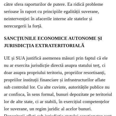
către sfera raporturilor de putere. Ea ridică probleme
serioase în raport cu principiile egalității suverane,
neintervenției în afacerile interne ale statelor și
nerecurgerii la forță.
SANCȚIUNILE ECONOMICE AUTONOME ȘI
JURISDICȚIA EXTRATERITORIALĂ
UE și SUA justifică asemenea măsuri prin faptul că ele
nu ar exercita jurisdicție directă asupra statului terț, ci
doar asupra propriului teritoriu, propriilor resortisanți,
propriilor instituții financiare și infrastructurilor aflate
sub controlul lor. Cu alte cuvinte, autoritățile publice nu
ar confisca, în sens formal, bunuri depozitate pe teritoriul
lor de alte state, ci ar stabili, în exercițiul competențelor
lor suverane, un regim juridic al acelor bunuri.