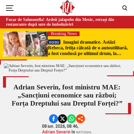
Focar de Salmonella! Ardeii jalapeño din Mexic, retrași din
restaurante după sute de îmbolnăviri
Breaking News
Imagini dramatice. Astăzi
FOTO
Rebeca, fetița călcată de o autoutilitară,
a fost condusă pe ultimul drum, la
Poduri. În sicriul alb al micuței au fost
puși pumni de bani și jucării –
EXCLUSIV
Adrian Severin, fost ministru MAE:
„Sancțiuni economice sau război;
Forța Dreptului sau Dreptul Forței?”
08 iun. 2026, 08:46,
Adrian Severin
în
NATIONAL