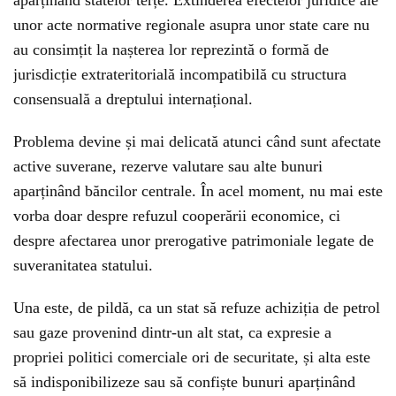
aparținând statelor terțe. Extinderea efectelor juridice ale
unor acte normative regionale asupra unor state care nu
au consimțit la nașterea lor reprezintă o formă de
jurisdicție extrateritorială incompatibilă cu structura
consensuală a dreptului internațional.
Problema devine și mai delicată atunci când sunt afectate
active suverane, rezerve valutare sau alte bunuri
aparținând băncilor centrale. În acel moment, nu mai este
vorba doar despre refuzul cooperării economice, ci
despre afectarea unor prerogative patrimoniale legate de
suveranitatea statului.
Una este, de pildă, ca un stat să refuze achiziția de petrol
sau gaze provenind dintr-un alt stat, ca expresie a
propriei politici comerciale ori de securitate, și alta este
să indisponibilizeze sau să confiște bunuri aparținând