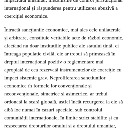
impactului umanitar, mecanisme de control jurisdicțional
internațional și răspunderea pentru utilizarea abuzivă a
coerciției economice.
Întrucât sancțiunile economice, mai ales cele unilaterale
și arbitrare, constituie veritabile acte de război economic,
afectând nu doar instituțiile publice ale statului țintă, ci
întreaga populație civilă, ele ar trebui să primească în
dreptul internațional pozitiv o reglementare mai
apropiată de cea rezervată instrumentelor de coerciție cu
impact sistemic grav. Neproliferarea sancțiunilor
economice în formele lor convenționale și
neconvenționale, simetrice și asimetrice, ar trebui
ordonată la scară globală, astfel încât recurgerea la ele să
aibă loc numai în cazuri speciale, sub controlul
comunității internaționale, în limite strict stabilite și cu
respectarea drepturilor omului și a dreptului umanitar,