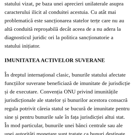
statului vizat, pe baza unei aprecieri unilaterale asupra
caracterului ilicit al conduitei acestuia. Cu atât mai
problematică este sancționarea statelor terțe care nu au
altă conduită reproșabilă decât aceea de a nu adera la
diagnosticul juridic ori la politica sancționatorie a
statului inițiator.
IMUNITATEA ACTIVELOR SUVERANE
În dreptul internațional clasic, bunurile statului afectate
funcțiilor suverane beneficiază de imunitate de jurisdicție
și de executare. Convenția ONU privind imunitățile
jurisdicționale ale statelor și bunurilor acestora consacră
regula potrivit căreia statul se bucură de imunitate pentru
sine și pentru bunurile sale în fața jurisdicției altui stat.
În mod particular, bunurile unei bănci centrale sau ale
unei autorități monetare sunt tratate ca bunuri destinate