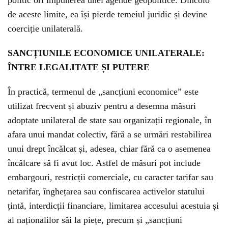
politic ori impunerea unei agende geopolitice. Dincolo
de aceste limite, ea își pierde temeiul juridic și devine
coerciție unilaterală.
SANCȚIUNILE ECONOMICE UNILATERALE:
ÎNTRE LEGALITATE ȘI PUTERE
În practică, termenul de „sancțiuni economice” este
utilizat frecvent și abuziv pentru a desemna măsuri
adoptate unilateral de state sau organizații regionale, în
afara unui mandat colectiv, fără a se urmări restabilirea
unui drept încălcat și, adesea, chiar fără ca o asemenea
încălcare să fi avut loc. Astfel de măsuri pot include
embargouri, restricții comerciale, cu caracter tarifar sau
netarifar, înghețarea sau confiscarea activelor statului
țintă, interdicții financiare, limitarea accesului acestuia și
al naționalilor săi la piețe, precum și „sancțiuni