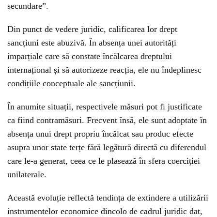
secundare”.
Din punct de vedere juridic, calificarea lor drept
sancțiuni este abuzivă. În absența unei autorități
imparțiale care să constate încălcarea dreptului
internațional și să autorizeze reacția, ele nu îndeplinesc
condițiile conceptuale ale sancțiunii.
În anumite situații, respectivele măsuri pot fi justificate
ca fiind contramăsuri. Frecvent însă, ele sunt adoptate în
absența unui drept propriu încălcat sau produc efecte
asupra unor state terțe fără legătură directă cu diferendul
care le-a generat, ceea ce le plasează în sfera coerciției
unilaterale.
Această evoluție reflectă tendința de extindere a utilizării
instrumentelor economice dincolo de cadrul juridic dat,