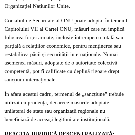
Organizației Națiunilor Unite.
Consiliul de Securitate al ONU poate adopta, în temeiul
Capitolului VII al Cartei ONU, măsuri care nu implică
folosirea forței armate, inclusiv întreruperea totală sau
parțială a relațiilor economice, pentru menținerea sau
restabilirea păcii și securității internaționale. Numai
asemenea măsuri, adoptate de o autoritate colectivă
competentă, pot fi calificate cu deplină rigoare drept
sancțiuni internaționale.
În afara acestui cadru, termenul de „sancțiune” trebuie
utilizat cu prudență, deoarece măsurile adoptate
unilateral de state sau organizații regionale nu
beneficiază de aceeași legitimitate instituțională.
REACȚIA JURIDICĂ DESCENTRALIZATĂ: