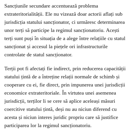
Sancțiunile secundare accentuează problema
extrateritorialității. Ele nu vizează doar actorii aflați sub
jurisdicția statului sancționator, ci urmăresc determinarea
unor terți să participe la regimul sancționatoriu. Acești
terți sunt puși în situația de a alege între relațiile cu statul
sancționat și accesul la piețele ori infrastructurile
controlate de statul sancționator.
Terții pot fi afectați fie indirect, prin reducerea capacității
statului țintă de a întreține relații normale de schimb și
cooperare cu ei, fie direct, prin impunerea unei jurisdicții
economice extrateritoriale. În virtutea unei asemenea
jurisdicții, terților li se cere să aplice aceleași măsuri
coercitive statului țintă, deși nu au niciun diferend cu
acesta și niciun interes juridic propriu care să justifice
participarea lor la regimul sancționatoriu.