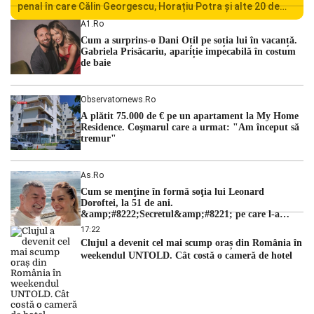
penal în care Călin Georgescu, Horațiu Potra și alte 20 de
persoane sunt acuzați de acțiuni îndreptate împotriva
A1.ro
ordinii constituționale. În ședința din camera preliminară,
Cum a surprins-o Dani Oțil pe soția lui în vacanță.
judecătorii de la instanța supremă au […]
Gabriela Prisăcariu, apariție impecabilă în costum
de baie
Observatornews.ro
A plătit 75.000 de € pe un apartament la My Home
Residence. Coşmarul care a urmat: "Am început să
tremur"
As.ro
Cum se menţine în formă soţia lui Leonard
Doroftei, la 51 de ani.
&amp;#8222;Secretul&amp;#8221; pe care l-a
dezvăluit
17:22
Clujul a devenit cel mai scump oraș din România în
weekendul UNTOLD. Cât costă o cameră de hotel