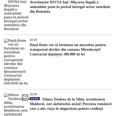
Avertisment DSVSA Iași: Mișcarea ilegală a
animalelor pune în pericol întregul sector zootehnic
din România
02:00
Două firme vor să furnizeze un microbuz pentru
transportul elevilor din comuna Miroslovești!
Contractul depășește 300.000 de lei
02:00
FOTO
Sfânta Teodora de la Sihla, ocrotitoarea
Moldovei, este sărbătorită astăzi! Povestea româncei
care a ales viața în singurătate pentru credință