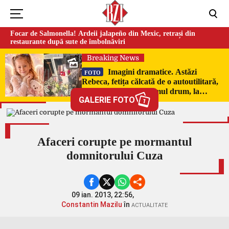
Focar de Salmonella! Ardeii jalapeño din Mexic, retrași din
restaurante după sute de îmbolnăviri
Breaking News
Imagini dramatice. Astăzi
FOTO
Rebeca, fetița călcată de o autoutilitară,
a fost condusă pe ultimul drum, la
GALERIE FOTO
Poduri. În sicriul alb al micuței au fost
1
puși pumni de bani și jucării –
EXCLUSIV
Afaceri corupte pe mormantul
domnitorului Cuza
09 ian. 2013, 22:56,
Constantin Mazilu
în
ACTUALITATE