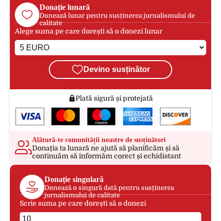
Donație lunară
Donează lunar pentru susținerea jurnalismului de
calitate
Alege suma pe care dorești să o donezi lunar
Devino susținător
Plată sigură și protejată
Alătură-te comunității noastre de susținători
Donația ta lunară ne ajută să planificăm și să
continuăm să informăm corect și echidistant
Donație singulară
Donează o singură dată pentru susținerea
jurnalismului de calitate
Scrie suma pe care dorești să o donezi