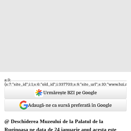
a:3:
{s:7:"site_id";i:1;s:6:"old_id";i:337703;s:8:"site_url";s:10:"www.bzi.ro"
Urmărește BZI pe Google
Adaugă-ne ca sursă preferată în Google
@ Deschiderea Muzeului de la Palatul de la
Ruginoasa pe data de 24 ianuarie anul acesta este