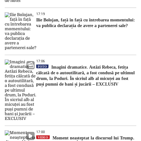
17:19
Ilie Bolojan, față în față cu întrebarea momentului:
va publica declarația de avere a partenerei sale?
17:06
FOTO
Imagini dramatice. Astăzi Rebeca, fetița
călcată de o autoutilitară, a fost condusă pe ultimul
drum, la Poduri. În sicriul alb al micuței au fost
puși pumni de bani și jucării – EXCLUSIV
17:00
VIDEO
Moment neașteptat la discursul lui Trump.