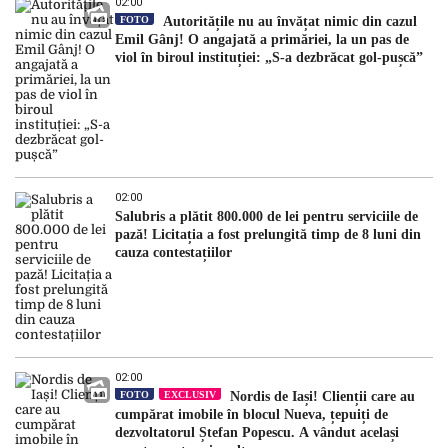
02:00
FOTO
Autoritățile nu au învățat nimic din cazul
Emil Gânj! O angajată a primăriei, la un pas de
viol în biroul instituției: „S-a dezbrăcat gol-pușcă”
02:00
Salubris a plătit 800.000 de lei pentru serviciile de
pază! Licitația a fost prelungită timp de 8 luni din
cauza contestațiilor
02:00
FOTO
EXCLUSIV
Nordis de Iași! Clienții care au
cumpărat imobile în blocul Nueva, țepuiți de
dezvoltatorul Ștefan Popescu. A vândut același