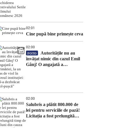
Filmului Românesc 2026
02:01
Cine pupă bine primește ceva
02:00
Autoritățile nu au
FOTO
învățat nimic din cazul Emil
Gânj! O angajată a
primăriei, la un pas de viol în
biroul instituției: „S-a
dezbrăcat gol-pușcă”
02:00
Salubris a plătit 800.000 de
lei pentru serviciile de pază!
Licitația a fost prelungită
timp de 8 luni din cauza
contestațiilor