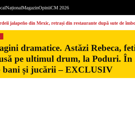
cal
Național
Magazin
Opinii
CM 2026
deii jalapeño din Mexic, retrași din restaurante după sute de îmbo
s
gini dramatice. Astăzi Rebeca, fetiț
usă pe ultimul drum, la Poduri. În s
 bani și jucării – EXCLUSIV