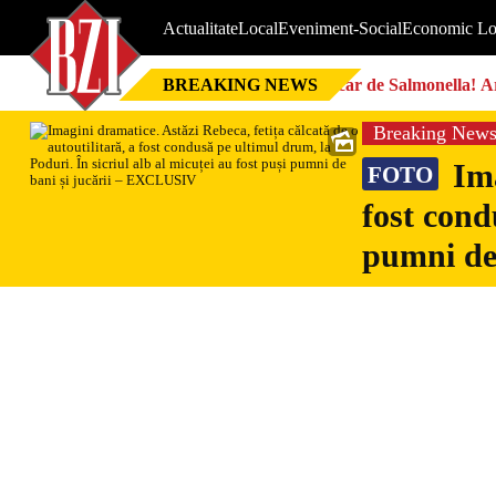
Actualitate
Local
Eveniment-Social
Economic Lo
BREAKING NEWS
Focar de Salmonella! Ar
Breaking New
Ima
FOTO
fost cond
pumni de