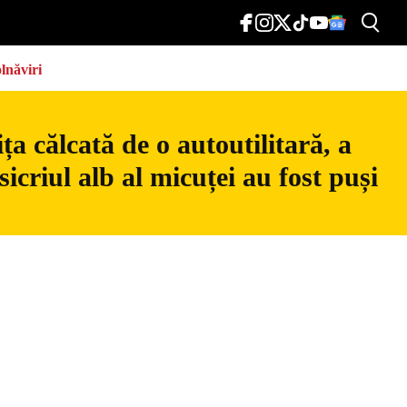
lnăviri
a călcată de o autoutilitară, a
icriul alb al micuței au fost puși