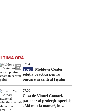
ULTIMA ORĂ
07:04
Moldova Center,
FOTO
soluția practică pentru
parcare în centrul Iașului
07:00
Casa de Vinuri Cotnari,
partener al proiecției speciale
„Mă mut la mama”, în
închiderea Festivalului Serile