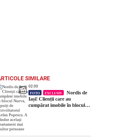
ARTICOLE SIMILARE
02:00
Nordis de
FOTO
EXCLUSIV
Iași! Clienții care au
cumpărat imobile în blocul
Nueva, țepuiți de
dezvoltatorul Ștefan Popescu.
A vândut același apartament
mai multor persoane