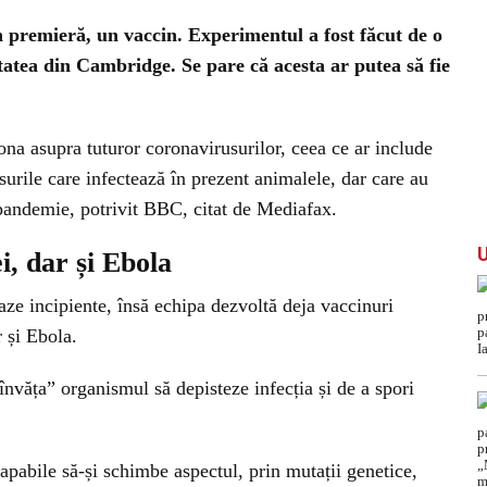
în premieră, un
vaccin
. Experimentul a fost făcut de o
tatea din Cambridge. Se pare că acesta ar putea să fie
ona asupra tuturor coronavirusurilor, ceea ce ar include
surile care infectează în prezent animalele, dar care au
pandemie, potrivit BBC, citat de Mediafax.
, dar și Ebola
faze incipiente, însă echipa dezvoltă deja vaccinuri
 și Ebola.
învăța” organismul să depisteze infecția și de a spori
capabile să-și schimbe aspectul, prin mutații genetice,