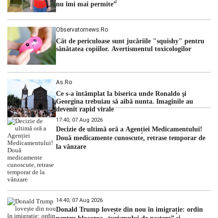
nu îmi mai permite”
Observatornews.ro
Cât de periculoase sunt jucăriile "squishy" pentru
sănătatea copiilor. Avertismentul toxicologilor
As.ro
Ce s-a întâmplat la biserica unde Ronaldo şi
Georgina trebuiau să aibă nunta. Imaginile au
devenit rapid virale
17:40, 07 Aug 2026
Decizie de ultimă oră a Agenției Medicamentului!
Două medicamente cunoscute, retrase temporar de
la vânzare
14:40, 07 Aug 2026
Donald Trump lovește din nou în imigrație: ordin