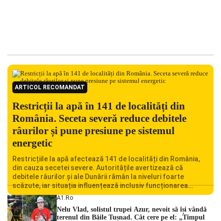
ARTICOL RECOMANDAT
Restricții la apă în 141 de localități din
România. Seceta severă reduce debitele
râurilor și pune presiune pe sistemul
energetic
Restricțiile la apă afectează 141 de localități din România,
din cauza secetei severe. Autoritățile avertizează că
debitele râurilor și ale Dunării rămân la niveluri foarte
scăzute, iar situația influențează inclusiv funcționarea
Centralei Nucleare de la Cernavodă. România se confruntă
A1.ro
cu una dintre cele mai dificile perioade din punct de vedere
Nelu Vlad, solistul trupei Azur, nevoit să își vândă
hidrologic din ultimii ani. Lipsa […]
terenul din Băile Tușnad. Cât cere pe el: „Timpul