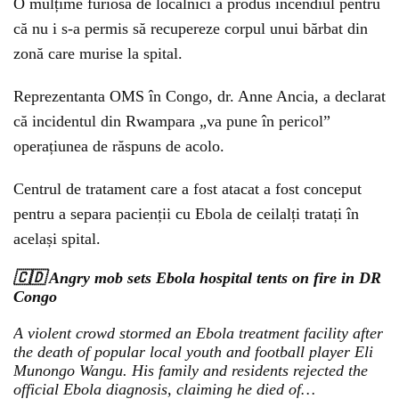
O mulțime furiosă de localnici a produs incendiul pentru
că nu i s-a permis să recupereze corpul unui bărbat din
zonă care murise la spital.
Reprezentanta OMS în Congo, dr. Anne Ancia, a declarat
că incidentul din Rwampara „va pune în pericol”
operațiunea de răspuns de acolo.
Centrul de tratament care a fost atacat a fost conceput
pentru a separa pacienții cu Ebola de ceilalți tratați în
același spital.
🇨🇩 Angry mob sets Ebola hospital tents on fire in DR
Congo
A violent crowd stormed an Ebola treatment facility after
the death of popular local youth and football player Eli
Munongo Wangu. His family and residents rejected the
official Ebola diagnosis, claiming he died of…