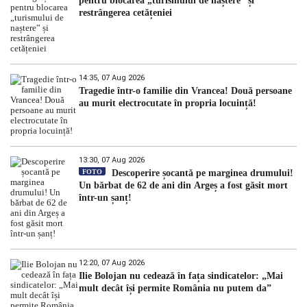
pentru blocarea „turismului de naștere” și
restrângerea cetățeniei
14:35, 07 Aug 2026
Tragedie într-o familie din Vrancea! Două persoane
au murit electrocutate în propria locuință!
13:30, 07 Aug 2026
FOTO
Descoperire șocantă pe marginea drumului!
Un bărbat de 62 de ani din Argeș a fost găsit mort
într-un șanț!
12:20, 07 Aug 2026
Ilie Bolojan nu cedează în fața sindicatelor: „Mai
mult decât își permite România nu putem da”