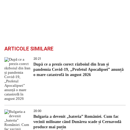
ARTICOLE SIMILARE
20:21
După ce a prezis corect războiul din Iran și
pandemia Covid-19, „Profetul Apocalipsei” anunță
o mare catastrofă în august 2026
20:00
Bulgaria a devenit „bateria” României. Cum fac
vecinii milioane când Dunărea scade și Cernavodă
produce mai puțin