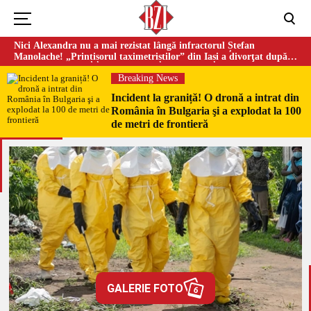
Nici Alexandra nu a mai rezistat lângă infractorul Ștefan
Manolache! „Prințișorul taximetriștilor” din Iași a divorţat după
doi ani de căsnicie
Breaking News
Incident la graniță! O dronă a intrat din
România în Bulgaria şi a explodat la 100
de metri de frontieră
GALERIE FOTO
6