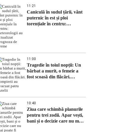
11:21
Caniculă în sudul țării, vânt
puternic în est și ploi
torențiale în centru:
meteorologii au actualizat
prognoza de vreme
11:00
Tragedie în toiul nopții: Un
bărbat a murit, o femeie a
fost scoasă din flăcări.
Pompierii au evacuat patru
butelii
10:40
Ziua care schimbă planurile
pentru trei zodii. Apar vești,
bani și o decizie care nu mai
poate fi amânată