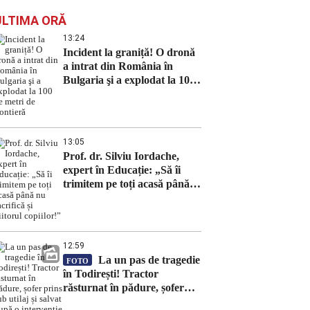
ULTIMA ORĂ
13:24
Incident la graniță! O dronă
a intrat din România în
Bulgaria şi a explodat la 100
de metri de frontieră
13:05
Prof. dr. Silviu Iordache,
expert în Educație: „Să îi
trimitem pe toți acasă până
nu sacrifică și viitorul
copiilor!”
12:59
La un pas de tragedie
FOTO
în Todirești! Tractor
răsturnat în pădure, șofer
prins sub utilaj și salvat după