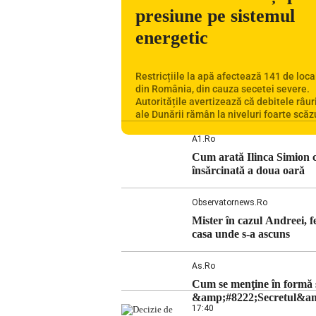
presiune pe sistemul
energetic
Restricțiile la apă afectează 141 de local
din România, din cauza secetei severe.
Autoritățile avertizează că debitele râuri
ale Dunării rămân la niveluri foarte scăzu
situația influențează inclusiv funcționa
Centralei Nucleare de la Cernavodă. R
A1.ro
se confruntă cu una dintre cele mai dific
Cum arată Ilinca Simion c
perioade din punct de vedere hidrologic 
însărcinată a doua oară
ultimii ani. Lipsa […]
Observatornews.ro
Mister în cazul Andreei, f
casa unde s-a ascuns
As.ro
Cum se menţine în formă so
&amp;#8222;Secretul&amp;
17:40