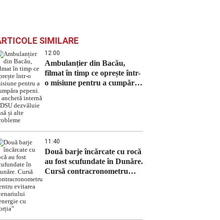
ARTICOLE SIMILARE
12:00
Ambulanțier din Bacău,
filmat în timp ce oprește într-
o misiune pentru a cumpăra
pepeni. O anchetă internă a
DSU dezvăluie însă și alte
probleme
11:40
Două barje încărcate cu rocă
au fost scufundate în Dunăre.
Cursă contracronometru
pentru evitarea scenariului
„energie cu porția”