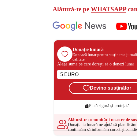
Alătură-te pe
WHATSAPP
can
Donație lunară
Donează lunar pentru susținerea jurnal
calitate
Alege suma pe care dorești să o donezi lunar
Devino susținător
Plată sigură și protejată
Alătură-te comunității noastre de sus
Donația ta lunară ne ajută să planificăm 
continuăm să informăm corect și echidis