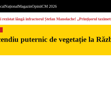
cal
Național
Magazin
Opinii
CM 2026
rezistat lângă infractorul Ștefan Manolache! „Prințișorul taximetri
s
endiu puternic de vegetație la Războ