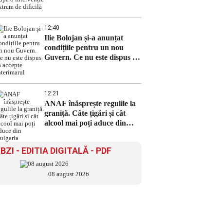
o intervenție extrem de
dificilă
12:40
Ilie Bolojan și-a anunțat
condițiile pentru un nou
Guvern. Ce nu este dispus să
accepte interimarul
12:21
ANAF înăsprește regulile la
graniță. Câte țigări și cât
alcool mai poți aduce din
Bulgaria
BZI - EDITIA DIGITALĂ - PDF
08 august 2026