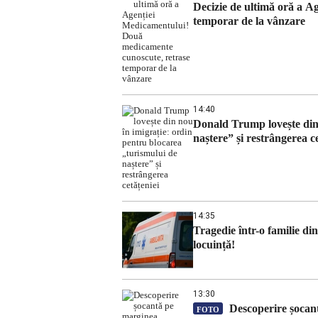
Decizie de ultimă oră a 
temporar de la vânzare
14:40
Donald Trump lovește din 
naștere” și restrângerea ce
14:35
Tragedie într-o familie d
locuință!
13:30
Descoperire șocant
FOTO