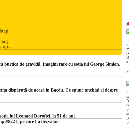
ități
lor și
te, iar
rea
omânia
ile
u burtica de gravidă. Imagini rare cu soția lui George Simion,
din
etiţa dispărută de acasă în Bacău. Ce spune unchiul ei despre
ţia lui Leonard Doroftei, la 51 de ani.
#8221; pe care l-a dezvăluit