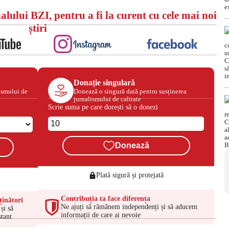
alului BZI, pentru a fi la curent cu cele mai noi
știri
Donație singulară
ismului de
Donează o singură dată pentru susținerea
jurnalismului de calitate
Scrie suma pe care dorești să o donezi
Donează
Plată sigură și protejată
Contribuția ta face diferența
ținători
Ne ajuți să rămânem independenți și să aducem
și să
informații de care ai nevoie
tant