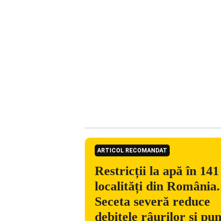
ARTICOL RECOMANDAT
Restricții la apă în 141
localități din România.
Seceta severă reduce
debitele râurilor și pu