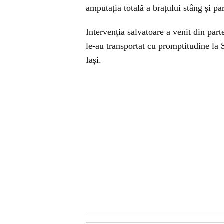
amputația totală a brațului stâng și pa
Intervenția salvatoare a venit din pa
le-au transportat cu promptitudine la
Iași.