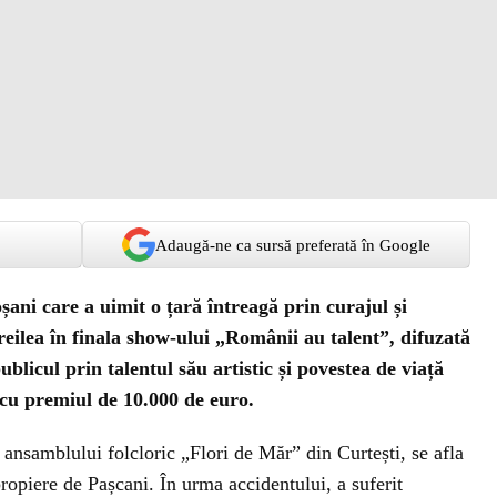
Adaugă-ne ca sursă preferată în Google
ani care a uimit o țară întreagă prin curajul și
reilea în finala show-ului „Românii au talent”, difuzată
blicul prin talentul său artistic și povestea de viață
 cu premiul de 10.000 de euro.
nsamblului folcloric „Flori de Măr” din Curtești, se afla
propiere de Pașcani.
În urma accidentului, a suferit