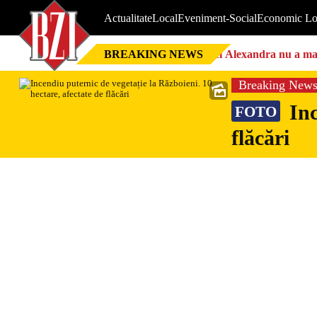
Actualitate
Local
Eveniment-Social
Economic Lo
BREAKING NEWS
Nici Alexandra nu a mai 
Breaking New
Inc
FOTO
flăcări