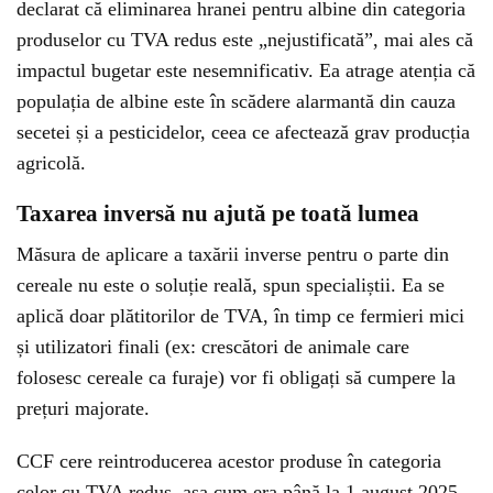
declarat că eliminarea hranei pentru albine din categoria
produselor cu TVA redus este „nejustificată”, mai ales că
impactul bugetar este nesemnificativ. Ea atrage atenția că
populația de albine este în scădere alarmantă din cauza
secetei și a pesticidelor, ceea ce afectează grav producția
agricolă.
Taxarea inversă nu ajută pe toată lumea
Măsura de aplicare a taxării inverse pentru o parte din
cereale nu este o soluție reală, spun specialiștii. Ea se
aplică doar plătitorilor de TVA, în timp ce fermieri mici
și utilizatori finali (ex: crescători de animale care
folosesc cereale ca furaje) vor fi obligați să cumpere la
prețuri majorate.
CCF cere reintroducerea acestor produse în categoria
celor cu TVA redus, așa cum era până la 1 august 2025.