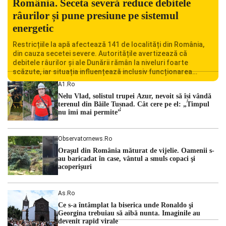
România. Seceta severă reduce debitele
râurilor și pune presiune pe sistemul
energetic
Restricțiile la apă afectează 141 de localități din România,
din cauza secetei severe. Autoritățile avertizează că
debitele râurilor și ale Dunării rămân la niveluri foarte
scăzute, iar situația influențează inclusiv funcționarea
Centralei Nucleare de la Cernavodă. România se confruntă
A1.ro
cu una dintre cele mai dificile perioade din punct de vedere
Nelu Vlad, solistul trupei Azur, nevoit să își vândă
hidrologic din ultimii ani. Lipsa […]
terenul din Băile Tușnad. Cât cere pe el: „Timpul
nu îmi mai permite”
Observatornews.ro
Oraşul din România măturat de vijelie. Oamenii s-
au baricadat în case, vântul a smuls copaci şi
acoperişuri
As.ro
Ce s-a întâmplat la biserica unde Ronaldo şi
Georgina trebuiau să aibă nunta. Imaginile au
devenit rapid virale