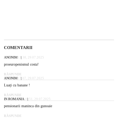
COMENTARII
ANONIM
13:38, 29.07.2025
proeuropenismul costa!
RĂSPUNDE
ANONIM
17:07, 29.07.2025
Luați cu banane !
RĂSPUNDE
IN ROMANIA
18:51, 29.07.2025
pensionarii maninca din gunoaie
RĂSPUNDE