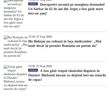
FOTO
Descoperire șocantă pe marginea drumului!
Un bărbat de 62 de ani din Argeș a fost găsit mort
într-un șanț!
12:20, 07 Aug 2026
Ilie Bolojan nu cedează în fața sindicatelor: „Mai
mult decât își permite România nu putem da”
10:35, 07 Aug 2026
FOTO
A fost găsit trupul tânărului dispărut în
Dunăre! Bărbatul intrase cu skijetul într-un trunchi
de copac!