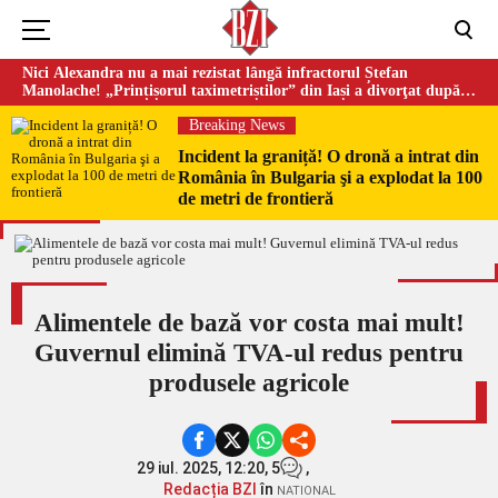
Nici Alexandra nu a mai rezistat lângă infractorul Ștefan
Manolache! „Prințișorul taximetriștilor” din Iași a divorţat după
doi ani de căsnicie
Breaking News
Incident la graniță! O dronă a intrat din
România în Bulgaria şi a explodat la 100
de metri de frontieră
Alimentele de bază vor costa mai mult!
Guvernul elimină TVA-ul redus pentru
produsele agricole
29 iul. 2025, 12:20,
5
,
Redacția BZI
în
NATIONAL