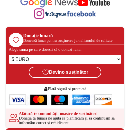
Donație lunară
Donează lunar pentru susținerea jurnalismului de calitate
Alege suma pe care dorești să o donezi lunar
Devino susținător
Plată sigură și protejată
Alătură-te comunității noastre de susținători
Donația ta lunară ne ajută să planificăm și să continuăm să
informăm corect și echidistant