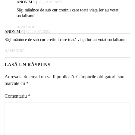
ANONIM
20:37, 29.07.2025
Săși mănînce de sub cur cretinii care toată viața lor au votat
socialismul
RĂSPUNDE
ANONIM
20:37, 29.07.2025
Săși mănînce de sub cur cretinii care toată viața lor au votat socialismul
RĂSPUNDE
LASĂ UN RĂSPUNS
Adresa ta de email nu va fi publicată.
Câmpurile obligatorii sunt
marcate cu
*
Comentariu
*