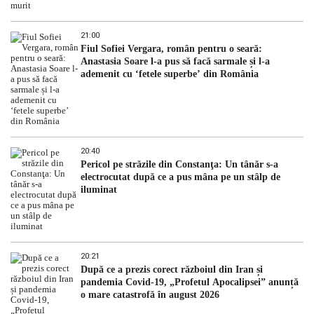
21:00
Fiul Sofiei Vergara, român pentru o seară:
Anastasia Soare l-a pus să facă sarmale și l-a
ademenit cu ‘fetele superbe’ din România
20:40
Pericol pe străzile din Constanţa: Un tânăr s-a
electrocutat după ce a pus mâna pe un stâlp de
iluminat
20:21
După ce a prezis corect războiul din Iran și
pandemia Covid-19, „Profetul Apocalipsei” anunță
o mare catastrofă în august 2026