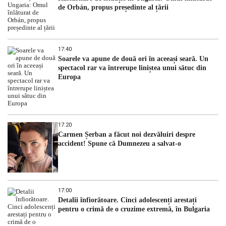
de Orbán, propus președinte al țării
17:40
Soarele va apune de două ori în aceeași seară. Un
spectacol rar va întrerupe liniștea unui sătuc din
Europa
17:20
Carmen Șerban a făcut noi dezvăluiri despre
accident! Spune că Dumnezeu a salvat-o
17:00
Detalii înfiorătoare. Cinci adolescenți arestați
pentru o crimă de o cruzime extremă, în Bulgaria