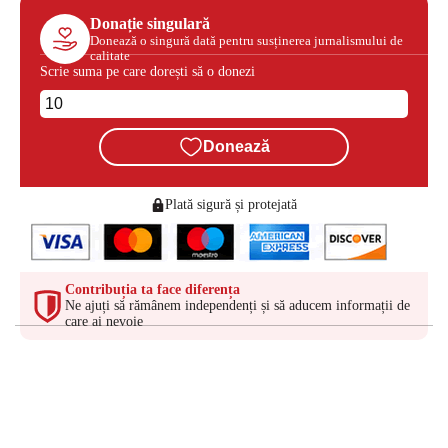
Donație singulară
Donează o singură dată pentru susținerea jurnalismului de
calitate
Scrie suma pe care dorești să o donezi
Donează
Plată sigură și protejată
Contribuția ta face diferența
Ne ajuți să rămânem independenți și să aducem informații de
care ai nevoie