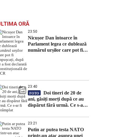
ULTIMA ORĂ
23:50
Nicușor Dan întoarce în
Parlament legea ce dublează
numărul urșilor care pot fi
împușcați, după ce a fost
declarată constituțională de
CCR
23:40
Doi tineri de 20 de
FOTO
ani, găsiți morți după ce au
dispărut fără urmă. Ce s-ar fi
întâmplat
23:21
Putin ar putea testa NATO
printr-un atac asupra unei