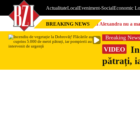
Actualitate
Local
Eveniment-Social
Economic Lo
BREAKING NEWS
Nici Alexandra nu a mai 
Breaking New
In
VIDEO
pătrați, 