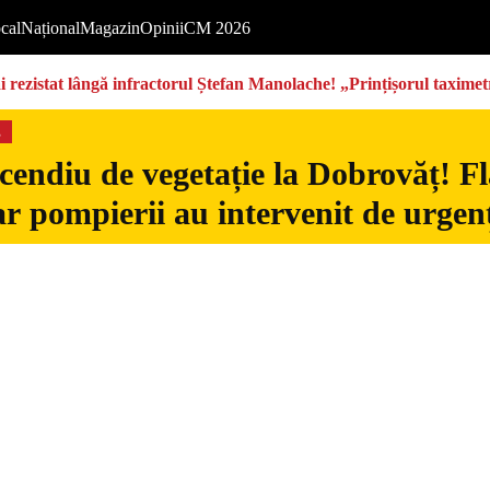
cal
Național
Magazin
Opinii
CM 2026
rezistat lângă infractorul Ștefan Manolache! „Prințișorul taximetri
s
cendiu de vegetație la Dobrovăț! Fl
iar pompierii au intervenit de urgen