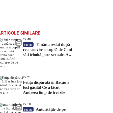
ARTICOLE SIMILARE
22:40
Tânăr, arestat după
FOTO
ce a convins o copilă de 7 ani
să-i trimită poze sexuale. Ar
fi racolat-o de pe Roblox
22:21
Fetița dispărută în Bacău a
fost găsită! Ce a făcut
Andreea timp de trei zile
22:10
Autoritățile de pe
FOTO