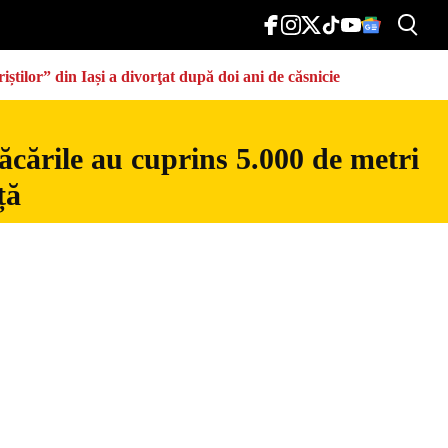
știlor” din Iași a divorţat după doi ani de căsnicie
ăcările au cuprins 5.000 de metri
ță