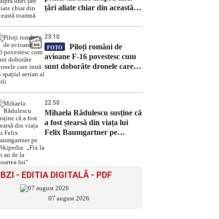
țări aliate chiar din această
toamnă
23:10
Piloți români de
FOTO
avioane F-16 povestesc cum
sunt doborâte dronele care
intră în spațiul aerian al țării
22:50
Mihaela Rădulescu susține că
a fost ștearsă din viața lui
Felix Baumgartner pe
Wikipedia: „Fix la un an de
la moartea lui”
BZI - EDITIA DIGITALĂ - PDF
07 august 2026