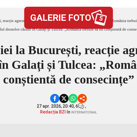
GALERIE FOTO
5
 reacție agresivă în scandalul dronelor căzute în Galați și Tulcea: „România trebui
i la București, reacție agr
în Galați și Tulcea: „Român
conștientă de consecințe”
27 apr. 2026, 20:40,
6
,
Redacția BZI
în
INTERNATIONAL