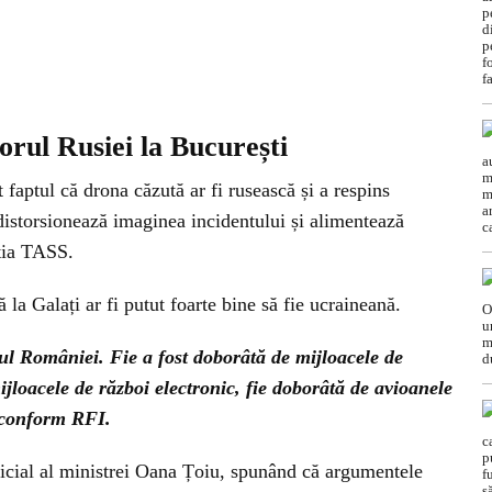
ul Rusiei la București
aptul că drona căzută ar fi rusească și a respins
distorsionează imaginea incidentului și alimentează
ția TASS.
ă la Galați ar fi putut foarte bine să fie ucraineană.
iul României. Fie a fost doborâtă de mijloacele de
ijloacele de război electronic, fie doborâtă de avioanele
, conform RFI.
oficial al ministrei Oana Țoiu, spunând că argumentele