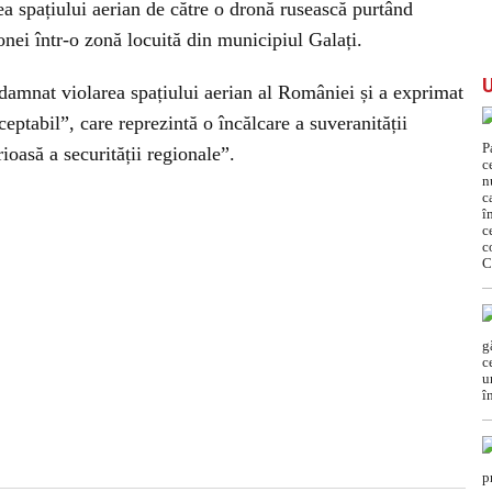
a spațiului aerian de către o dronă rusească purtând
onei într-o zonă locuită din municipiul Galați.
damnat violarea spațiului aerian al României și a exprimat
ceptabil”, care reprezintă o încălcare a suveranității
oasă a securității regionale”.