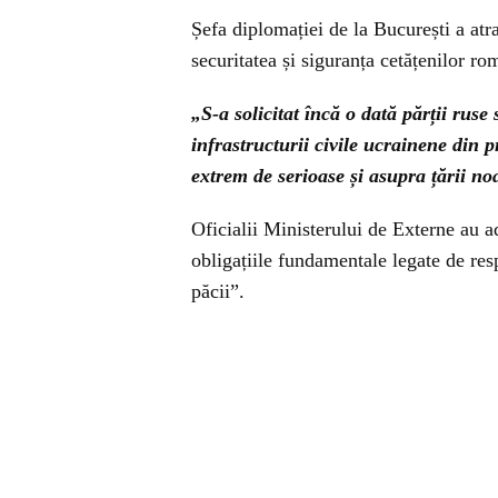
Șefa diplomației de la București a atra
securitatea și siguranța cetățenilor ro
„S-a solicitat încă o dată părții ruse
infrastructurii civile ucrainene din 
extrem de serioase și asupra țării 
Oficialii Ministerului de Externe au ad
obligațiile fundamentale legate de respec
păcii”.