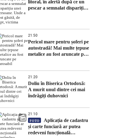
litoral, în alertă după ce un
pescar a semnalat dispariția
unei persoane. Unde a fost
găsită, de fapt, victima
21:50
Pericol mare pentru șoferi pe
autostradă! Mai multe țepuse
metalice au fost aruncate pe
carosabil
21:20
Doliu în Biserica Ortodoxă:
A murit unul dintre cei mai
îndrăgiți duhovnici
21:10
Aplicația de cadastru
FOTO
și carte funciară ar putea
redeveni funcțională