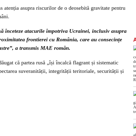
s atenția asupra riscurilor de o deosebită gravitate pentru
mâni.
 să înceteze atacurile împotriva Ucrainei, inclusiv asupra
proximitatea frontierei cu România, care au consecințe
noastre”, a transmis MAE român.
ăugat că partea rusă „își încalcă flagrant și sistematic
tarea suveranității, integrității teritoriale, securității și