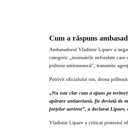
Cum a răspuns ambasador
Ambasadorul Vladimir Lipaev a negat f
categoric „insinuările nefondate care 
psihoza antirusească”, transmite agen
Potrivit oficialului rus, drona prăbușit
„Nu este clar cum a ajuns pe teritor
apărare antiaeriană, fie deviată de m
forțelor aeriene”, a declarat Lipaev
Vladimir Lipaev a criticat protestul 