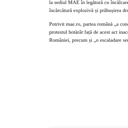
la sediul MAE în legătură cu încălcare
încărcătură explozivă și prăbușirea dr
Potrivit mae.ro, partea română „a con
protestul hotărât față de acest act inac
României, precum și „o escaladare seri