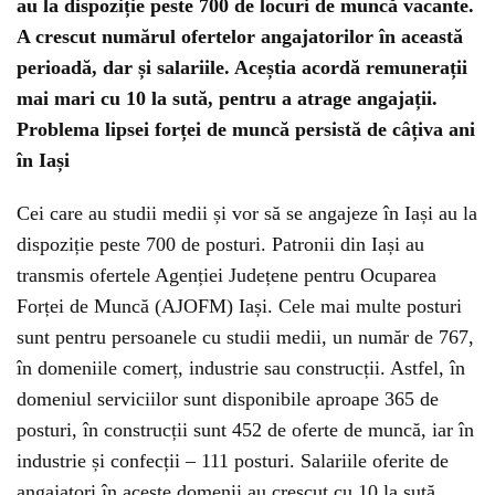
au la dispoziție peste 700 de locuri de muncă vacante.
A crescut numărul ofertelor angajatorilor în această
perioadă, dar și salariile. Aceștia acordă remunerații
mai mari cu 10 la sută, pentru a atrage angajații.
Problema lipsei forței de muncă persistă de câțiva ani
în Iași
Cei care au studii medii și vor să se angajeze în Iași au la
dispoziție peste 700 de posturi. Patronii din Iași au
transmis ofertele Agenției Județene pentru Ocuparea
Forței de Muncă (AJOFM) Iași. Cele mai multe posturi
sunt pentru persoanele cu studii medii, un număr de 767,
în domeniile comerț, industrie sau construcții. Astfel, în
domeniul serviciilor sunt disponibile aproape 365 de
posturi, în construcții sunt 452 de oferte de muncă, iar în
industrie și confecții – 111 posturi. Salariile oferite de
angajatori în aceste domenii au crescut cu 10 la sută,