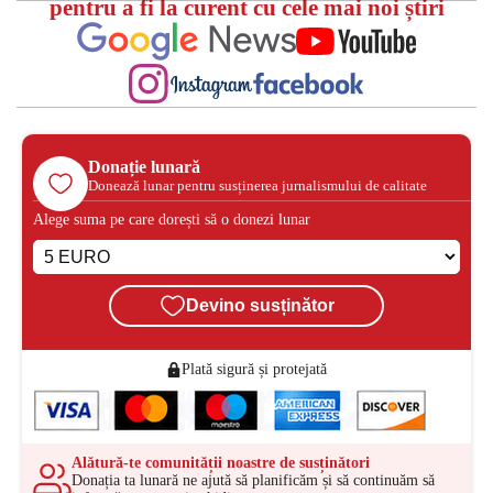
pentru a fi la curent cu cele mai noi știri
Donație lunară
Donează lunar pentru susținerea jurnalismului de calitate
Alege suma pe care dorești să o donezi lunar
Devino susținător
Plată sigură și protejată
Alătură-te comunității noastre de susținători
Donația ta lunară ne ajută să planificăm și să continuăm să