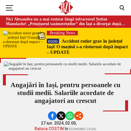
Nici Alexandra nu a mai rezistat lângă infractorul Ștefan
Manolache! „Prințișorul taximetriștilor” din Iași a divorţat după
doi ani de căsnicie
Breaking News
Accident rutier grav în județul
FOTO
Iași! O mașină s-a răsturnat după impact
– UPDATE
Angajări în Iași, pentru persoanele cu
studii medii. Salariile acordate de
angajatori au crescut
27 iun. 2024, 02:00,
Raluca COSTIN
în
ECONOMIC LOCAL