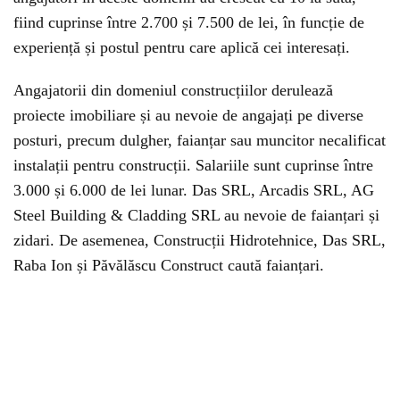
fiind cuprinse între 2.700 și 7.500 de lei, în funcție de
experiență și postul pentru care aplică cei interesați.
Angajatorii din domeniul construcțiilor derulează
proiecte imobiliare și au nevoie de angajați pe diverse
posturi, precum dulgher, faianțar sau muncitor necalificat
instalații pentru construcții. Salariile sunt cuprinse între
3.000 și 6.000 de lei lunar. Das SRL, Arcadis SRL, AG
Steel Building & Cladding SRL au nevoie de faianțari și
zidari. De asemenea, Construcții Hidrotehnice, Das SRL,
Raba Ion și Păvălăscu Construct caută faianțari.