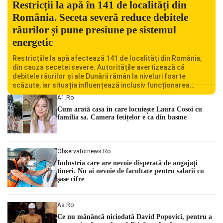
Restricții la apă în 141 de localități din
România. Seceta severă reduce debitele
râurilor și pune presiune pe sistemul
energetic
Restricțiile la apă afectează 141 de localități din România,
din cauza secetei severe. Autoritățile avertizează că
debitele râurilor și ale Dunării rămân la niveluri foarte
scăzute, iar situația influențează inclusiv funcționarea
Centralei Nucleare de la Cernavodă. România se confruntă
A1.ro
cu una dintre cele mai dificile perioade din punct de vedere
Cum arată casa în care locuiește Laura Cosoi cu
hidrologic din ultimii ani. Lipsa […]
familia sa. Camera fetițelor e ca din basme
Observatornews.ro
Industria care are nevoie disperată de angajaţi
tineri. Nu ai nevoie de facultate pentru salarii cu
şase cifre
As.ro
Ce nu mănâncă niciodată David Popovici, pentru a