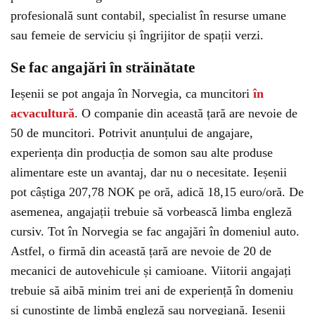
profesională sunt contabil, specialist în resurse umane
sau femeie de serviciu și îngrijitor de spații verzi.
Se fac angajări în străinătate
Ieșenii se pot angaja în Norvegia, ca muncitori
în
acvacultură
. O companie din această țară are nevoie de
50 de muncitori. Potrivit anunțului de angajare,
experiența din producția de somon sau alte produse
alimentare este un avantaj, dar nu o necesitate. Ieșenii
pot câștiga 207,78 NOK pe oră, adică 18,15 euro/oră. De
asemenea, angajații trebuie să vorbească limba engleză
cursiv. Tot în Norvegia se fac angajări în domeniul auto.
Astfel, o firmă din această țară are nevoie de 20 de
mecanici de autovehicule și camioane. Viitorii angajați
trebuie să aibă minim trei ani de experiență în domeniu
și cunoștințe de limbă engleză sau norvegiană. Ieșenii