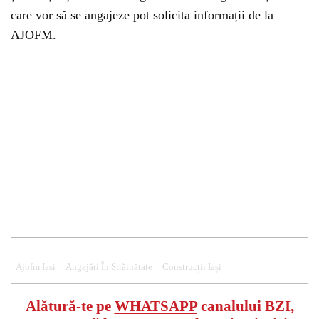
care vor să se angajeze pot solicita informații de la
AJOFM.
Ajofm Iasi
Angajări În Străinătate
Construcții Iași
Alătură-te pe
WHATSAPP
canalului BZI,