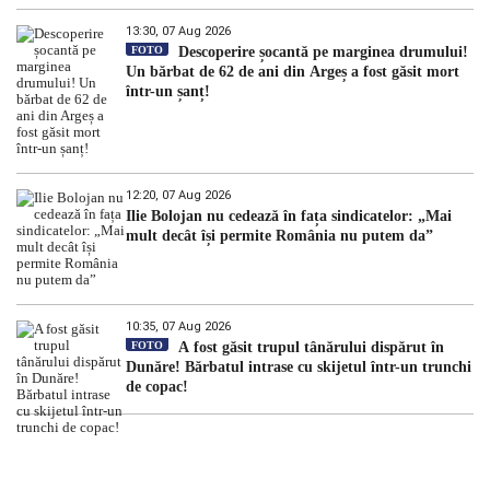
13:30, 07 Aug 2026
FOTO
Descoperire șocantă pe marginea drumului!
Un bărbat de 62 de ani din Argeș a fost găsit mort
într-un șanț!
12:20, 07 Aug 2026
Ilie Bolojan nu cedează în fața sindicatelor: „Mai
mult decât își permite România nu putem da”
10:35, 07 Aug 2026
FOTO
A fost găsit trupul tânărului dispărut în
Dunăre! Bărbatul intrase cu skijetul într-un trunchi
de copac!