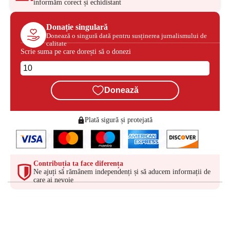
informăm corect și echidistant
Donație singulară
Donează o singură dată pentru susținerea jurnalismului de
calitate
Scrie suma pe care dorești să o donezi
Donează
Plată sigură și protejată
Contribuția ta face diferența
Ne ajuți să rămânem independenți și să aducem informații de
care ai nevoie