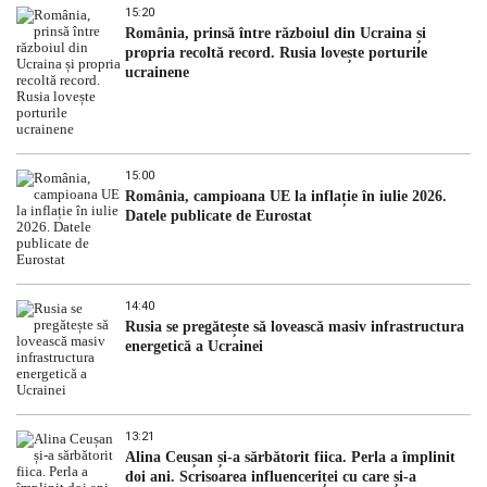
15:20
România, prinsă între războiul din Ucraina și
propria recoltă record. Rusia lovește porturile
ucrainene
15:00
România, campioana UE la inflație în iulie 2026.
Datele publicate de Eurostat
14:40
Rusia se pregătește să lovească masiv infrastructura
energetică a Ucrainei
13:21
Alina Ceușan și-a sărbătorit fiica. Perla a împlinit
doi ani. Scrisoarea influenceriței cu care și-a