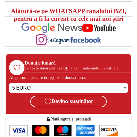
Alătură-te pe
WHATSAPP
canalului BZI,
pentru a fi la curent cu cele mai noi știri
Donație lunară
Donează lunar pentru susținerea jurnalismului de calitate
Alege suma pe care dorești să o donezi lunar
Devino susținător
Plată sigură și protejată