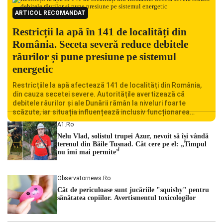
ARTICOL RECOMANDAT
Restricții la apă în 141 de localități din
România. Seceta severă reduce debitele
râurilor și pune presiune pe sistemul
energetic
Restricțiile la apă afectează 141 de localități din România,
din cauza secetei severe. Autoritățile avertizează că
debitele râurilor și ale Dunării rămân la niveluri foarte
scăzute, iar situația influențează inclusiv funcționarea
Centralei Nucleare de la Cernavodă. România se confruntă
A1.ro
cu una dintre cele mai dificile perioade din punct de vedere
Nelu Vlad, solistul trupei Azur, nevoit să își vândă
hidrologic din ultimii ani. Lipsa […]
terenul din Băile Tușnad. Cât cere pe el: „Timpul
nu îmi mai permite”
Observatornews.ro
Cât de periculoase sunt jucăriile "squishy" pentru
sănătatea copiilor. Avertismentul toxicologilor