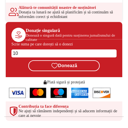
Alătură-te comunității noastre de susținători
Donația ta lunară ne ajută să planificăm și să continuăm să
informăm corect și echidistant
Donație singulară
Donează o singură dată pentru susținerea jurnalismului de
calitate
Scrie suma pe care dorești să o donezi
Donează
Plată sigură și protejată
Contribuția ta face diferența
Ne ajuți să rămânem independenți și să aducem informații de
care ai nevoie