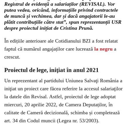
Registrul de evidență a salariaților (REVISAL). Vor
putea vedea, oricând, informațiile privind contractele
de muncă și vechimea, dar și dacă angajatorii le-au
plătit contribuțiile către stat”, spun reprezentanții USR
despre proiectul inițiat de Cristina Prună.
În edițiile anterioare ale Cotidianului BZI a fost relatat
faptul că numărul angajaților care lucrează
la negru
a
crescut.
Proiectul de lege, iniţiat în anul 2021
Un reprezentant al partidului Uniunea Salvaţi România a
iniţiat un proiect care făcea referire la accesul salariaţilor
la datele din Revisal. Astfel, proiectul de lege adoptat
miercuri, 20 aprilie 2022, de Camera Deputaților, în
calitate de Cameră decizională, schimba și completează
art. 34 din Codul muncii (Legea nr. 53/2003).