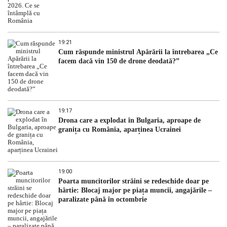
19:21
Cum răspunde ministrul Apărării la întrebarea „Ce
facem dacă vin 150 de drone deodată?”
19:17
Drona care a explodat în Bulgaria, aproape de
granița cu România, aparținea Ucrainei
19:00
Poarta muncitorilor străini se redeschide doar pe
hârtie: Blocaj major pe piața muncii, angajările –
paralizate până în octombrie