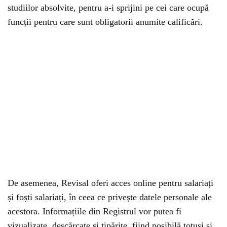
studiilor absolvite, pentru a-i sprijini pe cei care ocupă
funcții pentru care sunt obligatorii anumite calificări.
De asemenea, Revisal oferi acces online pentru salariați
și foști salariați, în ceea ce priveşte datele personale ale
acestora. Informațiile din Registrul vor putea fi
vizualizate, descărcate și tipărite, fiind posibilă totuşi şi