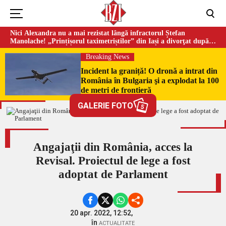
Nici Alexandra nu a mai rezistat lângă infractorul Ștefan
Manolache! „Prințișorul taximetriștilor” din Iași a divorţat după
doi ani de căsnicie
Breaking News
Incident la graniță! O dronă a intrat din
România în Bulgaria şi a explodat la 100
de metri de frontieră
GALERIE FOTO
5
Angajaţii din România, acces la
Revisal. Proiectul de lege a fost
adoptat de Parlament
20 apr. 2022, 12:52,
în
ACTUALITATE