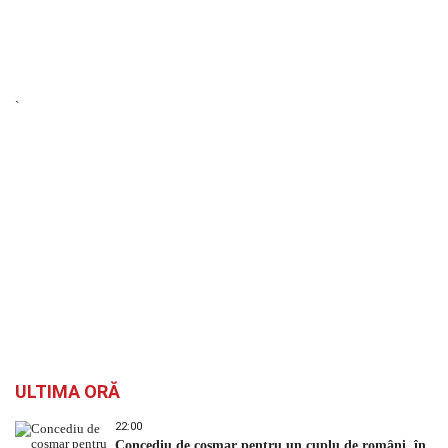
`
ULTIMA ORĂ
22:00
Concediu de coșmar pentru un cuplu de români, în