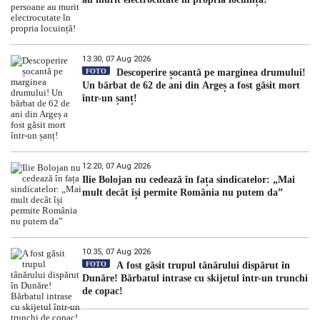
13:30, 07 Aug 2026
FOTO
Descoperire șocantă pe marginea drumului!
Un bărbat de 62 de ani din Argeș a fost găsit mort
într-un șanț!
12:20, 07 Aug 2026
Ilie Bolojan nu cedează în fața sindicatelor: „Mai
mult decât își permite România nu putem da”
10:35, 07 Aug 2026
FOTO
A fost găsit trupul tânărului dispărut în
Dunăre! Bărbatul intrase cu skijetul într-un trunchi
de copac!