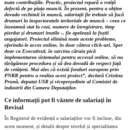
toate contribuțiile. Practic, proiectul repară o rotiță
defectă de pe piața muncii. În prezent, pentru a obține
dovada vechimii în muncă, salariații fie trebuie să facă
drumuri la inspectoratele teritoriale de muncă – ceea ce
înseamnă stat la cozi, numere de înregistrare, timp
pierdut și drumuri inutile -, fie apelează la foștii
angajatori. Proiectul elimină toate aceste probleme,
oferindu-le acces online, în doar câteva click-uri. Sper
doar ca Executivul, în sarcina căruia pică
implementarea sistemului pentru accesul online, să nu
tărăgăneze procedura și să dea dovadă de respect față
de cetățeni. Mai ales că există fonduri europene prin
PNRR pentru a realiza acest proiect”, declară Cristina
Prună, deputat USR și vicepreședinte al Comisiei de
industrii din Camera Deputaților.
Ce informaţii pot fi văzute de salariaţi în
Revisal
În Registrul de evidență a salariaților vor fi incluse, din
acest moment, și detalii despre nivelul și specialitatea