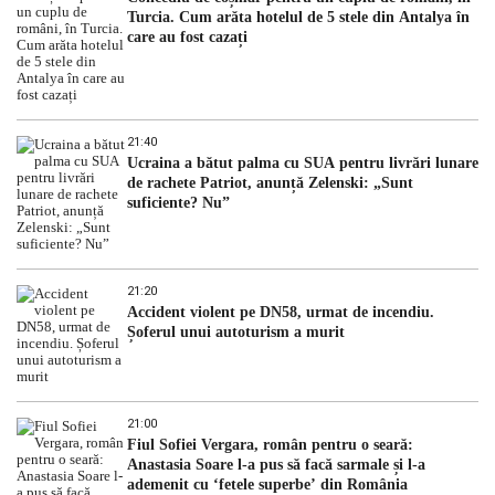
Turcia. Cum arăta hotelul de 5 stele din Antalya în
care au fost cazați
21:40
Ucraina a bătut palma cu SUA pentru livrări lunare
de rachete Patriot, anunță Zelenski: „Sunt
suficiente? Nu”
21:20
Accident violent pe DN58, urmat de incendiu.
Șoferul unui autoturism a murit
21:00
Fiul Sofiei Vergara, român pentru o seară:
Anastasia Soare l-a pus să facă sarmale și l-a
ademenit cu ‘fetele superbe’ din România