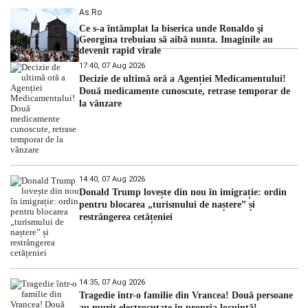
As.ro
Ce s-a întâmplat la biserica unde Ronaldo şi
Georgina trebuiau să aibă nunta. Imaginile au
devenit rapid virale
17:40, 07 Aug 2026
Decizie de ultimă oră a Agenției Medicamentului!
Două medicamente cunoscute, retrase temporar de
la vânzare
14:40, 07 Aug 2026
Donald Trump lovește din nou în imigrație: ordin
pentru blocarea „turismului de naștere” și
restrângerea cetățeniei
14:35, 07 Aug 2026
Tragedie într-o familie din Vrancea! Două persoane
au murit electrocutate în propria locuință!