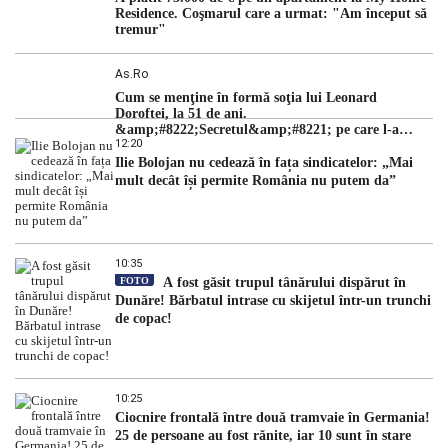
Residence. Coşmarul care a urmat: "Am început să
tremur"
As.ro
Cum se menţine în formă soţia lui Leonard
Doroftei, la 51 de ani.
&amp;#8222;Secretul&amp;#8221; pe care l-a
12:20
dezvăluit
Ilie Bolojan nu cedează în fața sindicatelor: „Mai
mult decât își permite România nu putem da”
10:35
FOTO
A fost găsit trupul tânărului dispărut în
Dunăre! Bărbatul intrase cu skijetul într-un trunchi
de copac!
10:25
Ciocnire frontală între două tramvaie în Germania!
25 de persoane au fost rănite, iar 10 sunt în stare