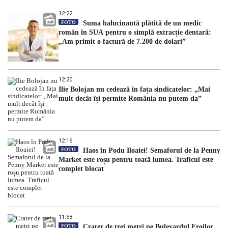
12:22
FOTO
Suma halucinantă plătită de un medic
român în SUA pentru o simplă extracție dentară:
„Am primit o factură de 7.200 de dolari”
12:20
Ilie Bolojan nu cedează în fața sindicatelor: „Mai
mult decât își permite România nu putem da”
12:16
FOTO
Haos în Podu Iloaiei! Semaforul de la Penny
Market este roșu pentru toată lumea. Traficul este
complet blocat
11:58
FOTO
Crater de trei metri pe Bulevardul Eroilor