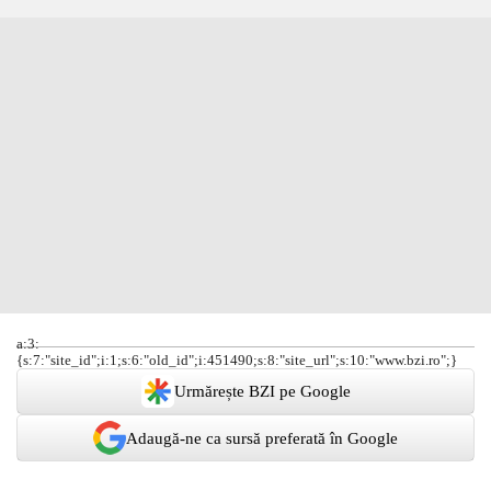
a:3:
{s:7:"site_id";i:1;s:6:"old_id";i:451490;s:8:"site_url";s:10:"www.bzi.ro";}
Urmărește BZI pe Google
Adaugă-ne ca sursă preferată în Google