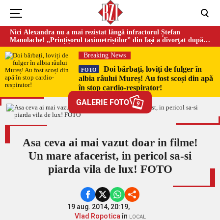
Nici Alexandra nu a mai rezistat lângă infractorul Ștefan
Manolache! „Prințișorul taximetriștilor” din Iași a divorţat după
doi ani de căsnicie
Breaking News
Doi bărbați, loviți de fulger în
FOTO
albia râului Mureș! Au fost scoși din apă
în stop cardio-respirator!
GALERIE FOTO
9
Asa ceva ai mai vazut doar in filme!
Un mare afacerist, in pericol sa-si
piarda vila de lux! FOTO
19 aug. 2014, 20:19,
Vlad Ropotica
în
LOCAL