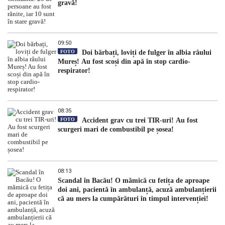
gravă!
09:50
FOTO
Doi bărbați, loviți de fulger în albia râului
Mureș! Au fost scoși din apă în stop cardio-
respirator!
08:35
FOTO
Accident grav cu trei TIR-uri! Au fost
scurgeri mari de combustibil pe șosea!
08:13
Scandal în Bacău! O mămică cu fetița de aproape
doi ani, pacientă în ambulanță, acuză ambulanțierii
că au mers la cumpărături în timpul intervenției!