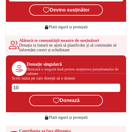
Devino susținător
Plată sigură și protejată
Alătură-te comunității noastre de susținători
Donația ta lunară ne ajută să planificăm și să continuăm să
informăm corect și echidistant
Donație singulară
Donează o singură dată pentru susținerea jurnalismului de
calitate
Scrie suma pe care dorești să o donezi
Donează
Plată sigură și protejată
Contribuția ta face diferența