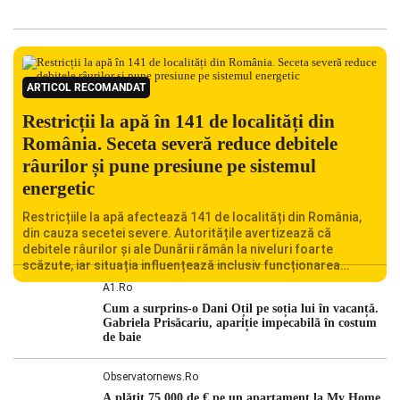
ARTICOL RECOMANDAT
Restricții la apă în 141 de localități din
România. Seceta severă reduce debitele
râurilor și pune presiune pe sistemul
energetic
Restricțiile la apă afectează 141 de localități din România,
din cauza secetei severe. Autoritățile avertizează că
debitele râurilor și ale Dunării rămân la niveluri foarte
scăzute, iar situația influențează inclusiv funcționarea
Centralei Nucleare de la Cernavodă. România se confruntă
A1.ro
cu una dintre cele mai dificile perioade din punct de vedere
Cum a surprins-o Dani Oțil pe soția lui în vacanță.
hidrologic din ultimii ani. Lipsa […]
Gabriela Prisăcariu, apariție impecabilă în costum
de baie
Observatornews.ro
A plătit 75.000 de € pe un apartament la My Home