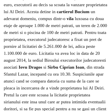
euro, executorii au decis sa scoata la vanzare proprietatea
lui Al Deiri. Acesta detine in
cartierul Bucium
un
adevarat domeniu, compus dintr-o
vila
luxoasa cu doua
etaje de aproape 1.000 de metri patrati, un teren de 2.000
de metri si o piscina de 100 de metri patrati. Pentru toata
proprietatea, executorul judecatoresc a fixat un pret de
pornire al licitatiei de 5.261.000 de lei, adica peste
1.100.000 de euro. Licitatia va avea loc in data de 20
august 2014, la sediul Biroului executorilor judecatoresti
asociati
Iovu Dragos
si
Sirbu Ciprian Ioan
, din strada
Sfantul Lazar, incepand cu ora 10.30. Suspiciunile apar
atunci cand se compara datoria cu suma de la care se
pleaca in incercarea de a vinde proprietatea lui Al Deiri.
Pretul la care este scoasa la licitatie proprietatea
sirianului este insa unul care ar putea intimida eventualii
doritori, si sa fie pus special pentru a nu se gasi un client