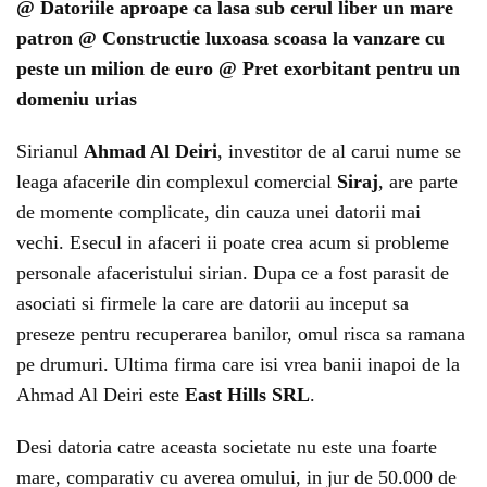
@ Datoriile aproape ca lasa sub cerul liber un mare
patron @ Constructie luxoasa scoasa la vanzare cu
peste un milion de euro @ Pret exorbitant pentru un
domeniu urias
Sirianul
Ahmad Al Deiri
, investitor de al carui nume se
leaga afacerile din complexul comercial
Siraj
, are parte
de momente complicate, din cauza unei datorii mai
vechi. Esecul in afaceri ii poate crea acum si probleme
personale afaceristului sirian. Dupa ce a fost parasit de
asociati si firmele la care are datorii au inceput sa
preseze pentru recuperarea banilor, omul risca sa ramana
pe drumuri. Ultima firma care isi vrea banii inapoi de la
Ahmad Al Deiri este
East Hills SRL
.
Desi datoria catre aceasta societate nu este una foarte
mare, comparativ cu averea omului, in jur de 50.000 de