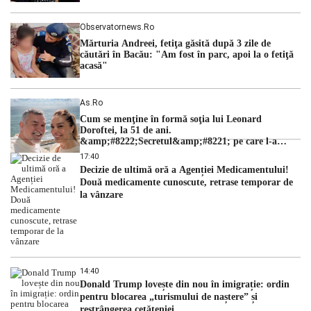
Observatornews.ro
Mărturia Andreei, fetiţa găsită după 3 zile de
căutări în Bacău: "Am fost în parc, apoi la o fetiţă
acasă"
As.ro
Cum se menţine în formă soţia lui Leonard
Doroftei, la 51 de ani.
&amp;#8222;Secretul&amp;#8221; pe care l-a
dezvăluit
17:40
Decizie de ultimă oră a Agenției Medicamentului!
Două medicamente cunoscute, retrase temporar de
la vânzare
14:40
Donald Trump lovește din nou în imigrație: ordin
pentru blocarea „turismului de naștere” și
restrângerea cetățeniei