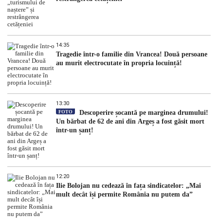
14:35
Tragedie într-o familie din Vrancea! Două persoane
au murit electrocutate în propria locuință!
13:30
FOTO
Descoperire șocantă pe marginea drumului!
Un bărbat de 62 de ani din Argeș a fost găsit mort
într-un șanț!
12:20
Ilie Bolojan nu cedează în fața sindicatelor: „Mai
mult decât își permite România nu putem da”