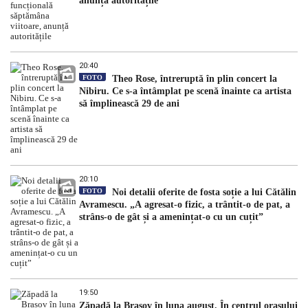
anunță autoritățile
20:40
FOTO
Theo Rose, întreruptă în plin concert la
Nibiru. Ce s-a întâmplat pe scenă înainte ca artista
să împlinească 29 de ani
20:10
FOTO
Noi detalii oferite de fosta soție a lui Cătălin
Avramescu. „A agresat-o fizic, a trântit-o de pat, a
strâns-o de gât și a amenințat-o cu un cuțit”
19:50
Zăpadă la Brașov în luna august. În centrul orașului