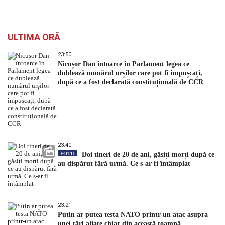
ULTIMA ORĂ
23:50
Nicușor Dan întoarce în Parlament legea ce
dublează numărul urșilor care pot fi împușcați,
după ce a fost declarată constituțională de CCR
23:40
FOTO
Doi tineri de 20 de ani, găsiți morți după ce
au dispărut fără urmă. Ce s-ar fi întâmplat
23:21
Putin ar putea testa NATO printr-un atac asupra
unei țări aliate chiar din această toamnă