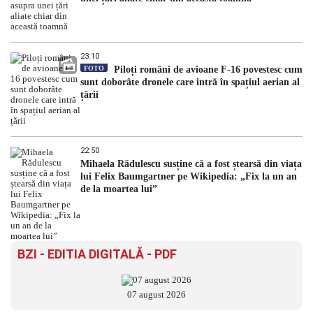
23:10
FOTO
Piloți români de avioane F-16 povestesc cum
sunt doborâte dronele care intră în spațiul aerian al
țării
22:50
Mihaela Rădulescu susține că a fost ștearsă din viața
lui Felix Baumgartner pe Wikipedia: „Fix la un an
de la moartea lui”
BZI - EDITIA DIGITALĂ - PDF
07 august 2026