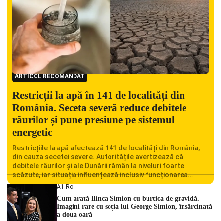
ARTICOL RECOMANDAT
Restricții la apă în 141 de localități din
România. Seceta severă reduce debitele
râurilor și pune presiune pe sistemul
energetic
Restricțiile la apă afectează 141 de localități din România,
din cauza secetei severe. Autoritățile avertizează că
debitele râurilor și ale Dunării rămân la niveluri foarte
scăzute, iar situația influențează inclusiv funcționarea
Centralei Nucleare de la Cernavodă. România se confruntă
A1.ro
cu una dintre cele mai dificile perioade din punct de vedere
Cum arată Ilinca Simion cu burtica de gravidă.
hidrologic din ultimii ani. Lipsa […]
Imagini rare cu soția lui George Simion, însărcinată
a doua oară