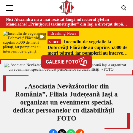
Nici Alexandra nu a mai rezistat lângă infractorul Ștefan
Manolache! „Prințișorul taximetriștilor” din Iași a divorţat după
doi ani de căsnicie
Breaking News
Incendiu de vegetație la
VIDEO
Dobrovăț! Flăcările au cuprins 5.000 de
metri pătrați, iar pompierii au intervenit
de urgență
GALERIE FOTO
3
„Asociația Nevăzătorilor din
România”, Filiala Județeană Iași a
organizat un eveniment special,
dedicat persoanelor cu dizabilități! –
FOTO