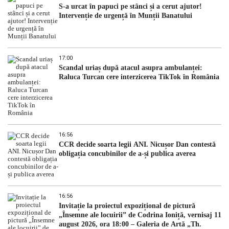
S-a urcat în papuci pe stânci și a cerut ajutor!
Intervenție de urgență în Munții Banatului
17:00
Scandal uriaș după atacul asupra ambulanței:
Raluca Turcan cere interzicerea TikTok în România
16:56
CCR decide soarta legii ANI. Nicușor Dan contestă
obligația concubinilor de a-și publica averea
16:56
Invitație la proiectul expozițional de pictură
„Însemne ale locuirii” de Codrina Ioniță, vernisaj 11
august 2026, ora 18:00 – Galeria de Artă „Th.