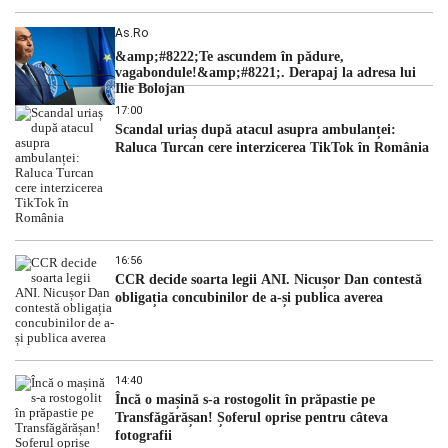
As.ro
&amp;#8222;Te ascundem în pădure,
vagabondule!&amp;#8221;. Derapaj la adresa lui
Ilie Bolojan
17:00
Scandal uriaș după atacul asupra ambulanței:
Raluca Turcan cere interzicerea TikTok în România
16:56
CCR decide soarta legii ANI. Nicușor Dan contestă
obligația concubinilor de a-și publica averea
14:40
Încă o mașină s-a rostogolit în prăpastie pe
Transfăgărășan! Șoferul oprise pentru câteva
fotografii