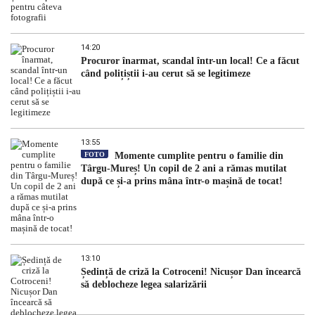
14:20
Procuror înarmat, scandal într-un local! Ce a făcut
când polițiștii i-au cerut să se legitimeze
13:55
FOTO
Momente cumplite pentru o familie din
Târgu-Mureș! Un copil de 2 ani a rămas mutilat
după ce și-a prins mâna într-o mașină de tocat!
13:10
Ședință de criză la Cotroceni! Nicușor Dan încearcă
să deblocheze legea salarizării