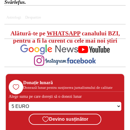
Svârlefus.
Astrologi
Despartire
Alătură-te pe
WHATSAPP
canalului BZI,
pentru a fi la curent cu cele mai noi știri
Donație lunară
Donează lunar pentru susținerea jurnalismului de calitate
Alege suma pe care dorești să o donezi lunar
Devino susținător