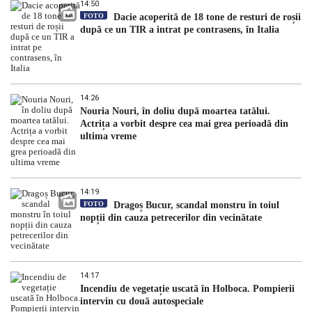
14:50
FOTO
Dacie acoperită de 18 tone de resturi de roșii
după ce un TIR a intrat pe contrasens, în Italia
14:26
Nouria Nouri, în doliu după moartea tatălui.
Actrița a vorbit despre cea mai grea perioadă din
ultima vreme
14:19
FOTO
Dragoș Bucur, scandal monstru în toiul
nopții din cauza petrecerilor din vecinătate
14:17
Incendiu de vegetație uscată în Holboca. Pompierii
intervin cu două autospeciale