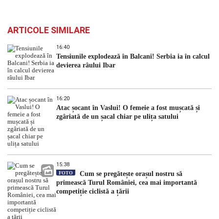
ARTICOLE SIMILARE
16:40
Tensiunile explodează în Balcani! Serbia ia în calcul
devierea râului Ibar
16:20
Atac șocant în Vaslui! O femeie a fost mușcată și
zgâriată de un șacal chiar pe ulița satului
15:38
FOTO
Cum se pregătește orașul nostru să
primească Turul României, cea mai importantă
competiție ciclistă a țării