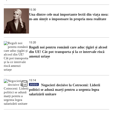
15:30
Una dintre cele mai importante lectii din viața mea:
m-am simțit o impostoare în propria mea realitate
15:20
Reguli noi pentru românii care aduc țigări și alcool
din UE! Cât pot transporta și la ce intervale riscă
amenzi uriașe
15:14
FOTO
Negocieri decisive la Cotroceni: Liderii
politici se adună marți pentru a urgenta legea
salarizării unitare