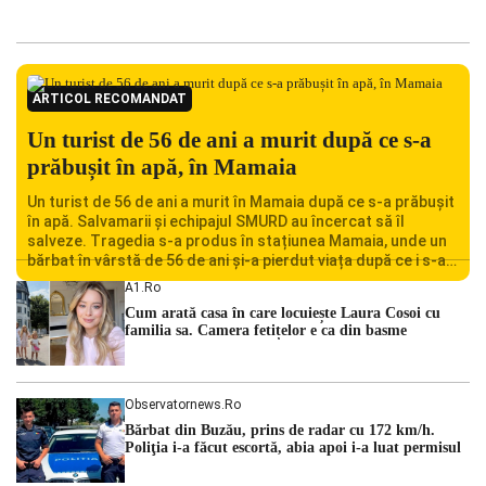
ARTICOL RECOMANDAT
Un turist de 56 de ani a murit după ce s-a
prăbușit în apă, în Mamaia
Un turist de 56 de ani a murit în Mamaia după ce s-a prăbușit
în apă. Salvamarii și echipajul SMURD au încercat să îl
salveze. Tragedia s-a produs în stațiunea Mamaia, unde un
bărbat în vârstă de 56 de ani și-a pierdut viața după ce i s-a
făcut rău în timp ce se afla în […]
A1.ro
Cum arată casa în care locuiește Laura Cosoi cu
familia sa. Camera fetițelor e ca din basme
Observatornews.ro
Bărbat din Buzău, prins de radar cu 172 km/h.
Poliţia i-a făcut escortă, abia apoi i-a luat permisul