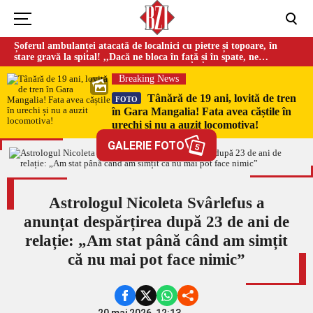
Șoferul ambulanței atacată de localnici cu pietre și topoare, în
stare gravă la spital! ,,Dacă ne bloca în față și în spate, ne
omorau…”
Breaking News
Tânără de 19 ani, lovită de tren
FOTO
în Gara Mangalia! Fata avea căștile în
urechi și nu a auzit locomotiva!
GALERIE FOTO
5
Astrologul Nicoleta Svârlefus a
anunțat despărțirea după 23 de ani de
relație: „Am stat până când am simțit
că nu mai pot face nimic”