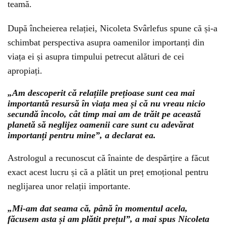
teamă.
După încheierea relației, Nicoleta Svârlefus spune că și-a
schimbat perspectiva asupra oamenilor importanți din
viața ei și asupra timpului petrecut alături de cei
apropiați.
„Am descoperit că relațiile prețioase sunt cea mai
importantă resursă în viața mea și că nu vreau nicio
secundă încolo, cât timp mai am de trăit pe această
planetă să neglijez oamenii care sunt cu adevărat
importanți pentru mine”, a declarat ea.
Astrologul a recunoscut că înainte de despărțire a făcut
exact acest lucru și că a plătit un preț emoțional pentru
neglijarea unor relații importante.
„Mi-am dat seama că, până în momentul acela,
făcusem asta și am plătit prețul”, a mai spus Nicoleta