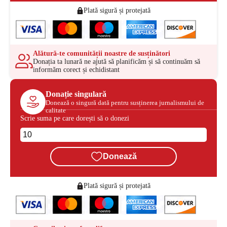
Plată sigură și protejată
Alătură-te comunității noastre de susținători
Donația ta lunară ne ajută să planificăm și să continuăm să
informăm corect și echidistant
Donație singulară
Donează o singură dată pentru susținerea jurnalismului de
calitate
Scrie suma pe care dorești să o donezi
Donează
Plată sigură și protejată