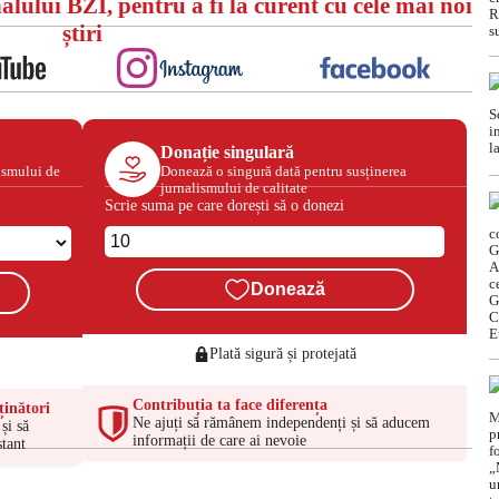
alului BZI, pentru a fi la curent cu cele mai noi
știri
Donație singulară
ismului de
Donează o singură dată pentru susținerea
jurnalismului de calitate
Scrie suma pe care dorești să o donezi
Donează
Plată sigură și protejată
Contribuția ta face diferența
ținători
Ne ajuți să rămânem independenți și să aducem
și să
informații de care ai nevoie
tant