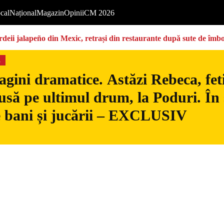
cal
Național
Magazin
Opinii
CM 2026
deii jalapeño din Mexic, retrași din restaurante după sute de îmbo
s
gini dramatice. Astăzi Rebeca, fetiț
usă pe ultimul drum, la Poduri. În s
 bani și jucării – EXCLUSIV