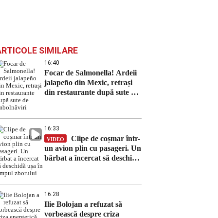
ARTICOLE SIMILARE
16:40
Focar de Salmonella! Ardeii
jalapeño din Mexic, retrași
din restaurante după sute de
îmbolnăviri
16:33
Clipe de coșmar într-
VIDEO
un avion plin cu pasageri. Un
bărbat a încercat să deschidă
ușa în timpul zborului
16:28
Ilie Bolojan a refuzat să
vorbească despre criza