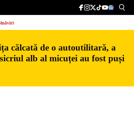
lnăviri
a călcată de o autoutilitară, a
icriul alb al micuței au fost puși