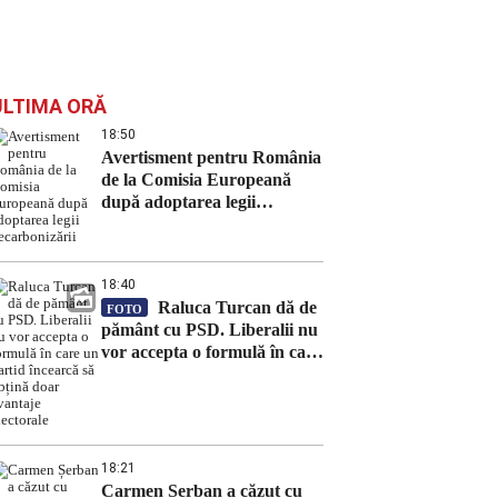
ULTIMA ORĂ
18:50
Avertisment pentru România
de la Comisia Europeană
după adoptarea legii
decarbonizării
18:40
Raluca Turcan dă de
FOTO
pământ cu PSD. Liberalii nu
vor accepta o formulă în care
un partid încearcă să obțină
doar avantaje electorale
18:21
Carmen Șerban a căzut cu