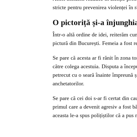
stricte pentru prevenirea violenței în r
O pictoriță și-a înjunghi
Într-o altă ordine de idei, reiterăm cu
pictură din București. Femeia a fost re
Se pare că acesta ar fi rănit în zona to
către colega acestuia. Disputa a începu
petrecut cu o seară înainte împreună ș
anchetatorilor.
Se pare că cei doi s-ar fi certat din c
primul care a devenit agresiv a fost bă
aceasta le-a spus polițiștilor că a pus 