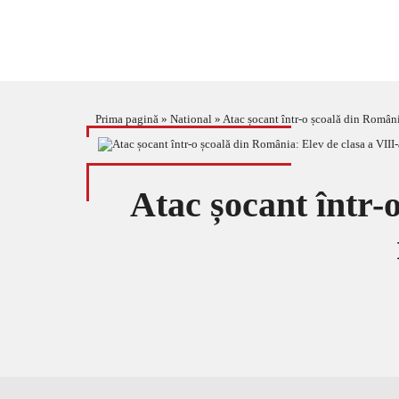
Prima pagină
»
National
»
Atac șocant într-o școală din România
Atac șocant într-