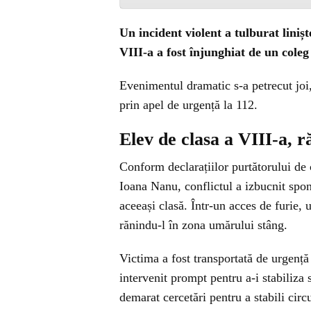
Un incident violent a tulburat liniș
VIII-a a fost înjunghiat de un coleg
Evenimentul dramatic s-a petrecut joi,
prin apel de urgență la 112.
Elev de clasa a VIII-a, r
Conform declarațiilor purtătorului de 
Ioana Nanu, conflictul a izbucnit spont
aceeași clasă. Într-un acces de furie, u
rănindu-l în zona umărului stâng.
Victima a fost transportată de urgență 
intervenit prompt pentru a-i stabiliza s
demarat cercetări pentru a stabili circ