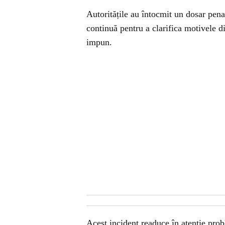
Autoritățile au întocmit un dosar pena
continuă pentru a clarifica motivele di
impun.
Acest incident readuce în atenție prob