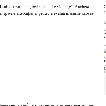
l sub acuzația de „lovire sau alte violențe”. Ancheta
n spatele altercației și pentru a evalua măsurile care se
lema siguranței în școli și necesitatea unor măsuri mai