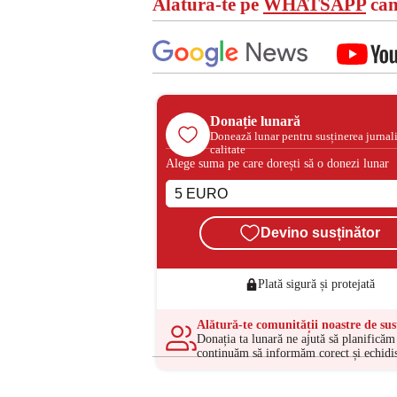
Alătură-te pe
WHATSAPP
can
Donație lunară
Donează lunar pentru susținerea jurnal
calitate
Alege suma pe care dorești să o donezi lunar
Devino susținător
Plată sigură și protejată
Alătură-te comunității noastre de sus
Donația ta lunară ne ajută să planificăm 
continuăm să informăm corect și echidis