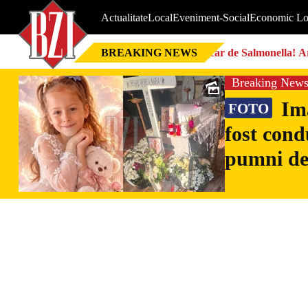
Actualitate
Local
Eveniment-Social
Economic Lo
BREAKING NEWS
Focar de Salmonella! Ar
Breaking New
Ima
FOTO
fost cond
pumni de