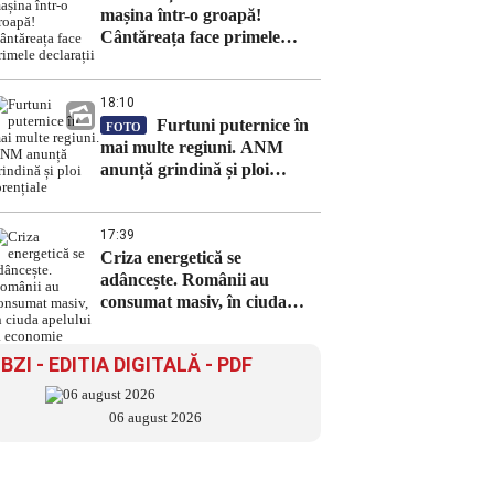
mașina într-o groapă!
Cântăreața face primele
declarații
18:10
Furtuni puternice în
FOTO
mai multe regiuni. ANM
anunță grindină și ploi
torențiale
17:39
Criza energetică se
adâncește. Românii au
consumat masiv, în ciuda
apelului la economie
BZI - EDITIA DIGITALĂ - PDF
06 august 2026