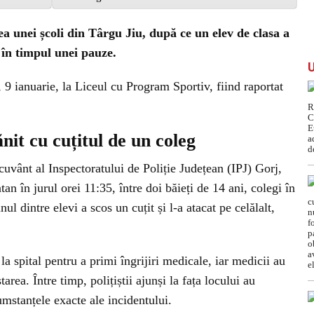
tea unei școli din Târgu Jiu, după ce un elev de clasa a
 în timpul unei pauze.
 9 ianuarie, la Liceul cu Program Sportiv, fiind raportat
ănit cu cuțitul de un coleg
cuvânt al Inspectoratului de Poliție Județean (IPJ) Gorj,
an în jurul orei 11:35, între doi băieți de 14 ani, colegi în
nul dintre elevi a scos un cuțit și l-a atacat pe celălalt,
la spital pentru a primi îngrijiri medicale, iar medicii au
tarea. Între timp, polițiștii ajunși la fața locului au
umstanțele exacte ale incidentului.