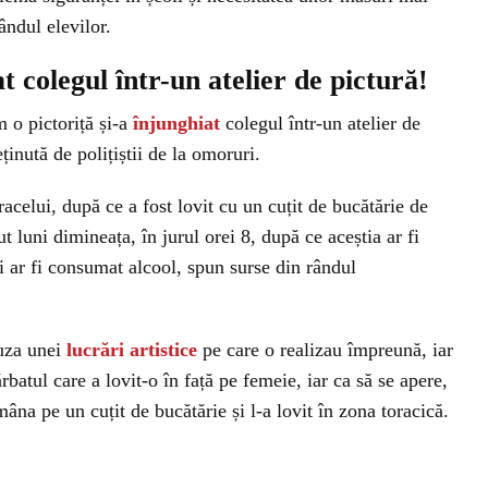
ândul elevilor.
at colegul într-un atelier de pictură!
m o pictoriță și-a
înjunghiat
colegul într-un atelier de
ținută de polițiștii de la omoruri.
racelui, după ce a fost lovit cu un cuțit de bucătărie de
t luni dimineața, în jurul orei 8, după ce aceștia ar fi
i ar fi consumat alcool, spun surse din rândul
auza unei
lucrări artistice
pe care o realizau împreună, iar
rbatul care a lovit-o în față pe femeie, iar ca să se apere,
mâna pe un cuțit de bucătărie și l-a lovit în zona toracică.