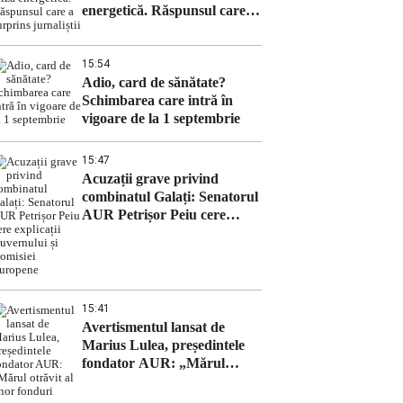
energetică. Răspunsul care a
surprins jurnaliștii
15:54
Adio, card de sănătate?
Schimbarea care intră în
vigoare de la 1 septembrie
15:47
Acuzații grave privind
combinatul Galați: Senatorul
AUR Petrișor Peiu cere
explicații Guvernului și
Comisiei Europene
15:41
Avertismentul lansat de
Marius Lulea, președintele
fondator AUR: „Mărul
otrăvit al unor fonduri
temporare nu trebuie să ne