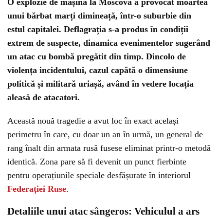
O explozie de mașină la Moscova a provocat moartea
unui bărbat marți dimineață, într-o suburbie din
estul capitalei. Deflagrația s-a produs în condiții
extrem de suspecte, dinamica evenimentelor sugerând
un atac cu bombă pregătit din timp. Dincolo de
violența incidentului, cazul capătă o dimensiune
politică și militară uriașă, având în vedere locația
aleasă de atacatori.
Această nouă tragedie a avut loc în exact același
perimetru în care, cu doar un an în urmă, un general de
rang înalt din armata rusă fusese eliminat printr-o metodă
identică. Zona pare să fi devenit un punct fierbinte
pentru operațiunile speciale desfășurate în interiorul
Federației Ruse
.
Detaliile unui atac sângeros: Vehiculul a ars