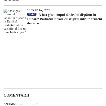
10:35, 07 Aug 2026
FOTO
A fost găsit trupul tânărului dispărut în
Dunăre! Bărbatul intrase cu skijetul într-un trunchi
de copac!
COMENTARII
ANONIM
21:47, 09.06.2026