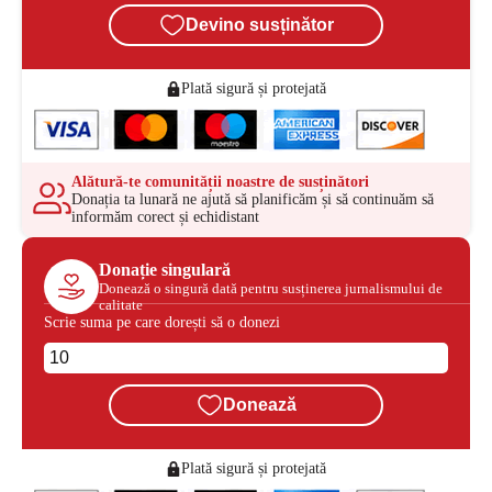
Devino susținător
Plată sigură și protejată
Alătură-te comunității noastre de susținători
Donația ta lunară ne ajută să planificăm și să continuăm să
informăm corect și echidistant
Donație singulară
Donează o singură dată pentru susținerea jurnalismului de
calitate
Scrie suma pe care dorești să o donezi
Donează
Plată sigură și protejată