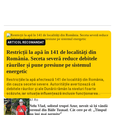
ARTICOL RECOMANDAT
Restricții la apă în 141 de localități din
România. Seceta severă reduce debitele
râurilor și pune presiune pe sistemul
energetic
Restricțiile la apă afectează 141 de localități din România,
din cauza secetei severe. Autoritățile avertizează că
debitele râurilor și ale Dunării rămân la niveluri foarte
scăzute, iar situația influențează inclusiv funcționarea
Centralei Nucleare de la Cernavodă. România se confruntă
A1.ro
cu una dintre cele mai dificile perioade din punct de vedere
Nelu Vlad, solistul trupei Azur, nevoit să își vândă
hidrologic din ultimii ani. Lipsa […]
terenul din Băile Tușnad. Cât cere pe el: „Timpul
nu îmi mai permite”