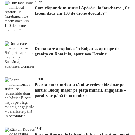
19:21
Cum răspunde ministrul Apărării la întrebarea „Ce
facem dacă vin 150 de drone deodată?”
19:17
Drona care a explodat în Bulgaria, aproape de
granița cu România, aparținea Ucrainei
19:00
Poarta muncitorilor străini se redeschide doar pe
hârtie: Blocaj major pe piața muncii, angajările –
paralizate până în octombrie
18:41
Răzvan Kovacs de la Insula Iubirii a făcut un anunț