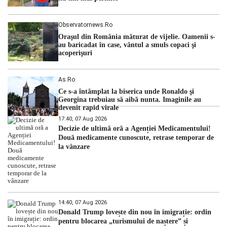
Observatornews.ro
Oraşul din România măturat de vijelie. Oamenii s-
au baricadat în case, vântul a smuls copaci şi
acoperişuri
As.ro
Ce s-a întâmplat la biserica unde Ronaldo şi
Georgina trebuiau să aibă nunta. Imaginile au
devenit rapid virale
17:40, 07 Aug 2026
Decizie de ultimă oră a Agenției Medicamentului!
Două medicamente cunoscute, retrase temporar de
la vânzare
14:40, 07 Aug 2026
Donald Trump lovește din nou în imigrație: ordin
pentru blocarea „turismului de naștere” și