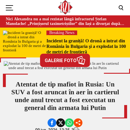
Nici Alexandra nu a mai rezistat lângă infractorul Ștefan
Manolache! „Prințișorul taximetriștilor” din Iași a divorţat după
doi ani de căsnicie
Breaking News
Incident la graniță! O dronă a intrat din
România în Bulgaria şi a explodat la 100
de metri de frontieră
GALERIE FOTO
2
Atentat de tip mafiot în Rusia: Un
SUV a fost aruncat în aer în cartierul
unde anul trecut a fost executat un
general din armata lui Putin