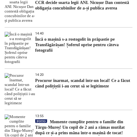
CCR decide soarta legii ANI. Nicușor Dan contestă
obligația concubinilor de a-și publica averea
14:40
Încă o mașină s-a rostogolit în prăpastie pe
Transfăgărășan! Șoferul oprise pentru câteva
fotografii
14:20
Procuror înarmat, scandal într-un local! Ce a făcut
când polițiștii i-au cerut să se legitimeze
13:55
FOTO
Momente cumplite pentru o familie din
Târgu-Mureș! Un copil de 2 ani a rămas mutilat
după ce și-a prins mâna într-o mașină de tocat!