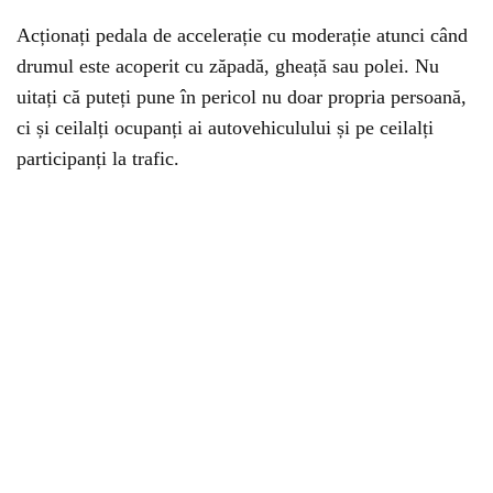
Acționați pedala de accelerație cu moderație atunci când
drumul este acoperit cu zăpadă, gheață sau polei. Nu
uitați că puteți pune în pericol nu doar propria persoană,
ci și ceilalți ocupanți ai autovehiculului și pe ceilalți
participanți la trafic.