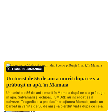
ARTICOL RECOMANDAT
Un turist de 56 de ani a murit după ce s-a
prăbușit în apă, în Mamaia
Un turist de 56 de ani a murit în Mamaia după ce s-a prăbușit
în apă. Salvamarii și echipajul SMURD au încercat să îl
salveze. Tragedia s-a produs în stațiunea Mamaia, unde un
bărbat în vârstă de 56 de ani și-a pierdut viața după ce i s-a
făcut rău în timp ce se afla în […]