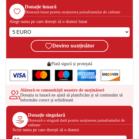
Donație lunară
Donează lunar pentru susținerea jurnalismului de calitate
Alege suma pe care dorești să o donezi lunar
Devino susținător
Plată sigură și protejată
Alătură-te comunității noastre de susținători
Donația ta lunară ne ajută să planificăm și să continuăm să
informăm corect și echidistant
Donație singulară
Donează o singură dată pentru susținerea jurnalismului de
calitate
Scrie suma pe care dorești să o donezi