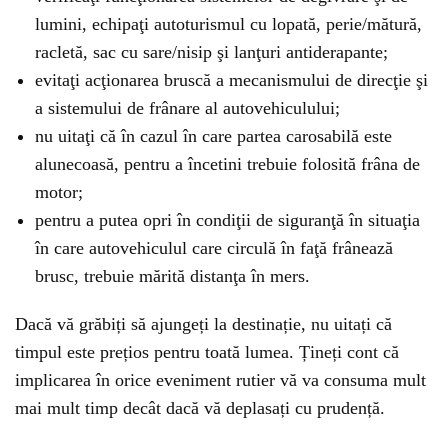
lumini, echipaţi autoturismul cu lopată, perie/mătură,
racletă, sac cu sare/nisip şi lanţuri antiderapante;
evitaţi acţionarea bruscă a mecanismului de direcţie şi
a sistemului de frânare al autovehiculului;
nu uitaţi că în cazul în care partea carosabilă este
alunecoasă, pentru a încetini trebuie folosită frâna de
motor;
pentru a putea opri în condiţii de siguranţă în situaţia
în care autovehiculul care circulă în faţă frânează
brusc, trebuie mărită distanţa în mers.
Dacă vă grăbiți să ajungeți la destinație, nu uitați că
timpul este prețios pentru toată lumea. Țineți cont că
implicarea în orice eveniment rutier vă va consuma mult
mai mult timp decât dacă vă deplasați cu prudență.