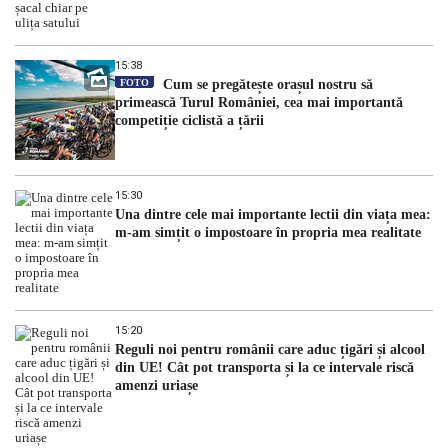
15:38
FOTO
Cum se pregătește orașul nostru să
primească Turul României, cea mai importantă
competiție ciclistă a țării
15:30
Una dintre cele mai importante lectii din viața mea:
m-am simțit o impostoare în propria mea realitate
15:20
Reguli noi pentru românii care aduc țigări și alcool
din UE! Cât pot transporta și la ce intervale riscă
amenzi uriașe