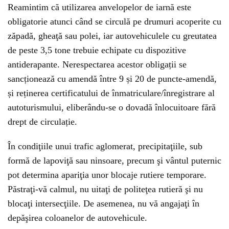
Reamintim că utilizarea anvelopelor de iarnă este
obligatorie atunci când se circulă pe drumuri acoperite cu
zăpadă, gheaţă sau polei, iar autovehiculele cu greutatea
de peste 3,5 tone trebuie echipate cu dispozitive
antiderapante. Nerespectarea acestor obligații se
sancționează cu amendă între 9 și 20 de puncte-amendă,
și reținerea certificatului de înmatriculare/înregistrare al
autoturismului, eliberându-se o dovadă înlocuitoare fără
drept de circulație.
În condiţiile unui trafic aglomerat, precipitaţiile, sub
formă de lapoviţă sau ninsoare, precum şi vântul puternic
pot determina apariţia unor blocaje rutiere temporare.
Păstraţi-vă calmul, nu uitaţi de politeţea rutieră şi nu
blocaţi intersecţiile. De asemenea, nu vă angajaţi în
depăşirea coloanelor de autovehicule.