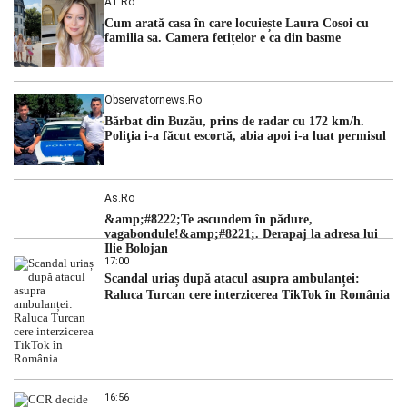
A1.ro
Cum arată casa în care locuiește Laura Cosoi cu
familia sa. Camera fetițelor e ca din basme
Observatornews.ro
Bărbat din Buzău, prins de radar cu 172 km/h.
Poliţia i-a făcut escortă, abia apoi i-a luat permisul
As.ro
&amp;#8222;Te ascundem în pădure,
vagabondule!&amp;#8221;. Derapaj la adresa lui
Ilie Bolojan
17:00
Scandal uriaș după atacul asupra ambulanței:
Raluca Turcan cere interzicerea TikTok în România
16:56