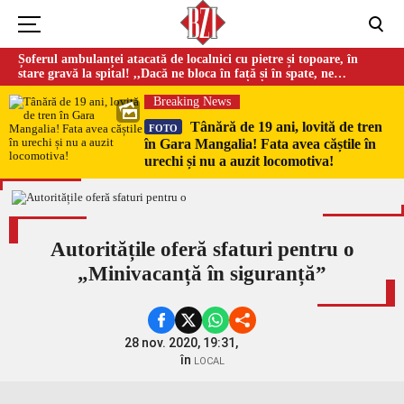
Șoferul ambulanței atacată de localnici cu pietre și topoare, în
stare gravă la spital! ,,Dacă ne bloca în față și în spate, ne
omorau…”
Breaking News
Tânără de 19 ani, lovită de tren
FOTO
în Gara Mangalia! Fata avea căștile în
urechi și nu a auzit locomotiva!
Autoritățile oferă sfaturi pentru o
„Minivacanță în siguranță”
28 nov. 2020, 19:31,
în
LOCAL