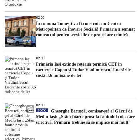
02:00
În comuna Tomești va fi construit un Centru
Metropolitan de Inovare Socială! Primăria a semnat
contractul pentru serviciile de proiectare tehnică
02:00
Primăria Iași extinde rețeaua termică CET în
cartierele Copou și Tudor Vladimirescu! Lucrările
costă 3,6 milioane de lei
02:00
FOTO
Gheorghe Bacușcă, comisar-șef al Gărzii de
Mediu Iași: „Stăm foarte prost la capitolul colectare
selectivă. Primarii trebuie să se implice mai mult”