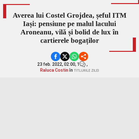
Averea lui Costel Grojdea, șeful ITM
Iași: pensiune pe malul lacului
Aroneanu, vilă și bolid de lux în
cartierele bogaților
23 feb. 2022, 02:00,
1
,
Raluca Costin
în
TITLURILE ZILEI