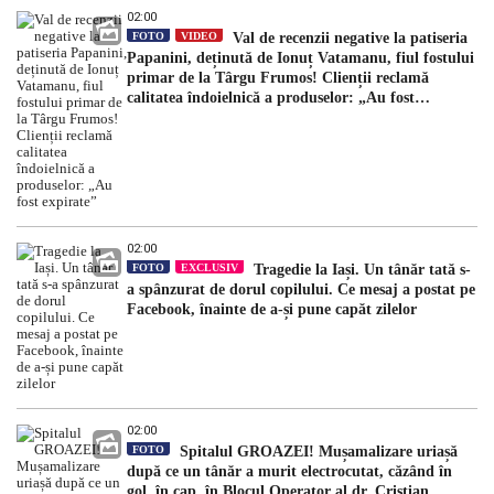
02:00
FOTO
VIDEO
Val de recenzii negative la patiseria
Papanini, deținută de Ionuț Vatamanu, fiul fostului
primar de la Târgu Frumos! Clienții reclamă
calitatea îndoielnică a produselor: „Au fost
expirate”
02:00
FOTO
EXCLUSIV
Tragedie la Iași. Un tânăr tată s-
a spânzurat de dorul copilului. Ce mesaj a postat pe
Facebook, înainte de a-și pune capăt zilelor
02:00
FOTO
Spitalul GROAZEI! Mușamalizare uriașă
după ce un tânăr a murit electrocutat, căzând în
gol, în cap, în Blocul Operator al dr. Cristian