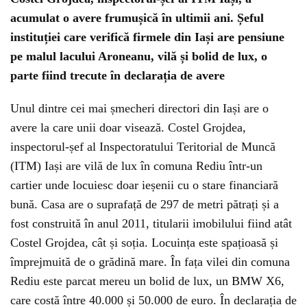
acumulat o avere frumușică în ultimii ani. Șeful
instituției care verifică firmele din Iași are pensiune
pe malul lacului Aroneanu, vilă și bolid de lux, o
parte fiind trecute în declarația de avere
Unul dintre cei mai șmecheri directori din Iași are o
avere la care unii doar visează. Costel Grojdea,
inspectorul-șef al Inspectoratului Teritorial de Muncă
(ITM) Iași are vilă de lux în comuna Rediu într-un
cartier unde locuiesc doar ieșenii cu o stare financiară
bună. Casa are o suprafață de 297 de metri pătrați și a
fost construită în anul 2011, titularii imobilului fiind atât
Costel Grojdea, cât și soția. Locuința este spațioasă și
împrejmuită de o grădină mare. În fața vilei din comuna
Rediu este parcat mereu un bolid de lux, un BMW X6,
care costă între 40.000 și 50.000 de euro. În declarația de