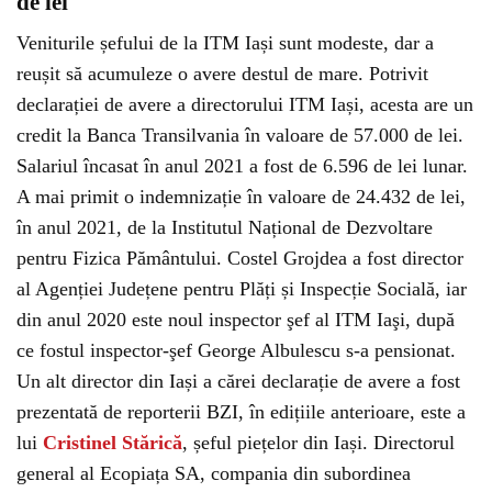
de lei
Veniturile șefului de la ITM Iași sunt modeste, dar a
reușit să acumuleze o avere destul de mare. Potrivit
declarației de avere a directorului ITM Iași, acesta are un
credit la Banca Transilvania în valoare de 57.000 de lei.
Salariul încasat în anul 2021 a fost de 6.596 de lei lunar.
A mai primit o indemnizație în valoare de 24.432 de lei,
în anul 2021, de la Institutul Național de Dezvoltare
pentru Fizica Pământului. Costel Grojdea a fost director
al Agenției Județene pentru Plăți și Inspecție Socială, iar
din anul 2020 este noul inspector şef al ITM Iaşi, după
ce fostul inspector-şef George Albulescu s-a pensionat.
Un alt director din Iași a cărei declarație de avere a fost
prezentată de reporterii BZI, în edițiile anterioare, este a
lui
Cristinel Stărică
, șeful piețelor din Iași. Directorul
general al Ecopiața SA, compania din subordinea