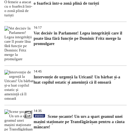
o foarfecă într-o zonă plină de turiști
16:17
Vot decisiv în Parlament! Legea integrității care îl
poate lăsa fără funcție pe Dominic Fritz merge la
promulgare
14:45
Intervenție de urgență la Uricani! Un bărbat și-a
luat copilul ostatic și amenință că îl omoară
14:35
FOTO
Scene șocante! Un urs a spart geamul unei
mașini staționate pe Transfăgărășan pentru a căuta
mâncare!