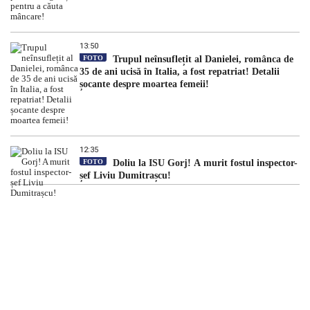
13:50
FOTO
Trupul neînsuflețit al Danielei, românca de
35 de ani ucisă în Italia, a fost repatriat! Detalii
șocante despre moartea femeii!
12:35
FOTO
Doliu la ISU Gorj! A murit fostul inspector-
șef Liviu Dumitrașcu!