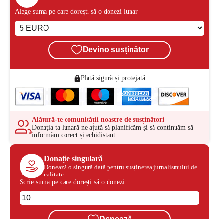
Alege suma pe care dorești să o donezi lunar
Devino susținător
Plată sigură și protejată
Alătură-te comunității noastre de susținători
Donația ta lunară ne ajută să planificăm și să continuăm să
informăm corect și echidistant
Donație singulară
Donează o singură dată pentru susținerea jurnalismului de
calitate
Scrie suma pe care dorești să o donezi
Donează