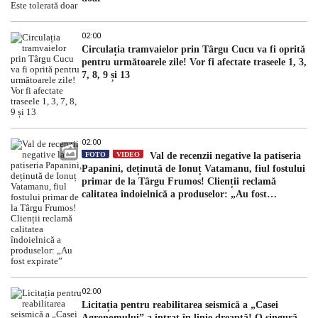
02:00
Circulația tramvaielor prin Târgu Cucu va fi oprită
pentru următoarele zile! Vor fi afectate traseele 1, 3,
7, 8, 9 și 13
02:00
FOTO
VIDEO
Val de recenzii negative la patiseria
Papanini, deținută de Ionuț Vatamanu, fiul fostului
primar de la Târgu Frumos! Clienții reclamă
calitatea îndoielnică a produselor: „Au fost
expirate”
02:00
Licitația pentru reabilitarea seismică a „Casei
Agronomului” a intrat în linie dreaptă! O singură