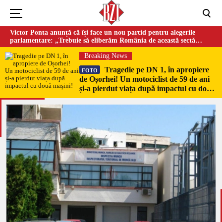
Victor Ponta anunță că își face un nou partid pentru alegerile
parlamentare: „Trebuie să eliberăm România de această sectă
globalistă”
Breaking News
Tragedie pe DN 1, în apropiere
FOTO
de Oșorhei! Un motociclist de 59 de ani
și-a pierdut viața după impactul cu două
mașini!