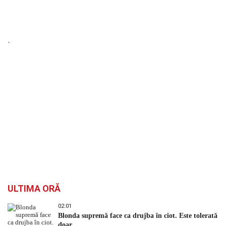
`
ULTIMA ORĂ
02:01
Blonda supremă face ca drujba în ciot. Este tolerată
doar