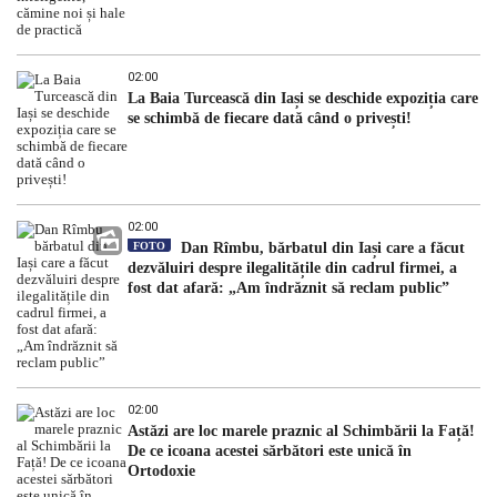
02:00
La Baia Turcească din Iași se deschide expoziția care
se schimbă de fiecare dată când o privești!
02:00
FOTO
Dan Rîmbu, bărbatul din Iași care a făcut
dezvăluiri despre ilegalitățile din cadrul firmei, a
fost dat afară: „Am îndrăznit să reclam public”
02:00
Astăzi are loc marele praznic al Schimbării la Față!
De ce icoana acestei sărbători este unică în
Ortodoxie