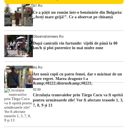
liderii politici. Ciprian Ciucu vorbește despre scenariul unui
A1.ro
guvern tehnocrat și despre posibilitatea a două cabinete
Ce a pățit un român într-o benzinărie din Bulgaria:
succesive. Nicușor Dan analizează noi variante de premier
„Aveți mare grijă!”. Ce a observat pe chitanță
România traversează […]
Observatornews.ro
După caniculă vin furtunile: vijelii de până la 80
km/h și ploi puternice în mai multe zone
As.ro
Are nouă copii cu patru femei, dar e măcinat de un
mare regret. Marea dragoste l-a
&amp;#8222;distrus&amp;#8221;
02:00
Circulația tramvaielor prin Târgu Cucu va fi oprită
pentru următoarele zile! Vor fi afectate traseele 1, 3,
7, 8, 9 și 13