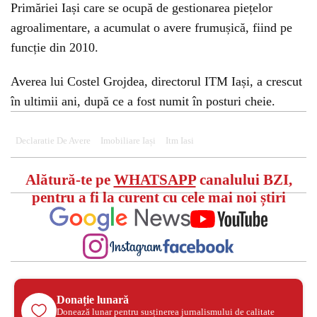
Primăriei Iași care se ocupă de gestionarea piețelor
agroalimentare, a acumulat o avere frumușică, fiind pe
funcție din 2010.
Averea lui Costel Grojdea, directorul ITM Iași, a crescut
în ultimii ani, după ce a fost numit în posturi cheie.
Declaratie De Avere
Imobiliare Iași
Itm Iasi
Alătură-te pe
WHATSAPP
canalului BZI,
pentru a fi la curent cu cele mai noi știri
Donație lunară
Donează lunar pentru susținerea jurnalismului de calitate