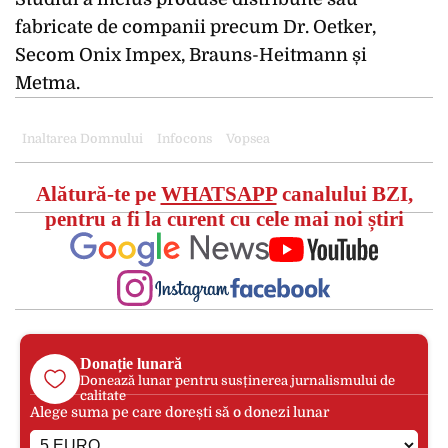
fabricate de companii precum
Dr. Oetker
,
Secom Onix Impex
,
Brauns-Heitmann
și
Metma
.
Inaltarea Domnului
Infocons
Vopsea
Alătură-te pe
WHATSAPP
canalului BZI,
pentru a fi la curent cu cele mai noi știri
Donație lunară
Donează lunar pentru susținerea jurnalismului de
calitate
Alege suma pe care dorești să o donezi lunar