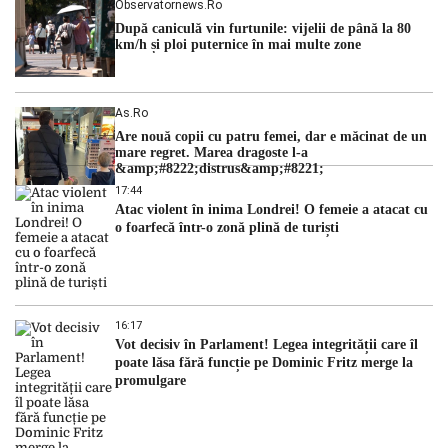
Observatornews.ro
După caniculă vin furtunile: vijelii de până la 80
km/h și ploi puternice în mai multe zone
As.ro
Are nouă copii cu patru femei, dar e măcinat de un
mare regret. Marea dragoste l-a
&amp;#8222;distrus&amp;#8221;
17:44
Atac violent în inima Londrei! O femeie a atacat cu
o foarfecă într-o zonă plină de turiști
16:17
Vot decisiv în Parlament! Legea integrității care îl
poate lăsa fără funcție pe Dominic Fritz merge la
promulgare