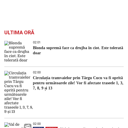
ULTIMA ORĂ
02:01
Blonda supremă face ca drujba în ciot. Este tolerată
doar
02:00
Circulația tramvaielor prin Târgu Cucu va fi oprită
pentru următoarele zile! Vor fi afectate traseele 1, 3,
7, 8, 9 și 13
02:00