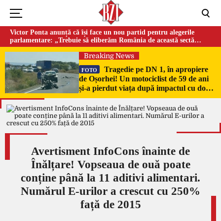
Victor Ponta anunță că își face un nou partid pentru alegerile
parlamentare: „Trebuie să eliberăm România de această sectă
globalistă”
Breaking News
Tragedie pe DN 1, în apropiere
FOTO
de Oșorhei! Un motociclist de 59 de ani
și-a pierdut viața după impactul cu două
mașini!
Avertisment InfoCons înainte de
Înălțare! Vopseaua de ouă poate
conține până la 11 aditivi alimentari.
Numărul E-urilor a crescut cu 250%
față de 2015