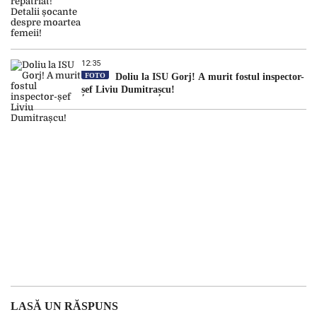
12:35
FOTO
Doliu la ISU Gorj! A murit fostul inspector-
șef Liviu Dumitrașcu!
LASĂ UN RĂSPUNS