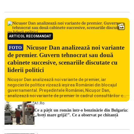
ARTICOL RECOMANDAT
Nicușor Dan analizează noi variante
FOTO
de premier. Guvern tehnocrat sau două
cabinete succesive, scenariile discutate cu
liderii politici
Nicușor Dan analizează noi variante de premier, iar
negocierile politice vizează ieșirea României din blocajul
guvernamental. Președintele României, Nicușor Dan,
analizează noi variante de premier în cadrul consultărilor cu
liderii politici. Ciprian Ciucu vorbește despre scenariul unui
A1.ro
guvern tehnocrat și despre posibilitatea a două cabinete
Ce a pățit un român într-o benzinărie din Bulgaria:
succesive. Nicușor Dan analizează noi variante de premier
„Aveți mare grijă!”. Ce a observat pe chitanță
România traversează […]