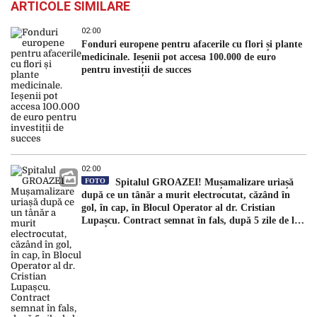
ARTICOLE SIMILARE
02:00
Fonduri europene pentru afacerile cu flori și plante
medicinale. Ieșenii pot accesa 100.000 de euro
pentru investiții de succes
02:00
FOTO
Spitalul GROAZEI! Mușamalizare uriașă
după ce un tânăr a murit electrocutat, căzând în
gol, în cap, în Blocul Operator al dr. Cristian
Lupașcu. Contract semnat în fals, după 5 zile de la
accident, de managerul Daniel Timofte, la Spitalul
„Sfântul Spiridon”