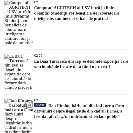
02:00
Campusul AGRITECH al USV intră în linie
dreaptă! Studenții vor beneficia de laboratoare
inteligente, cămine noi și hale de practică
02:00
La Baia Turcească din Iași se deschide expoziția care
se schimbă de fiecare dată când o privești!
02:00
FOTO
Dan Rîmbu, bărbatul din Iași care a făcut
dezvăluiri despre ilegalitățile din cadrul firmei, a
fost dat afară: „Am îndrăznit să reclam public”