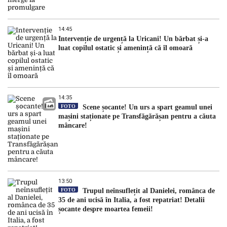
14:45
Intervenție de urgență la Uricani! Un bărbat și-a
luat copilul ostatic și amenință că îl omoară
14:35
FOTO
Scene șocante! Un urs a spart geamul unei
mașini staționate pe Transfăgărășan pentru a căuta
mâncare!
13:50
FOTO
Trupul neînsuflețit al Danielei, românca de
35 de ani ucisă în Italia, a fost repatriat! Detalii
șocante despre moartea femeii!