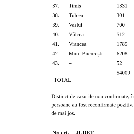
37.
Timiș
1331
38.
Tulcea
301
39.
Vaslui
700
40.
Vâlcea
512
41.
Vrancea
1785
42.
Mun. București
6208
43.
–
52
54009
TOTAL
Distinct de cazurile nou confirmate, în
persoane au fost reconfirmate pozitiv. 
de mai jos.
Nr. crt.
JUDEȚ