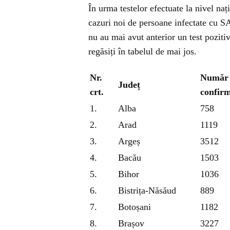
În urma testelor efectuate la nivel naț
cazuri noi de persoane infectate cu 
nu au mai avut anterior un test pozitiv.
regăsiți în tabelul de mai jos.
Nr.
Număr 
Județ
crt.
confirm
1.
Alba
758
2.
Arad
1119
3.
Argeș
3512
4.
Bacău
1503
5.
Bihor
1036
6.
Bistrița-Năsăud
889
7.
Botoșani
1182
8.
Brașov
3227