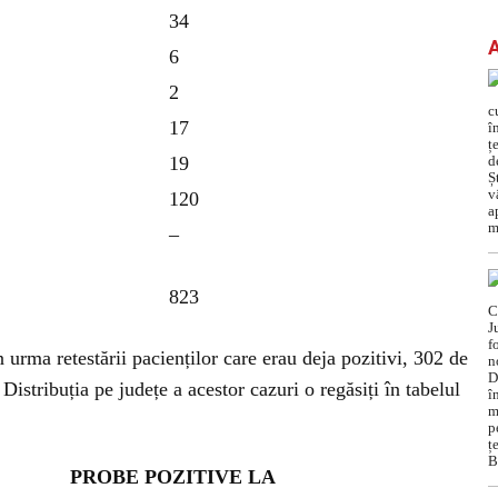
34
6
2
17
19
120
–
823
 urma retestării pacienților care erau deja pozitivi, 302 de
Distribuția pe județe a acestor cazuri o regăsiți în tabelul
PROBE POZITIVE LA