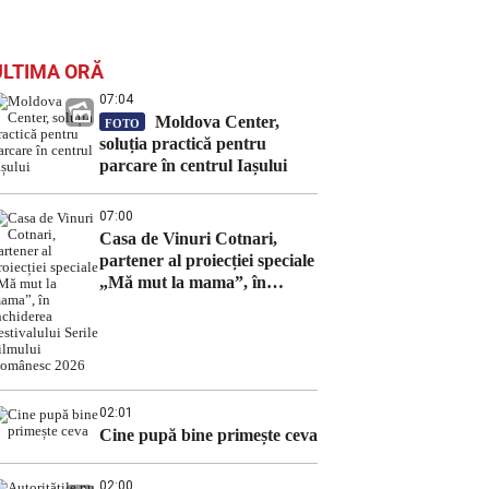
ULTIMA ORĂ
07:04
Moldova Center,
FOTO
soluția practică pentru
parcare în centrul Iașului
07:00
Casa de Vinuri Cotnari,
partener al proiecției speciale
„Mă mut la mama”, în
închiderea Festivalului Serile
Filmului Românesc 2026
02:01
Cine pupă bine primește ceva
02:00