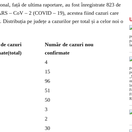
ional, față de ultima raportare, au fost înregistrate 823 de
SARS – CoV – 2 (COVID – 19), acestea fiind cazuri care
 Distribuția pe județe a cazurilor per total și a celor noi o
de cazuri
Număr de cazuri nou
ate(total)
confirmate
4
15
96
51
50
3
2
30