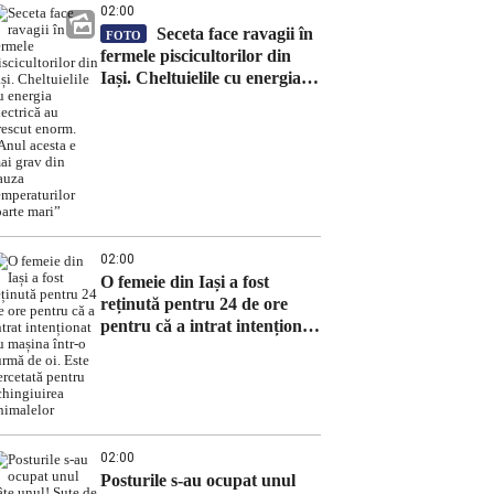
02:00
Seceta face ravagii în
FOTO
fermele piscicultorilor din
Iași. Cheltuielile cu energia
electrică au crescut enorm.
„Anul acesta e mai grav din
cauza temperaturilor foarte
mari”
02:00
O femeie din Iași a fost
reținută pentru 24 de ore
pentru că a intrat intenționat
cu mașina într-o turmă de oi.
Este cercetată pentru
schingiuirea animalelor
02:00
Posturile s-au ocupat unul