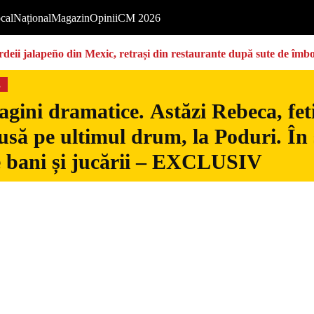
cal
Național
Magazin
Opinii
CM 2026
deii jalapeño din Mexic, retrași din restaurante după sute de îmbo
s
gini dramatice. Astăzi Rebeca, fetiț
usă pe ultimul drum, la Poduri. În s
 bani și jucării – EXCLUSIV