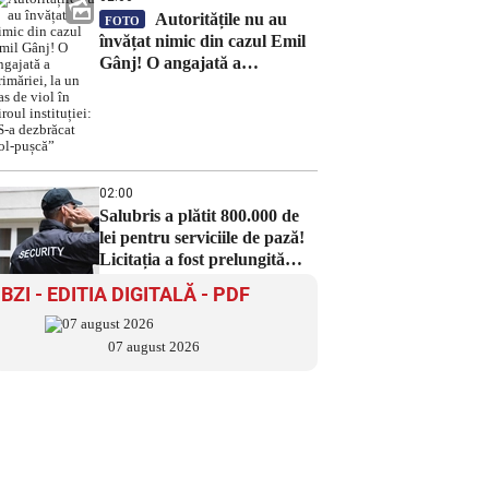
Autoritățile nu au
FOTO
învățat nimic din cazul Emil
Gânj! O angajată a
primăriei, la un pas de viol în
biroul instituției: „S-a
dezbrăcat gol-pușcă”
02:00
Salubris a plătit 800.000 de
lei pentru serviciile de pază!
Licitația a fost prelungită
timp de 8 luni din cauza
BZI - EDITIA DIGITALĂ - PDF
contestațiilor
07 august 2026