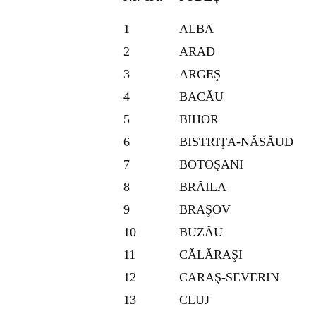
1
ALBA
2
ARAD
3
ARGEŞ
4
BACĂU
5
BIHOR
6
BISTRIŢA-NĂSĂUD
7
BOTOŞANI
8
BRĂILA
9
BRAŞOV
10
BUZĂU
11
CĂLĂRAŞI
12
CARAŞ-SEVERIN
13
CLUJ