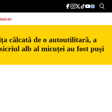
lnăviri
a călcată de o autoutilitară, a
icriul alb al micuței au fost puși