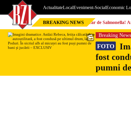
Actualitate
Local
Eveniment-Social
Economic Lo
BREAKING NEWS
Focar de Salmonella! Ar
Breaking New
Ima
FOTO
fost cond
pumni de