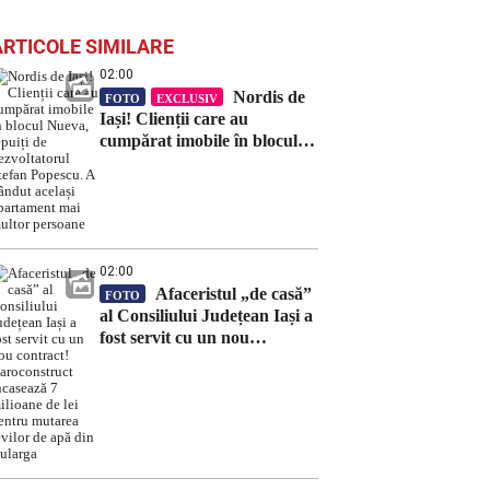
ARTICOLE SIMILARE
02:00
Nordis de
FOTO
EXCLUSIV
Iași! Clienții care au
cumpărat imobile în blocul
Nueva, țepuiți de
dezvoltatorul Ștefan Popescu.
A vândut același apartament
mai multor persoane
02:00
Afaceristul „de casă”
FOTO
al Consiliului Județean Iași a
fost servit cu un nou
contract! Daroconstruct
încasează 7 milioane de lei
pentru mutarea țevilor de
apă din Bularga