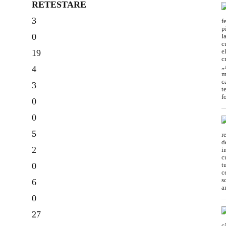
RETESTARE
3
0
19
4
3
0
0
5
2
0
6
0
27