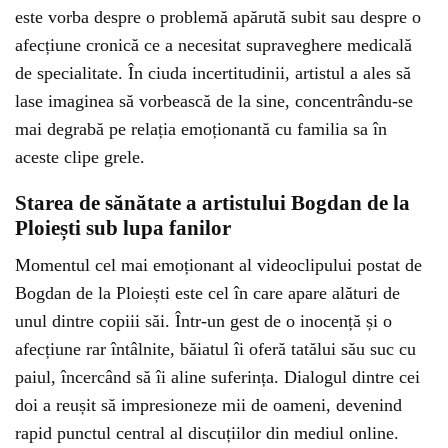
este vorba despre o problemă apărută subit sau despre o
afecțiune cronică ce a necesitat supraveghere medicală
de specialitate. În ciuda incertitudinii, artistul a ales să
lase imaginea să vorbească de la sine, concentrându-se
mai degrabă pe relația emoționantă cu familia sa în
aceste clipe grele.
Starea de sănătate a artistului Bogdan de la
Ploiești sub lupa fanilor
Momentul cel mai emoționant al videoclipului postat de
Bogdan de la Ploiești este cel în care apare alături de
unul dintre copiii săi. Într-un gest de o inocență și o
afecțiune rar întâlnite, băiatul îi oferă tatălui său suc cu
paiul, încercând să îi aline suferința. Dialogul dintre cei
doi a reușit să impresioneze mii de oameni, devenind
rapid punctul central al discuțiilor din mediul online.