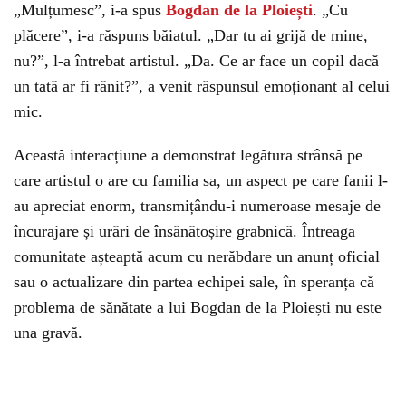
„Mulțumesc”, i-a spus
Bogdan de la Ploiești
. „Cu
plăcere”, i-a răspuns băiatul. „Dar tu ai grijă de mine,
nu?”, l-a întrebat artistul. „Da. Ce ar face un copil dacă
un tată ar fi rănit?”, a venit răspunsul emoționant al celui
mic.
Această interacțiune a demonstrat legătura strânsă pe
care artistul o are cu familia sa, un aspect pe care fanii l-
au apreciat enorm, transmițându-i numeroase mesaje de
încurajare și urări de însănătoșire grabnică. Întreaga
comunitate așteaptă acum cu nerăbdare un anunț oficial
sau o actualizare din partea echipei sale, în speranța că
problema de sănătate a lui Bogdan de la Ploiești nu este
una gravă.