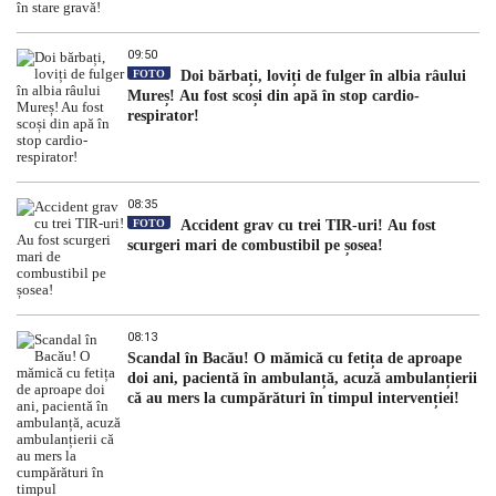
09:50
FOTO
Doi bărbați, loviți de fulger în albia râului
Mureș! Au fost scoși din apă în stop cardio-
respirator!
08:35
FOTO
Accident grav cu trei TIR-uri! Au fost
scurgeri mari de combustibil pe șosea!
08:13
Scandal în Bacău! O mămică cu fetița de aproape
doi ani, pacientă în ambulanță, acuză ambulanțierii
că au mers la cumpărături în timpul intervenției!