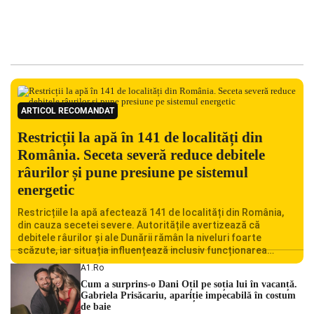
ARTICOL RECOMANDAT
Restricții la apă în 141 de localități din
România. Seceta severă reduce debitele
râurilor și pune presiune pe sistemul
energetic
Restricțiile la apă afectează 141 de localități din România,
din cauza secetei severe. Autoritățile avertizează că
debitele râurilor și ale Dunării rămân la niveluri foarte
scăzute, iar situația influențează inclusiv funcționarea
Centralei Nucleare de la Cernavodă. România se confruntă
A1.ro
cu una dintre cele mai dificile perioade din punct de vedere
Cum a surprins-o Dani Oțil pe soția lui în vacanță.
hidrologic din ultimii ani. Lipsa […]
Gabriela Prisăcariu, apariție impecabilă în costum
de baie