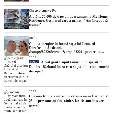
Observatornews.ro
A plătit 75.000 de € pe un apartament la My Home
Residence. Coşmarul care a urmat: "Am început să
tremur"
As.ro
Cum se menţine în formă soţia lui Leonard
Doroftei, la 51 de ani.
&amp;#8222;Secretul&amp;#8221; pe care l-a
dezvăluit
10:35
FOTO
A fost găsit trupul tânărului dispărut în
Dunăre! Bărbatul intrase cu skijetul într-un trunchi
de copac!
10:25
Ciocnire frontală între două tramvaie în Germania!
25 de persoane au fost rănite, iar 10 sunt în stare
gravă!