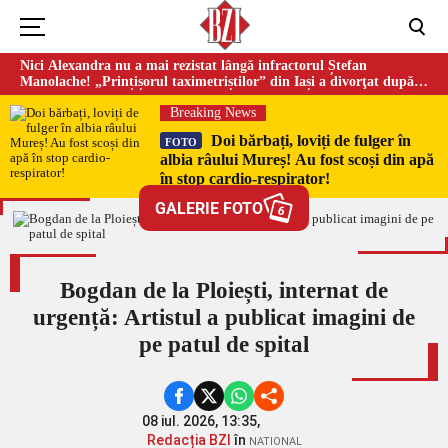
Nici Alexandra nu a mai rezistat lângă infractorul Ștefan
Manolache! „Prințișorul taximetriștilor” din Iași a divorţat după
doi ani de căsnicie
Breaking News
Doi bărbați, loviți de fulger în
FOTO
albia râului Mureș! Au fost scoși din apă
în stop cardio-respirator!
GALERIE FOTO
6
Bogdan de la Ploiești, internat de
urgență: Artistul a publicat imagini de
pe patul de spital
08 iul. 2026, 13:35,
Redacția BZI
în
NATIONAL