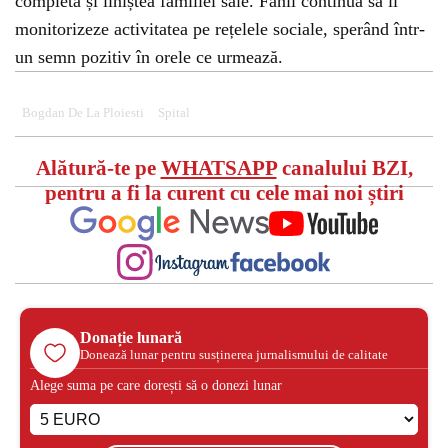
completă și liniștea familiei sale. Fanii continuă să îi
monitorizeze activitatea pe rețelele sociale, sperând într-
un semn pozitiv în orele ce urmează.
Bogdan De La Ploiesti
Spital
Alătură-te pe
WHATSAPP
canalului BZI,
pentru a fi la curent cu cele mai noi știri
Donație lunară
Donează lunar pentru susținerea jurnalismului de calitate
Alege suma pe care dorești să o donezi lunar