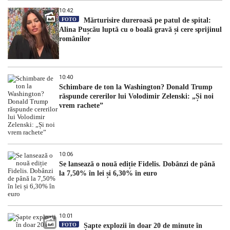
10:42
FOTO
Mărturisire dureroasă pe patul de spital:
Alina Pușcău luptă cu o boală gravă și cere sprijinul
românilor
10:40
Schimbare de ton la Washington? Donald Trump
răspunde cererilor lui Volodimir Zelenski: „Și noi
vrem rachete”
10:06
Se lansează o nouă ediție Fidelis. Dobânzi de până
la 7,50% în lei și 6,30% în euro
10:01
FOTO
Șapte explozii în doar 20 de minute în