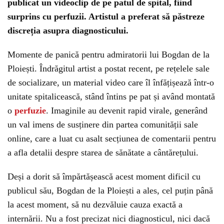
publicat un videoclip de pe patul de spital, fiind
surprins cu perfuzii. Artistul a preferat să păstreze
discreția asupra diagnosticului.
Momente de panică pentru admiratorii lui Bogdan de la
Ploiești. Îndrăgitul artist a postat recent, pe rețelele sale
de socializare, un material video care îl înfățișează într-o
unitate spitalicească, stând întins pe pat și având montată
o
perfuzie
. Imaginile au devenit rapid virale, generând
un val imens de susținere din partea comunității sale
online, care a luat cu asalt secțiunea de comentarii pentru
a afla detalii despre starea de sănătate a cântărețului.
Deși a dorit să împărtășească acest moment dificil cu
publicul său, Bogdan de la Ploiești a ales, cel puțin până
la acest moment, să nu dezvăluie cauza exactă a
internării. Nu a fost precizat nici diagnosticul, nici dacă