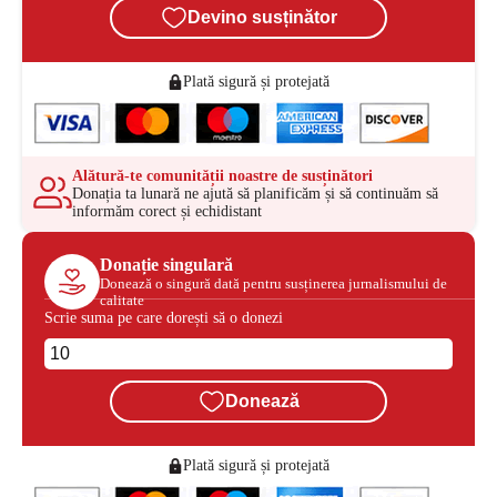
Devino susținător
Plată sigură și protejată
Alătură-te comunității noastre de susținători
Donația ta lunară ne ajută să planificăm și să continuăm să
informăm corect și echidistant
Donație singulară
Donează o singură dată pentru susținerea jurnalismului de
calitate
Scrie suma pe care dorești să o donezi
Donează
Plată sigură și protejată