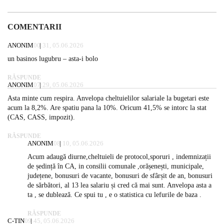
COMENTARII
ANONIM
00:31, 05.06.2026
un basinos lugubru – asta-i bolo
RĂSPUNDE
ANONIM
07:29, 05.06.2026
Asta minte cum respira. Anvelopa cheltuielilor salariale la bugetari este
acum la 8,2%. Are spatiu pana la 10%. Oricum 41,5% se intorc la stat
(CAS, CASS, impozit).
RĂSPUNDE
ANONIM
08:10, 05.06.2026
Acum adaugă diurne,cheltuieli de protocol,sporuri , indemnizații
de ședință în CA, in consilii comunale ,orășenești, municipale,
județene, bonusuri de vacante, bonusuri de sfârșit de an, bonusuri
de sărbători, al 13 lea salariu și cred că mai sunt. Anvelopa asta a
ta , se dublează. Ce spui tu , e o statistica cu lefurile de baza .
RĂSPUNDE
C-TIN
09:45, 05.06.2026