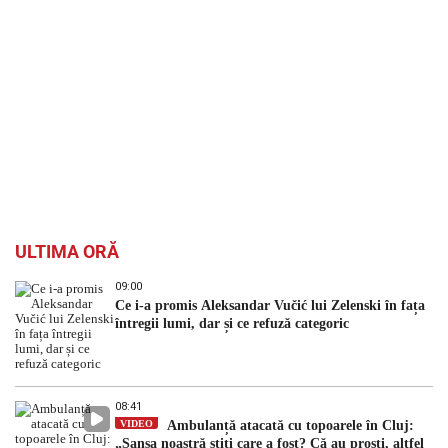
ULTIMA ORĂ
09:00
Ce i-a promis Aleksandar Vučić lui Zelenski în fața
întregii lumi, dar și ce refuză categoric
08:41
VIDEO
Ambulanță atacată cu topoarele în Cluj:
„Șansa noastră știți care a fost? Că au proști, altfel