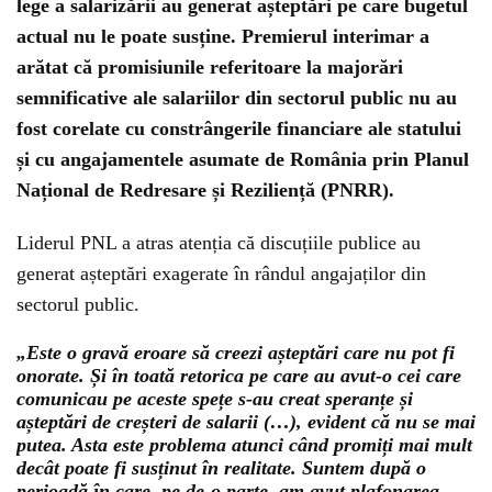
lege a salarizării au generat așteptări pe care bugetul
actual nu le poate susține. Premierul interimar a
arătat că promisiunile referitoare la majorări
semnificative ale salariilor din sectorul public nu au
fost corelate cu constrângerile financiare ale statului
și cu angajamentele asumate de România prin Planul
Național de Redresare și Reziliență (PNRR).
Liderul PNL a atras atenția că discuțiile publice au
generat așteptări exagerate în rândul angajaților din
sectorul public.
„Este o gravă eroare să creezi așteptări care nu pot fi
onorate. Și în toată retorica pe care au avut-o cei care
comunicau pe aceste spețe s-au creat speranțe și
așteptări de creșteri de salarii (…), evident că nu se mai
putea. Asta este problema atunci când promiți mai mult
decât poate fi susținut în realitate. Suntem după o
perioadă în care, pe de-o parte, am avut plafonarea