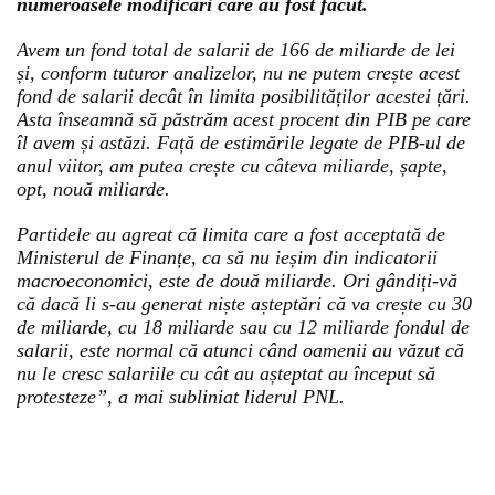
numeroasele modificări care au fost făcut.
Avem un fond total de salarii de 166 de miliarde de lei
și, conform tuturor analizelor, nu ne putem crește acest
fond de salarii decât în limita posibilităților acestei țări.
Asta înseamnă să păstrăm acest procent din PIB pe care
îl avem și astăzi. Față de estimările legate de PIB-ul de
anul viitor, am putea crește cu câteva miliarde, șapte,
opt, nouă miliarde.
Partidele au agreat că limita care a fost acceptată de
Ministerul de Finanțe, ca să nu ieșim din indicatorii
macroeconomici, este de două miliarde. Ori gândiți-vă
că dacă li s-au generat niște așteptări că va crește cu 30
de miliarde, cu 18 miliarde sau cu 12 miliarde fondul de
salarii, este normal că atunci când oamenii au văzut că
nu le cresc salariile cu cât au așteptat au început să
protesteze”, a mai subliniat liderul PNL.