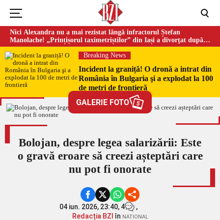
Nici Alexandra nu a mai rezistat lângă infractorul Ștefan
Manolache! „Prințișorul taximetriștilor” din Iași a divorţat după
doi ani de căsnicie
Breaking News
Incident la graniță! O dronă a intrat din
România în Bulgaria şi a explodat la 100
de metri de frontieră
GALERIE FOTO
5
Bolojan, despre legea salarizării: Este
o gravă eroare să creezi așteptări care
nu pot fi onorate
04 iun. 2026, 23:40,
4
,
Redacția BZI
în
NATIONAL