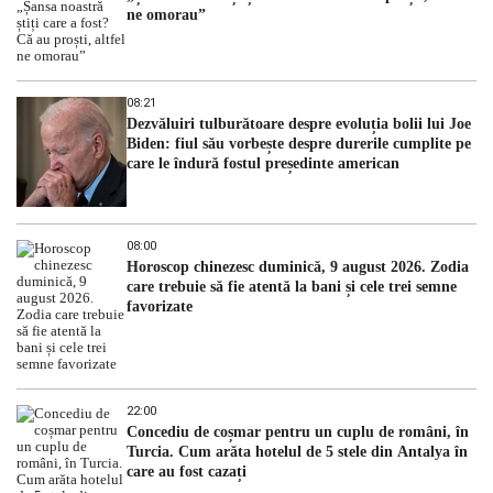
ne omorau”
08:21
Dezvăluiri tulburătoare despre evoluția bolii lui Joe
Biden: fiul său vorbește despre durerile cumplite pe
care le îndură fostul președinte american
08:00
Horoscop chinezesc duminică, 9 august 2026. Zodia
care trebuie să fie atentă la bani și cele trei semne
favorizate
22:00
Concediu de coșmar pentru un cuplu de români, în
Turcia. Cum arăta hotelul de 5 stele din Antalya în
care au fost cazați