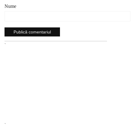
Nume
`
`