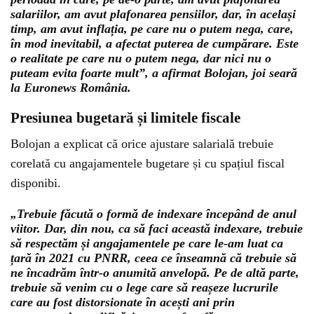
salariilor, am avut plafonarea pensiilor, dar, în același
timp, am avut inflația, pe care nu o putem nega, care,
în mod inevitabil, a afectat puterea de cumpărare. Este
o realitate pe care nu o putem nega, dar nici nu o
puteam evita foarte mult”, a afirmat Bolojan, joi seară
la Euronews România.
Presiunea bugetară și limitele fiscale
Bolojan a explicat că orice ajustare salarială trebuie
corelată cu angajamentele bugetare și cu spațiul fiscal
disponibi.
„Trebuie făcută o formă de indexare începând de anul
viitor. Dar, din nou, ca să faci această indexare, trebuie
să respectăm și angajamentele pe care le-am luat ca
țară în 2021 cu PNRR, ceea ce înseamnă că trebuie să
ne încadrăm într-o anumită anvelopă. Pe de altă parte,
trebuie să venim cu o lege care să reașeze lucrurile
care au fost distorsionate în acești ani prin