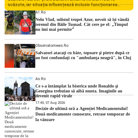
scăzute, iar situația influențează inclusiv funcționarea
Centralei Nucleare de la Cernavodă. România se confruntă
A1.ro
cu una dintre cele mai dificile perioade din punct de vedere
Nelu Vlad, solistul trupei Azur, nevoit să își vândă
hidrologic din ultimii ani. Lipsa […]
terenul din Băile Tușnad. Cât cere pe el: „Timpul
nu îmi mai permite”
Observatornews.ro
Salvatori atacaţi cu bâte, topoare şi pietre după ce
au fost confundaţi cu "ambulanţa neagră", în Cluj
As.ro
Ce s-a întâmplat la biserica unde Ronaldo şi
Georgina trebuiau să aibă nunta. Imaginile au
devenit rapid virale
17:40, 07 Aug 2026
Decizie de ultimă oră a Agenției Medicamentului!
Două medicamente cunoscute, retrase temporar de
la vânzare