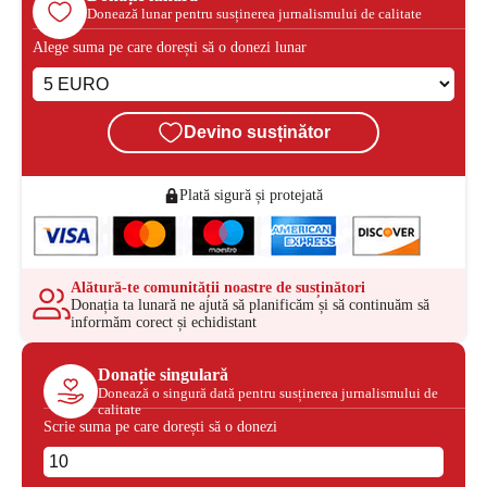
Donează lunar pentru susținerea jurnalismului de calitate
Alege suma pe care dorești să o donezi lunar
Devino susținător
Plată sigură și protejată
Alătură-te comunității noastre de susținători
Donația ta lunară ne ajută să planificăm și să continuăm să
informăm corect și echidistant
Donație singulară
Donează o singură dată pentru susținerea jurnalismului de
calitate
Scrie suma pe care dorești să o donezi