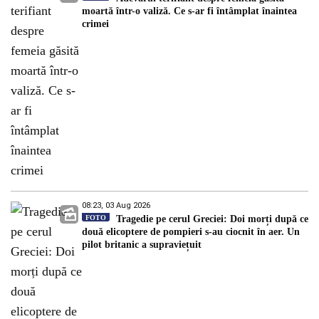
moartă într-o valiză. Ce s-ar fi întâmplat înaintea
crimei
08:23, 03 Aug 2026
FOTO
Tragedie pe cerul Greciei: Doi morți după ce
două elicoptere de pompieri s-au ciocnit în aer. Un
pilot britanic a supraviețuit