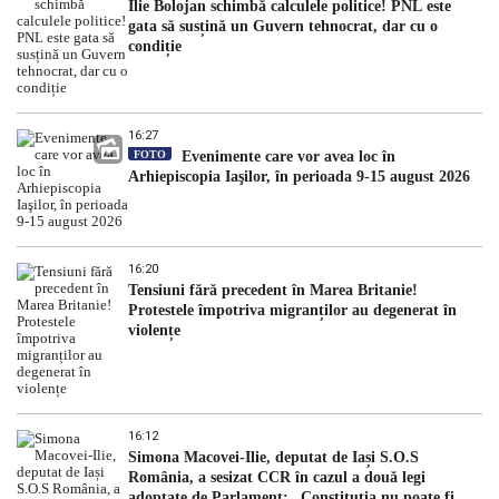
Ilie Bolojan schimbă calculele politice! PNL este
gata să susțină un Guvern tehnocrat, dar cu o
condiție
16:27
FOTO
Evenimente care vor avea loc în
Arhiepiscopia Iaşilor, în perioada 9-15 august 2026
16:20
Tensiuni fără precedent în Marea Britanie!
Protestele împotriva migranților au degenerat în
violențe
16:12
Simona Macovei-Ilie, deputat de Iași S.O.S
România, a sesizat CCR în cazul a două legi
adoptate de Parlament: „Constituția nu poate fi