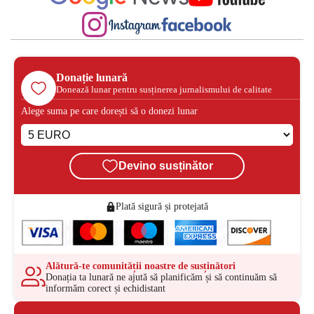
Donație lunară
Donează lunar pentru susținerea jurnalismului de calitate
Alege suma pe care dorești să o donezi lunar
Devino susținător
Plată sigură și protejată
Alătură-te comunității noastre de susținători
Donația ta lunară ne ajută să planificăm și să continuăm să
informăm corect și echidistant