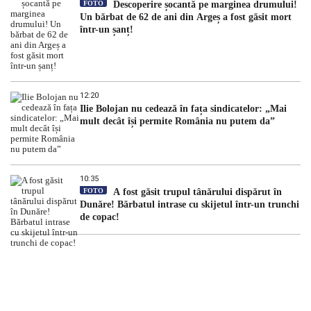
FOTO
Descoperire șocantă pe marginea drumului!
Un bărbat de 62 de ani din Argeș a fost găsit mort
într-un șanț!
12:20
Ilie Bolojan nu cedează în fața sindicatelor: „Mai
mult decât își permite România nu putem da”
10:35
FOTO
A fost găsit trupul tânărului dispărut în
Dunăre! Bărbatul intrase cu skijetul într-un trunchi
de copac!