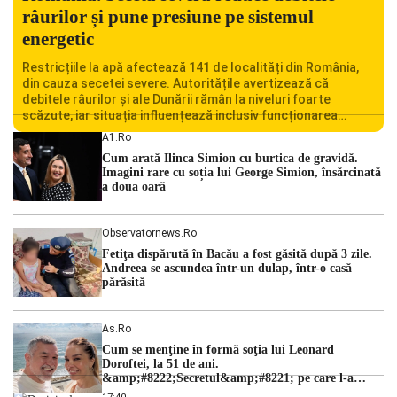
râurilor și pune presiune pe sistemul
energetic
Restricțiile la apă afectează 141 de localități din România,
din cauza secetei severe. Autoritățile avertizează că
debitele râurilor și ale Dunării rămân la niveluri foarte
scăzute, iar situația influențează inclusiv funcționarea
Centralei Nucleare de la Cernavodă. România se confruntă
A1.ro
cu una dintre cele mai dificile perioade din punct de vedere
Cum arată Ilinca Simion cu burtica de gravidă.
hidrologic din ultimii ani. Lipsa […]
Imagini rare cu soția lui George Simion, însărcinată
a doua oară
Observatornews.ro
Fetiţa dispărută în Bacău a fost găsită după 3 zile.
Andreea se ascundea într-un dulap, într-o casă
părăsită
As.ro
Cum se menţine în formă soţia lui Leonard
Doroftei, la 51 de ani.
&amp;#8222;Secretul&amp;#8221; pe care l-a
dezvăluit