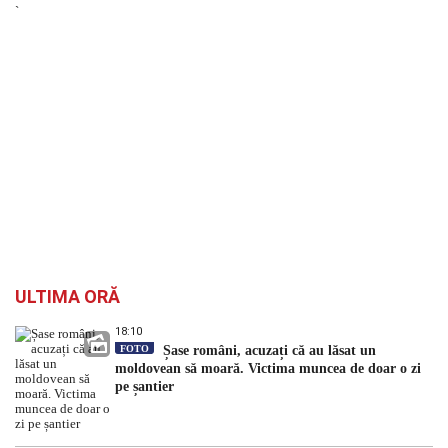
`
ULTIMA ORĂ
18:10
FOTO
Șase români, acuzați că au lăsat un
moldovean să moară. Victima muncea de doar o zi
pe șantier