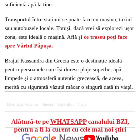
suficientă apă la tine.
Transportul între stațiuni se poate face cu mașina, taxiul
sau autobuzele locale. Totuși, dacă vrei să explorezi ușor
zona, este ideală o mașină. Află și
ce traseu poți face
spre Vârful Păpușa.
Brațul Kassandra din Grecia este o destinație ideală
pentru persoanele care își doresc plaje superbe, apă
limpede și o atmosferă autentic grecească, de aceea,
merită cu siguranță văzută măcar o singură dată în viață.
Destinatii Vacanta
Grecia
Halkidiki
Plaje
Alătură-te pe
WHATSAPP
canalului BZI,
pentru a fi la curent cu cele mai noi știri