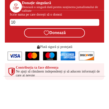
Donație singulară
Donează o singură dată pentru susținerea jurnalismului de
calitate
Scrie suma pe care dorești să o donezi
Donează
Plată sigură și protejată
Contribuția ta face diferența
Ne ajuți să rămânem independenți și să aducem informații de
care ai nevoie