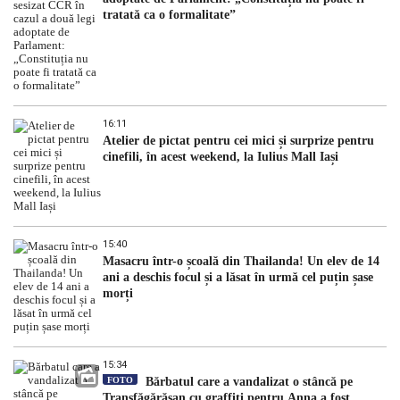
tratată ca o formalitate”
16:11
Atelier de pictat pentru cei mici și surprize pentru
cinefili, în acest weekend, la Iulius Mall Iași
15:40
Masacru într-o școală din Thailanda! Un elev de 14
ani a deschis focul și a lăsat în urmă cel puțin șase
morți
15:34
FOTO
Bărbatul care a vandalizat o stâncă pe
Transfăgărășan cu graffiti pentru Anna a fost