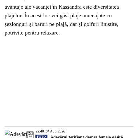
avantaje ale vacanței în Kassandra este diversitatea
plajelor. În acest loc vei găsi plaje amenajate cu
șezlonguri și baruri pe plajă, dar și golfuri liniștite,
potrivite pentru relaxare.
22:40, 04 Aug 2026
FOTO
Adevărul terifiant despre femeia găsită